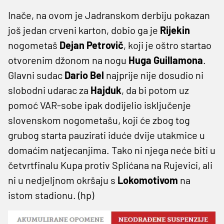
Inače, na ovom je Jadranskom derbiju pokazan
još jedan crveni karton, dobio ga je
Rijekin
nogometaš
Dejan
Petrovič
, koji je oštro startao
otvorenim džonom na nogu
Huga Guillamona
.
Glavni sudac
Dario Bel
najprije nije dosudio ni
slobodni udarac za
Hajduk
, da bi potom uz
pomoć VAR-sobe ipak dodijelio isključenje
slovenskom nogometašu, koji će zbog tog
grubog starta pauzirati iduće dvije utakmice u
domaćim natjecanjima. Tako ni njega neće biti u
četvrtfinalu Kupa protiv Splićana na Rujevici, ali
ni u nedjeljnom okršaju s
Lokomotivom
na
istom stadionu. (hp)