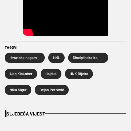
TAGOVI
Hrvatska nogometna liga
HNL
Disciplinska komisija HNS-a
Alan Klakočer
Hajduk
HNK Rijeka
Niko Sigur
Dejan Petrovič
SLJEDEĆA VIJEST