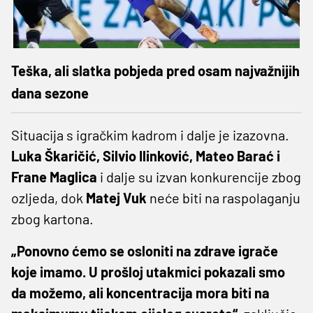
Teška, ali slatka pobjeda pred osam najvažnijih
dana sezone
Situacija s igračkim kadrom i dalje je izazovna.
Luka Škaričić, Silvio Ilinković, Mateo Barać i
Frane Maglica
i dalje su izvan konkurencije zbog
ozljeda, dok
Matej Vuk
neće biti na raspolaganju
zbog kartona.
„Ponovno ćemo se osloniti na zdrave igrače
koje imamo. U prošloj utakmici pokazali smo
da možemo, ali koncentracija mora biti na