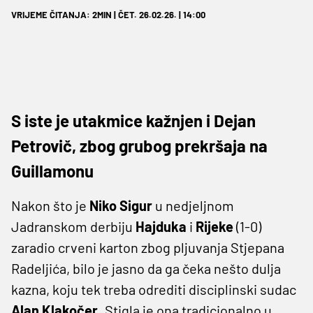
VRIJEME ČITANJA: 2MIN | ČET. 26.02.26. | 14:00
S iste je utakmice kažnjen i Dejan
Petrovič, zbog grubog prekršaja na
Guillamonu
Nakon što je
Niko Sigur
u nedjeljnom
Jadranskom derbiju
Hajduka
i
Rijeke
(1-0)
zaradio crveni karton zbog pljuvanja Stjepana
Radeljića, bilo je jasno da ga čeka nešto dulja
kazna, koju tek treba odrediti disciplinski sudac
Alan Klakočer
. Stigla je ona tradicionalno u