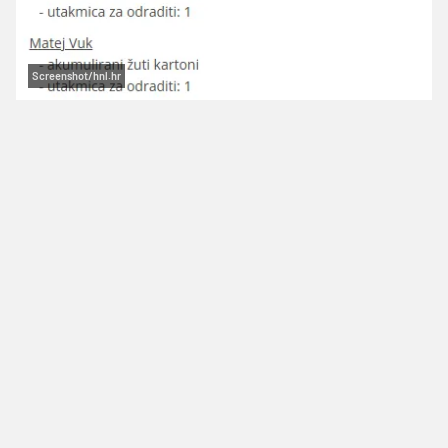
Screenshot/hnl.hr