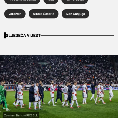
Varaždin
Nikola Šafarić
Ivan Canjuga
SLJEDEĆA VIJEST
Zvonimir Barisin/PIXSELL