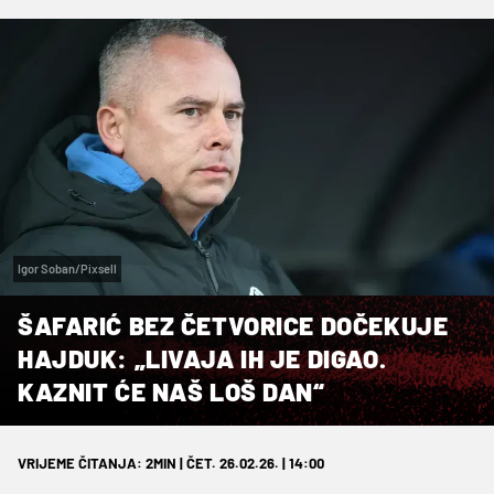
Igor Soban/Pixsell
ŠAFARIĆ BEZ ČETVORICE DOČEKUJE
HAJDUK: „LIVAJA IH JE DIGAO.
KAZNIT ĆE NAŠ LOŠ DAN“
VRIJEME ČITANJA: 2MIN | ČET. 26.02.26. | 14:00