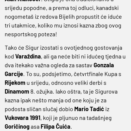
srijedu popodne, a prema toj odluci, kanadski
nogometaš iz redova Bijelih propustit će iduće
tri utakmice, koliko mu iznosi kazna zbog ovog
nesportskog poteza!
Tako će Sigur izostati s ovotjednog gostovanja
kod
Varaždina
, ali ga neće biti ni idućeg tjedna u
dva itekako važna ogleda za sastav
Gonzala
Garcije
. To su, podsjetimo, četvrtfinale Kupa s
Rijekom
u srijedu, odnosno veliki derbi s
Dinamom
8. ožujka. Iako oštra, ta je Sigurova
kazna ipak nešto manja od one koju je za
podosta sličan slučaj dobio
Mario Tadić
iz
Vukovara 1991
, koji je pljunuo na tadašnjeg
Goričinog
asa
Filipa Čuića
.