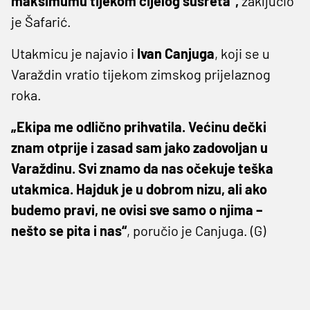
maksimumu tijekom cijelog susreta“,
zaključio
je Šafarić.
Utakmicu je najavio i
Ivan Canjuga
, koji se u
Varaždin vratio tijekom zimskog prijelaznog
roka.
„Ekipa me odlično prihvatila. Većinu dečki
znam otprije i zasad sam jako zadovoljan u
Varaždinu. Svi znamo da nas očekuje teška
utakmica. Hajduk je u dobrom nizu, ali ako
budemo pravi, ne ovisi sve samo o njima –
nešto se pita i nas“
, poručio je Canjuga. (G)