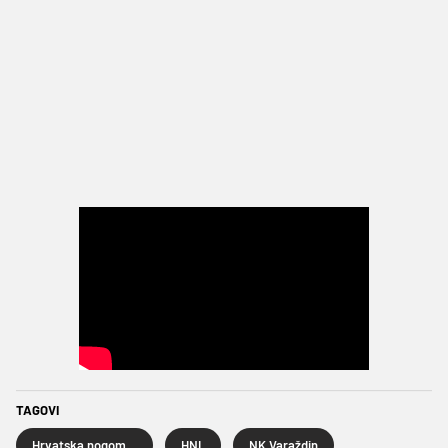
TAGOVI
Hrvatska nogometna liga
HNL
NK Varaždin