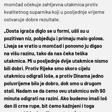
momčad očekuje zahtjevna utakmica protiv
kvalitetnog suparnika koji u posljednje vrijeme
ostvaruje dobre rezultate.
„Dosta igrača diglo se u formi, ušli su u
pozitivan niz, pobjeđuju i primaju malo golova.
Livaja se vratio u momčad i ponovno ju digao
na višu razinu, tako da nas čeka teška
utakmica. Mi u posljednje dvije utakmice nismo
bili dobri. Protiv Rijeke smo skoro cijelu
utakmicu odigrali loše, a protiv Dinama jedno
poluvrijeme bilo je dobro, dok smo u drugom
stali. Nadam se da ćemo ovu utakmicu svih 90
minuta odigrati na razini. Ako budemo imali loš
dan ili crne rupe, bit ćemo kažnjeni i toga