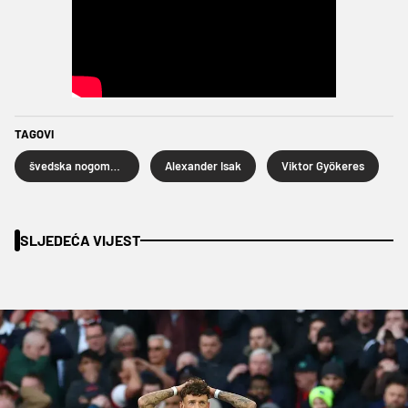
TAGOVI
švedska nogometna reprezentacija
Alexander Isak
Viktor Gyökeres
SLJEDEĆA VIJEST