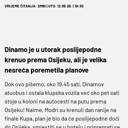
VRIJEME ČITANJA: 2MIN | UTO. 12.05.26. | 19:30
Dinamo je u utorak poslijepodne
krenuo prema Osijeku, ali je velika
nesreća poremetila planove
Dok ovo pišemo, oko 19.45 sati, Dinamov
atuobus i ostala klupska vozila već oko pet sati
stoje u koloni na autocesti na putu prema
Osijeku! Naime, Modri su krenuli dan ranije na
finale Kupa, plan je bio da će poslijepodne doći
do Osijeka, smjestiti se u hotelu i pripremati se