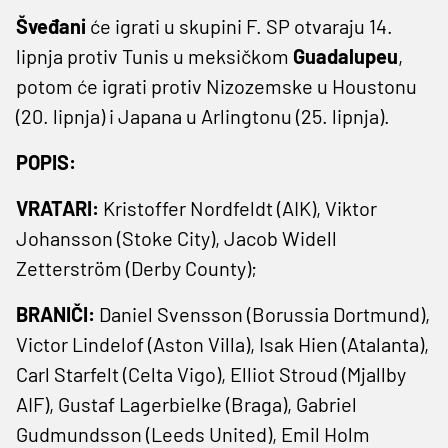
Šveđani
će igrati u skupini F. SP otvaraju 14.
lipnja protiv Tunis u meksičkom
Guadalupeu
,
potom će igrati protiv Nizozemske u Houstonu
(20. lipnja) i Japana u Arlingtonu (25. lipnja).
POPIS:
VRATARI:
Kristoffer Nordfeldt (AIK), Viktor
Johansson (Stoke ‌City), Jacob Widell
Zetterström (Derby County);
BRANIČI:
Daniel Svensson (Borussia Dortmund),
Victor Lindelof (Aston Villa), Isak Hien (Atalanta),
Carl Starfelt (Celta Vigo), Elliot Stroud (Mjallby
AIF), Gustaf Lagerbielke (Braga), Gabriel
Gudmundsson (Leeds United), Emil Holm