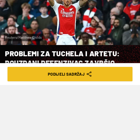
Reuters/Matthew Childs
PROBLEMI ZA TUCHELA I ARTETU:
POUZDANI DEFENZIVAC ZAVRŠIO
SEZONU!
PODIJELI SADRŽAJ
VRIJEME ČITANJA: 2MIN | UTO. 12.05.26. | 19:30
White se vratio u reprezentaciju u