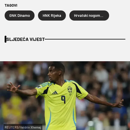
TAGOVI
GNK Dinamo
HNK Rijeka
Hrvatski nogometni kup
SLJEDEĆA VIJEST
REUTERS/Valdrin Xhemaj