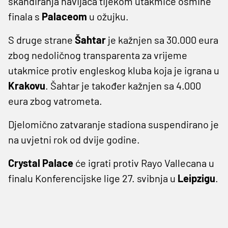
skandiranja navijača tijekom utakmice osmine
finala s
Palaceom
u ožujku.
S druge strane
Šahtar
je kažnjen sa 30.000 eura
zbog nedoličnog transparenta za vrijeme
utakmice protiv engleskog kluba koja je igrana u
Krakovu
. Šahtar je također kažnjen sa 4.000
eura zbog vatrometa.
Djelomično zatvaranje stadiona suspendirano je
na uvjetni rok od dvije godine.
Crystal Palace
će igrati protiv Rayo Vallecana u
finalu Konferencijske lige 27. svibnja u
Leipzigu
.