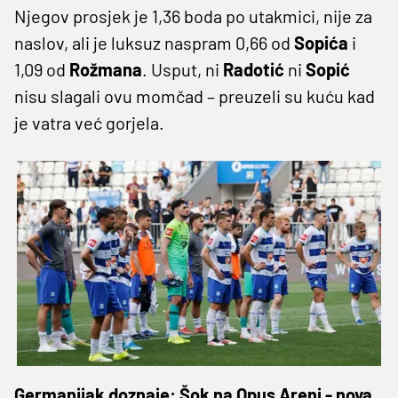
Njegov prosjek je 1,36 boda po utakmici, nije za
naslov, ali je luksuz naspram 0,66 od
Sopića
i
1,09 od
Rožmana
. Usput, ni
Radotić
ni
Sopić
nisu slagali ovu momčad – preuzeli su kuću kad
je vatra već gorjela.
Germanijak doznaje: Šok na Opus Areni - nova