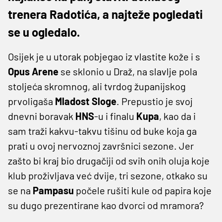
trenera Radotića, a najteže pogledati
se u ogledalo.
Osijek je u utorak pobjegao iz vlastite kože i s
Opus
Arene
se sklonio u Draž, na slavlje pola
stoljeća skromnog, ali tvrdog županijskog
prvoligaša
Mladost
Sloge
. Prepustio je svoj
dnevni boravak
HNS
-u i finalu
Kupa
, kao da i
sam traži kakvu-takvu tišinu od buke koja ga
prati u ovoj nervoznoj završnici sezone. Jer
zašto bi kraj bio drugačiji od svih onih oluja koje
klub proživljava već dvije, tri sezone, otkako su
se na
Pampasu
počele rušiti kule od papira koje
su dugo prezentirane kao dvorci od mramora?