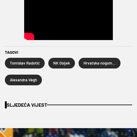
TAGOVI
Tomislav Radotić
NK Osijek
Hrvatska nogometna liga
Alexandra Végh
SLJEDEĆA VIJEST