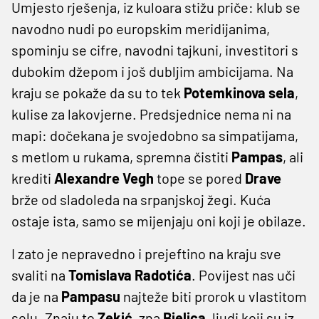
Umjesto rješenja, iz kuloara stižu priče: klub se
navodno nudi po europskim meridijanima,
spominju se cifre, navodni tajkuni, investitori s
dubokim džepom i još dubljim ambicijama. Na
kraju se pokaže da su to tek
Potemkinova
sela
,
kulise za lakovjerne. Predsjednice nema ni na
mapi: dočekana je svojedobno sa simpatijama,
s metlom u rukama, spremna čistiti
Pampas
, ali
krediti
Alexandre
Vegh
tope se pored
Drave
brže od sladoleda na srpanjskoj žegi. Kuća
ostaje ista, samo se mijenjaju oni koji je obilaze.
I zato je nepravedno i prejeftino na kraju sve
svaliti na
Tomislava
Radotića
. Povijest nas uči
da je na
Pampasu
najteže biti prorok u vlastitom
selu. Znaju to
Zekić
, zna
Bjelica
, ljudi koji su iz