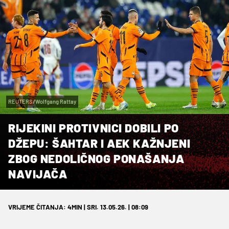
REUTERS/Wolfgang Rattay
RIJEKINI PROTIVNICI DOBILI PO
DŽEPU: ŠAHTAR I AEK KAŽNJENI
ZBOG NEDOLIČNOG PONAŠANJA
NAVIJAČA
VRIJEME ČITANJA: 4MIN | SRI. 13.05.26. | 08:09