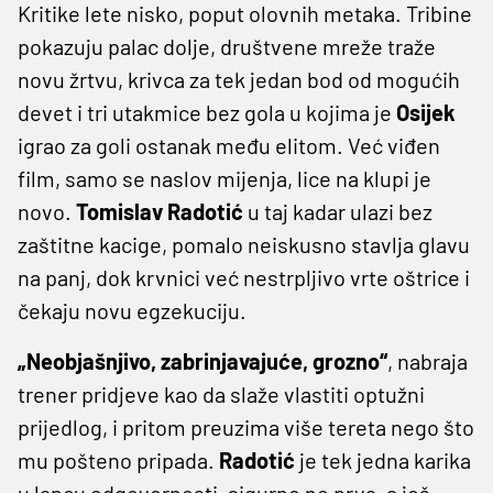
Kritike lete nisko, poput olovnih metaka. Tribine
pokazuju palac dolje, društvene mreže traže
novu žrtvu, krivca za tek jedan bod od mogućih
devet i tri utakmice bez gola u kojima je
Osijek
igrao za goli ostanak među elitom. Već viđen
film, samo se naslov mijenja, lice na klupi je
novo.
Tomislav
Radotić
u taj kadar ulazi bez
zaštitne kacige, pomalo neiskusno stavlja glavu
na panj, dok krvnici već nestrpljivo vrte oštrice i
čekaju novu egzekuciju.
„Neobjašnjivo, zabrinjavajuće, grozno“
, nabraja
trener pridjeve kao da slaže vlastiti optužni
prijedlog, i pritom preuzima više tereta nego što
mu pošteno pripada.
Radotić
je tek jedna karika
u lancu odgovornosti, sigurno ne prva, a još