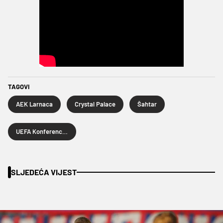
TAGOVI
AEK Larnaca
Crystal Palace
Šahtar
UEFA Konferencijska liga
SLJEDEĆA VIJEST