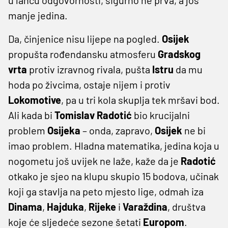
manje jedina.
Da, činjenice nisu lijepe na pogled.
Osijek
propušta rođendansku atmosferu
Gradskog
vrta
protiv izravnog rivala, pušta
Istru
da mu
hoda po živcima, ostaje nijem i protiv
Lokomotive
, pa u tri kola skuplja tek mršavi bod.
Ali kada bi
Tomislav
Radotić
bio krucijalni
problem
Osijeka
– onda, zapravo,
Osijek
ne bi
imao problem. Hladna matematika, jedina koja u
nogometu još uvijek ne laže, kaže da je
Radotić
otkako je sjeo na klupu skupio 15 bodova, učinak
koji ga stavlja na peto mjesto lige, odmah iza
Dinama
,
Hajduka
,
Rijeke
i
Varaždina
, društva
koje će sljedeće sezone šetati
Europom
.