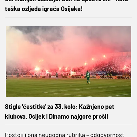
teška ozljeda igrača Osijeka!
Stigle 'čestitke' za 33. kolo: Kažnjeno pet
klubova, Osijek i Dinamo najgore prošli
Postoji i ona neugodna rubrika – odgovornost