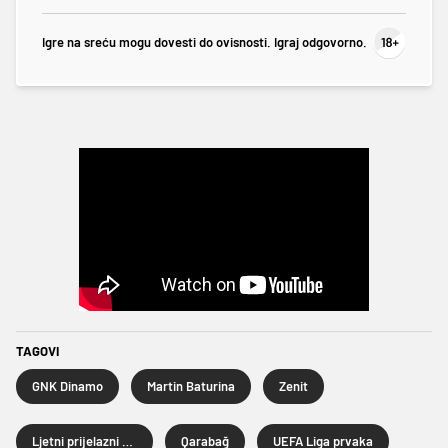
Igre na sreću mogu dovesti do ovisnosti. Igraj odgovorno.
TAGOVI
GNK Dinamo
Martin Baturina
Zenit
Ljetni prijelazni rok 2024.
Qarabağ
UEFA Liga prvaka