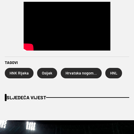
TAGOVI
HNK Rijeka
Osijek
Hrvatska nogometna liga
HNL
SLJEDEĆA VIJEST