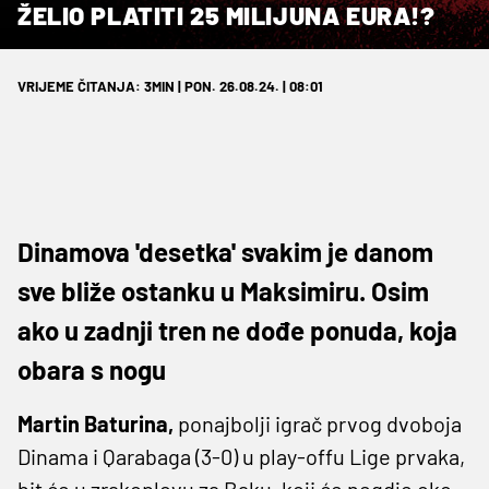
ŽELIO PLATITI 25 MILIJUNA EURA!?
VRIJEME ČITANJA: 3MIN | PON. 26.08.24. | 08:01
Dinamova 'desetka' svakim je danom
sve bliže ostanku u Maksimiru. Osim
ako u zadnji tren ne dođe ponuda, koja
obara s nogu
Martin Baturina,
ponajbolji igrač prvog dvoboja
Dinama i Qarabaga (3-0) u play-offu Lige prvaka,
bit će u zrakoplovu za Baku, koji će negdje oko