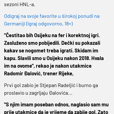
sezoni HNL-a.
Odigraj na svoje favorite u širokoj ponudi na
Germaniji (Igraj odgovorno, 18+)
"Čestitao bih Osijeku na fer i korektnoj igri.
Zasluženo smo pobijedili. Dečki su pokazali
kakav se nogomet treba igrati. Skidam im
kapu. Slavili smo u Osijeku nakon 2018. Hvala
im na ovome", rekao je nakon utakmice
Radomir Đalović, trener Rijeke,
Prvi gol zabio je Stjepan Radeljić i burno ga
proslavio u zagrljaju Đalovića...
"S njim imam poseban odnos, naglasio sam mu
prije utakmice da je vrijeme da zabije gol. Zato