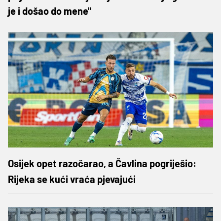
je i došao do mene"
Osijek opet razočarao, a Čavlina pogriješio:
Rijeka se kući vraća pjevajući