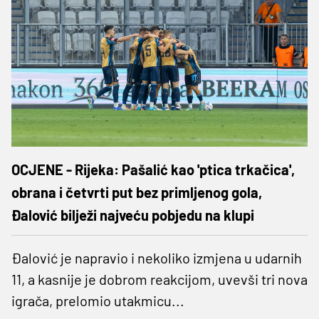
OCJENE - Rijeka: Pašalić kao 'ptica trkačica',
obrana i četvrti put bez primljenog gola,
Đalović bilježi najveću pobjedu na klupi
Đalović je napravio i nekoliko izmjena u udarnih
11, a kasnije je dobrom reakcijom, uvevši tri nova
igrača, prelomio utakmicu...