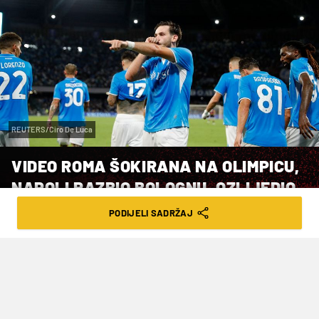
REUTERS/Ciro De Luca
VIDEO ROMA ŠOKIRANA NA OLIMPICU,
NAPOLI RAZBIO BOLOGNU, OZLIJEDIO
SE MARTIN ERLIĆ
PODIJELI SADRŽAJ
VRIJEME ČITANJA: 3MIN | PON. 26.08.24. | 08:01