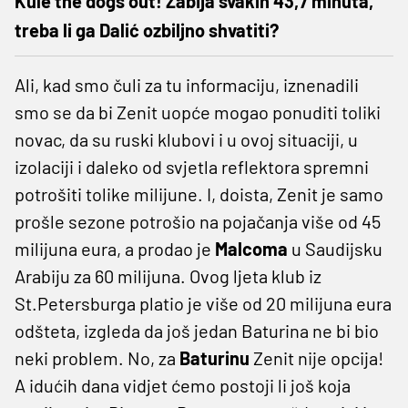
Kule the dogs out! Zabija svakih 43,7 minuta,
treba li ga Dalić ozbiljno shvatiti?
Ali, kad smo čuli za tu informaciju, iznenadili
smo se da bi Zenit uopće mogao ponuditi toliki
novac, da su ruski klubovi i u ovoj situaciji, u
izolaciji i daleko od svjetla reflektora spremni
potrošiti tolike milijune. I, doista, Zenit je samo
prošle sezone potrošio na pojačanja više od 45
milijuna eura, a prodao je
Malcoma
u Saudijsku
Arabiju za 60 milijuna. Ovog ljeta klub iz
St.Petersburga platio je više od 20 milijuna eura
odšteta, izgleda da još jedan Baturina ne bi bio
neki problem. No, za
Baturinu
Zenit nije opcija!
A idućih dana vidjet ćemo postoji li još koja