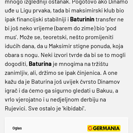
mnogo izgledniji ostanak. Pogotovo ako Dinamo
uđe u Ligu prvaka, tada bi maksimirski klub bio
ipak financijski stabilniji i
Baturinin
transfer ne
bi još neko vrijeme (barem do zime) bio 'pod
mus'. Može se, teoretski, nešto promijeniti
idućih dana, da u Maksimir stigne ponuda, koja
obara s nogu. Neki izvori tvrde da bi se to mogli
dogoditi,
Baturina
je mnogima na tržištu
zanimljiv, ali, držimo se ipak činjenica. A one
kažu da je Baturina još uvijek čvrsto Dinamov
igrač i da ćemo ga sigurno gledati u Bakuu, a
vrlo vjerojatno i u nedjeljnom derbiju na
Rujevici. Sve ostalo je 'kibidabi'.
Oglas