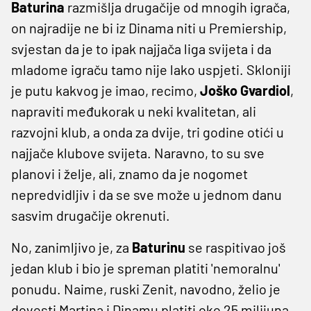
Baturina
razmišlja drugačije od mnogih igrača,
on najradije ne bi iz Dinama niti u Premiership,
svjestan da je to ipak najjača liga svijeta i da
mladome igraču tamo nije lako uspjeti. Skloniji
je putu kakvog je imao, recimo,
Joško Gvardiol
,
napraviti međukorak u neki kvalitetan, ali
razvojni klub, a onda za dvije, tri godine otići u
najjače klubove svijeta. Naravno, to su sve
planovi i želje, ali, znamo da je nogomet
nepredvidljiv i da se sve može u jednom danu
sasvim drugačije okrenuti.
No, zanimljivo je, za
Baturinu
se raspitivao još
jedan klub i bio je spreman platiti 'nemoralnu'
ponudu. Naime, ruski Zenit, navodno, želio je
dovesti Martina i Dinamu platiti oko 25 milijuna