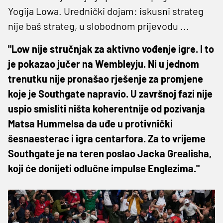
Yogija Lowa. Urednički dojam: iskusni strateg
nije baš strateg, u slobodnom prijevodu ...
"Low nije stručnjak za aktivno vođenje igre. I to
je pokazao jučer na Wembleyju. Ni u jednom
trenutku nije pronašao rješenje za promjene
koje je Southgate napravio. U završnoj fazi nije
uspio smisliti ništa koherentnije od pozivanja
Matsa Hummelsa da uđe u protivnički
šesnaesterac i igra centarfora. Za to vrijeme
Southgate je na teren poslao Jacka Grealisha,
koji će donijeti odlučne impulse Englezima."