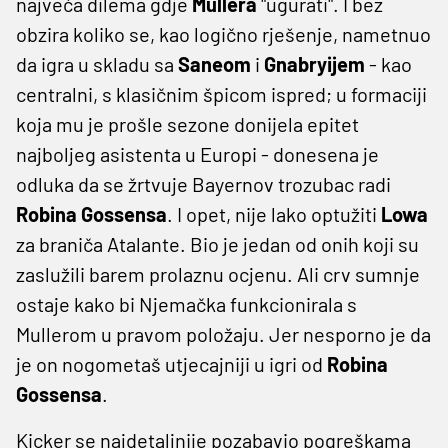
najveća dilema gdje
Mullera
"ugurati". I bez
obzira koliko se, kao logično rješenje, nametnuo
da igra u skladu sa
Saneom
i
Gnabryijem
- kao
centralni, s klasičnim špicom ispred; u formaciji
koja mu je prošle sezone donijela epitet
najboljeg asistenta u Europi - donesena je
odluka da se žrtvuje Bayernov trozubac radi
Robina Gossensa
. I opet, nije lako optužiti
Lowa
za braniča Atalante. Bio je jedan od onih koji su
zaslužili barem prolaznu ocjenu. Ali crv sumnje
ostaje kako bi Njemačka funkcionirala s
Mullerom u pravom položaju. Jer nesporno je da
je on nogometaš utjecajniji u igri od
Robina
Gossensa
.
Kicker se najdetaljnije pozabavio pogreškama