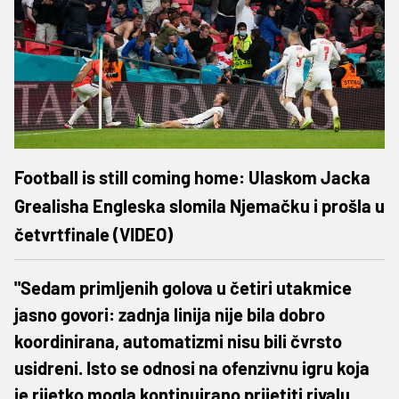
Football is still coming home: Ulaskom Jacka
Grealisha Engleska slomila Njemačku i prošla u
četvrtfinale (VIDEO)
"Sedam primljenih golova u četiri utakmice
jasno govori: zadnja linija nije bila dobro
koordinirana, automatizmi nisu bili čvrsto
usidreni. Isto se odnosi na ofenzivnu igru ​​koja
je rijetko mogla kontinuirano prijetiti rivalu.