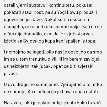
ostali vjerni sustavu i kontinuitetu, pokušali
pokazati stabilnost, pa su Yogi Lowu produžili
ugovor bolje i brže. Nekoliko tih ukočenih
osmijeha, ruku pod ruku, idemo dalje. Kao da se
ništa nije dogodilo, a ne da je svjetski prvak
izletio sa Svjetskog kupa kao ispaljen iz topa.
I nemojmo se lagati, bilo nas je dovoljno da smo
im se u tom trenutku divili ili im barem zavidjeli,
uz neizbježni zaključak: opet će biti svjetski
prvaci.
U ovo drugo ne sumnjamo. Vjerojatno u to nitko
ne sumnja. Ali u odluci da je Low trebao ostati ...
Naravno, lako je nakon bitke. Znate kako to već