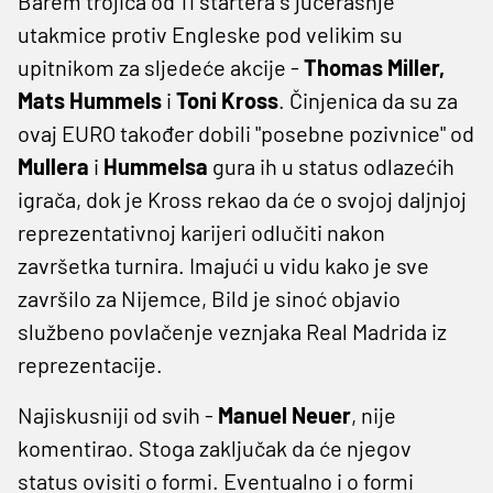
Barem trojica od 11 startera s jučerašnje
utakmice protiv Engleske pod velikim su
upitnikom za sljedeće akcije -
Thomas Miller,
Mats Hummels
i
Toni Kross
. Činjenica da su za
ovaj EURO također dobili "posebne pozivnice" od
Mullera
i
Hummelsa
gura ih u status odlazećih
igrača, dok je Kross rekao da će o svojoj daljnjoj
reprezentativnoj karijeri odlučiti nakon
završetka turnira. Imajući u vidu kako je sve
završilo za Nijemce, Bild je sinoć objavio
službeno povlačenje veznjaka Real Madrida iz
reprezentacije.
Najiskusniji od svih -
Manuel Neuer
, nije
komentirao. Stoga zaključak da će njegov
status ovisiti o formi. Eventualno i o formi