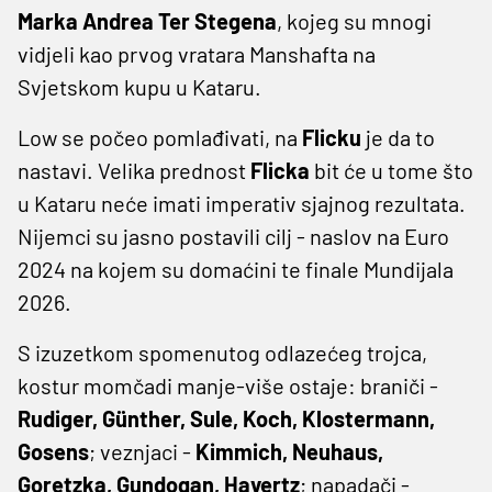
Marka Andrea Ter Stegena
, kojeg su mnogi
vidjeli kao prvog vratara Manshafta na
Svjetskom kupu u Kataru.
Low se počeo pomlađivati, na
Flicku
je da to
nastavi. Velika prednost
Flicka
bit će u tome što
u Kataru neće imati imperativ sjajnog rezultata.
Nijemci su jasno postavili cilj - naslov na Euro
2024 na kojem su domaćini te finale Mundijala
2026.
S izuzetkom spomenutog odlazećeg trojca,
kostur momčadi manje-više ostaje: braniči -
Rudiger, Günther, Sule, Koch, Klostermann,
Gosens
; veznjaci -
Kimmich, Neuhaus,
Goretzka, Gundogan, Havertz
; napadači -