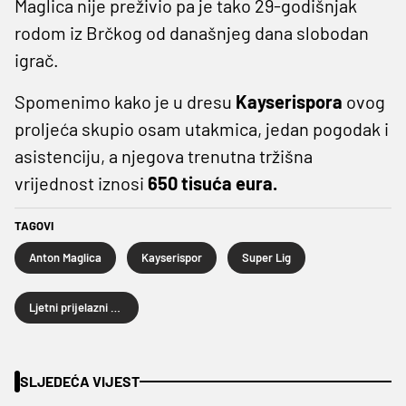
Maglica nije preživio pa je tako 29-godišnjak
rodom iz Brčkog od današnjeg dana slobodan
igrač.
Spomenimo kako je u dresu
Kayserispora
ovog
proljeća skupio osam utakmica, jedan pogodak i
asistenciju, a njegova trenutna tržišna
vrijednost iznosi
650 tisuća eura.
TAGOVI
Anton Maglica
Kayserispor
Super Lig
Ljetni prijelazni rok
SLJEDEĆA VIJEST