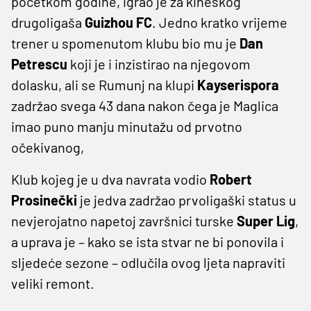
početkom godine, igrao je za kineskog
drugoligaša
Guizhou
FC
. Jedno kratko vrijeme
trener u spomenutom klubu bio mu je
Dan
Petrescu
koji je i inzistirao na njegovom
dolasku, ali se Rumunj na klupi
Kayserispora
zadržao svega 43 dana nakon čega je Maglica
imao puno manju minutažu od prvotno
očekivanog,
Klub kojeg je u dva navrata vodio
Robert
Prosinečki
je jedva zadržao prvoligaški status u
nevjerojatno napetoj završnici turske
Super
Lig
,
a uprava je – kako se ista stvar ne bi ponovila i
sljedeće sezone – odlučila ovog ljeta napraviti
veliki remont.