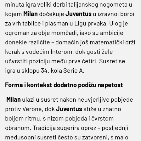
minuta igra veliki derbi talijanskog nogometa u
kojem
Milan
dočekuje
Juventus
u izravnoj borbi
za vrh tablice i plasman u Ligu prvaka. Ulog je
ogroman za obje momčadi, iako su ambicije
donekle različite – domaćin još matematički drži
korak s vodećim Interom, dok gosti žele
učvrstiti poziciju među prva četiri. Susret se
igra u sklopu 34. kola Serie A.
Forma i kontekst dodatno podižu napetost
Milan
ulazi u susret nakon neuvjerljive pobjede
protiv Verone, dok
Juventus
stiže u znatno
boljem ritmu, s nizom pobjeda i čvrstom
obranom. Tradicija sugerira oprez – posljednji
međusobni susreti često su zatvoreni, s malo