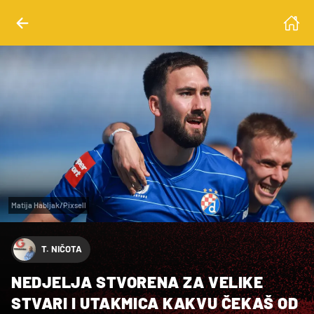
Matija Habljak/Pixsell
T. NIČOTA
NEDJELJA STVORENA ZA VELIKE
STVARI I UTAKMICA KAKVU ČEKAŠ OD