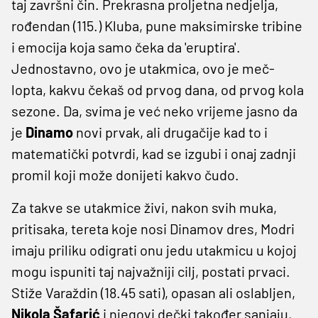
taj završni čin. Prekrasna proljetna nedjelja,
rođendan (115.) Kluba, pune maksimirske tribine
i emocija koja samo čeka da 'eruptira'.
Jednostavno, ovo je utakmica, ovo je meč-
lopta, kakvu čekaš od prvog dana, od prvog kola
sezone. Da, svima je već neko vrijeme jasno da
je
Dinamo
novi prvak, ali drugačije kad to i
matematički potvrdi, kad se izgubi i onaj zadnji
promil koji može donijeti kakvo čudo.
Za takve se utakmice živi, nakon svih muka,
pritisaka, tereta koje nosi Dinamov dres, Modri
imaju priliku odigrati onu jedu utakmicu u kojoj
mogu ispuniti taj najvažniji cilj, postati prvaci.
Stiže Varaždin (18.45 sati), opasan ali oslabljen,
Nikola Šafarić
i njegovi dečki također sanjaju,