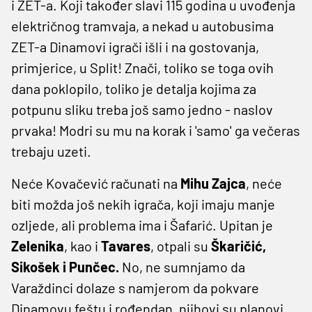
i ZET-a. Koji također slavi 115 godina u uvođenja
električnog tramvaja, a nekad u autobusima
ZET-a Dinamovi igrači išli i na gostovanja,
primjerice, u Split! Znači, toliko se toga ovih
dana poklopilo, toliko je detalja kojima za
potpunu sliku treba još samo jedno - naslov
prvaka! Modri su mu na korak i 'samo' ga večeras
trebaju uzeti.
Neće Kovačević računati na
Mihu Zajca
, neće
biti možda još nekih igrača, koji imaju manje
ozljede, ali problema ima i Šafarić. Upitan je
Zelenika
, kao i
Tavares
, otpali su
Škaričić,
Sikošek i Punčec.
No, ne sumnjamo da
Varaždinci dolaze s namjerom da pokvare
Dinamovu feštu i rođendan, njihovi su planovi