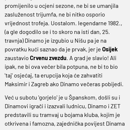
promijenilo u ocjeni sezone, ne bi se umanjila
zasluženost trijumfa, ne bi nitko osporio
vrijednost trofeja. Uostalom. legendarne 1982.,
(a gle dogodilo se i to skoro na isti dan, 25.
travnja) Dinamo je izgubio u Nišu pa je na
povratku kući saznao da je prvak, jer je
Osijek
zaustavio
Crvenu zvezdu
. A grad je slavio! Ali
ipak, ne bi ova večer bila potpuna, ne bi to bio
'taj' osjećaj, ta erupcija koja će zahvatiti
Maksimir i Zagreb ako Dinamo večeras pobijedi.
Već u subotu 'gorjelo' je u Španskom, došli su i
Dinamovi igrači i izazvali ludnicu, Dinamo i ZET
predstavili su tramvaj u bojama kluba, kojim je
otkrivena i famozna, zajednička povijest Dinama