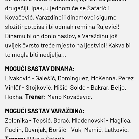
drugačiji. Ipak, u jednom će se Šafarić i
Kovačević, Varaždinci i dinamovci sigurno
složiti; potpisali bi odmah remi na Rujevici!
Dinamu bi on donio naslov, a Varaždinu još
uvijek čvrsto treće mjesto na ljestvici! Kakva bi
to mogla biti nedjelja...
MOGUĆI SASTAV DINAMA:
Livaković - Galešić, Dominguez, McKenna, Perez
Vinlöf - Stojković, Mišić, Soldo - Bakrar, Beljo,
Hoxha.
Trener:
Mario Kovačević.
MOGUĆI SASTAV VARAŽDINA:
Zelenika - Tepšić, Barać, Mladenovski - Maglica,
Puclin, Duvnjak, Boršić - Vuk, Mamić, Latković.
Trener:
Nikola Šafarić.