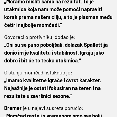
„Moramo misliti samo na rezultat. To je
utakmica koja nam može pomoći napraviti
korak prema našem cilju, a to je plasman među
četiri najbolje momčadi.“
Govoreći o protivniku, dodao je:
„Oni su se puno poboljšali, dolazak Spallettija
donio im je kvalitetu i stabilnost. Igraju jako
dobro i bit će to teška utakmica.“
O stanju momčadi istaknuo je:
„Imamo kvalitetne igrače i čvrst karakter.
Najvažnije je ostati fokusiran na teren i na
rezultate u završnici sezone.“
Bremer
je u najavi susreta poručio:
„Momčad raste i s vremenom smo sve bolji.