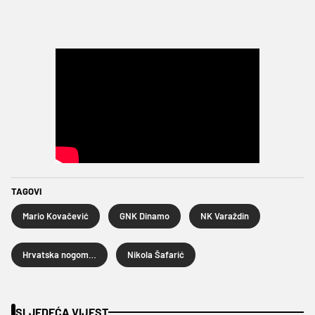
TAGOVI
Mario Kovačević
GNK Dinamo
NK Varaždin
Hrvatska nogometna liga
Nikola Šafarić
SLJEDEĆA VIJEST