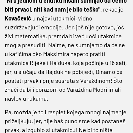
"Ni u jednom trenutku nisam sumnjao da ćemo
biti prvaci, niti kad nam je bilo teško",
rekao je
Kovačević
u najavi utakmici, vidno
suzdržavajući emocije. Jer, još nije gotovo, još
živi matematika, premda bi već uoči utakmice
mogla presuditi. Naime, ne sumnjamo da će se
u kafićima oko Maksimira napeto pratiti
utakmica Rijeke i Hajduka, koja počinje u 16 sati,
jer, u slučaju da Hajduk ne pobijedi, Dinamo će
postati prvak i prije susreta s Varaždinom! Što
znači da bi i porazom od Varaždina Modri imali
naslov u rukama.
Pa, možda je to i rasplet kojega mnogi najmanje
priželjkuju, jer, nije baš puno srce kad postaneš
prvak, a izgubio si utakmicu! Ne bi to ništa