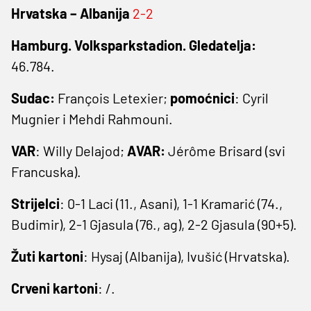
Hrvatska – Albanija
2-2
Hamburg. Volksparkstadion. Gledatelja:
46.784.
Sudac:
François Letexier;
pomoćnici
: Cyril
Mugnier i Mehdi Rahmouni.
VAR
: Willy Delajod;
AVAR:
Jérôme Brisard (svi
Francuska).
Strijelci
: 0-1 Laci (11., Asani), 1-1 Kramarić (74.,
Budimir), 2-1 Gjasula (76., ag), 2-2 Gjasula (90+5).
Žuti kartoni
: Hysaj (Albanija), Ivušić (Hrvatska).
Crveni kartoni
: /.