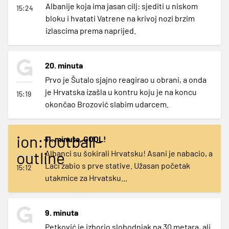
Albanije koja ima jasan cilj: sjediti u niskom
15:24
bloku i hvatati Vatrene na krivoj nozi brzim
izlascima prema naprijed.
20. minuta
Prvo je Šutalo sjajno reagirao u obrani, a onda
je Hrvatska izašla u kontru koju je na koncu
15:19
okončao Brozović slabim udarcem.
ion:football-
11. minuta, GOOL!
outline
Albanci su šokirali Hrvatsku! Asani je nabacio, a
Laci zabio s prve stative. Užasan početak
15:12
utakmice za Hrvatsku...
9. minuta
Petković je izborio slobodnjak na 30 metara, ali