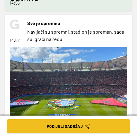
14:56
Sve je spremno
Navijači su spremni, stadion je spreman, sada
su igrači na redu...
14:52
PODIJELI SADRŽAJ