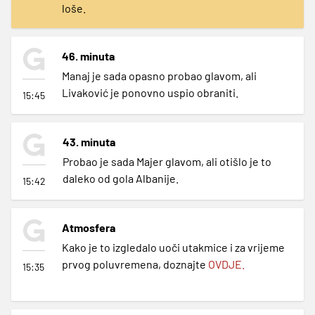
loše.
46. minuta
Manaj je sada opasno probao glavom, ali
Livaković je ponovno uspio obraniti.
15:45
43. minuta
Probao je sada Majer glavom, ali otišlo je to
daleko od gola Albanije.
15:42
Atmosfera
Kako je to izgledalo uoči utakmice i za vrijeme
prvog poluvremena, doznajte
OVDJE.
15:35