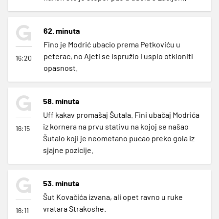
62. minuta
Fino je Modrić ubacio prema Petkoviću u
peterac, no Ajeti se ispružio i uspio otkloniti
16:20
opasnost.
58. minuta
Uff kakav promašaj Šutala. Fini ubačaj Modrića
iz kornera na prvu stativu na kojoj se našao
16:15
Šutalo koji je neometano pucao preko gola iz
sjajne pozicije.
53. minuta
Šut Kovačića izvana, ali opet ravno u ruke
vratara Strakoshe.
16:11