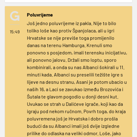
Poluvrijeme
Još jedno poluvrijeme iz pakla. Nije to bilo
toliko loše kao protiv Španjolaca, ali u igri
15:49
Hrvatske se nije previše toga promijenilo
danas na terenu Hamburga. Krenuli smo
ponovno s posjedom, imali terensku inicijativu,
ali ponovno jalovu. Držali smo loptu, sporo
kombinirali, a onda su nas Albanci šokirali u 11.
minuti kada. Albanci su preselili težište igre s
lijeve na desnu stranu, Asani je potom ubacio u
naših 16, a Laci se zavukao između Brozovića i
Šutala te glavom pogodio u donji desni kut.
Uvukao se strah u Dalićeve igrače, koji kao da
igraju pod nekom ručnom. Povrh toga, do kraja
poluvremena još je Hrvatska i dobro prošla
budući da su Albanci imali još dvije izgledne
prilike do odlaska na veliki odmor. Loše, jako