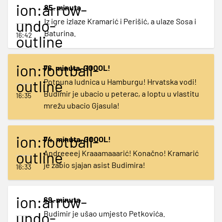
ion:arrow-
85. minuta
undo-
Iz igre izlaze Kramarić i Perišić, a ulaze Sosa i
Baturina.
16:42
outline
ion:football-
76. minuta, GOOOL!
outline
Potpuna ludnica u Hamburgu! Hrvatska vodi!
Budimir je ubacio u peterac, a loptu u vlastitu
16:35
mrežu ubacio Gjasula!
ion:football-
74. minuta, GOOOL!
outline
Andreeeej Kraaamaaarić! Konačno! Kramarić
je zabio sjajan asist Budimira!
16:33
ion:arrow-
69. minuta
undo-
Budimir je ušao umjesto Petkovića.