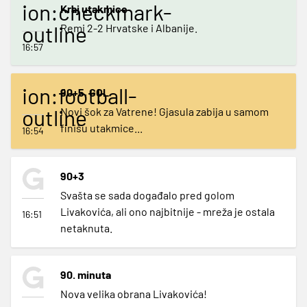
ion:checkmark-
Kraj utakmice
outline
Remi 2-2 Hrvatske i Albanije.
16:57
ion:football-
90+5, GOL
outline
Novi šok za Vatrene! Gjasula zabija u samom
finišu utakmice...
16:54
90+3
Svašta se sada događalo pred golom
Livakovića, ali ono najbitnije - mreža je ostala
16:51
netaknuta.
90. minuta
Nova velika obrana Livakovića!