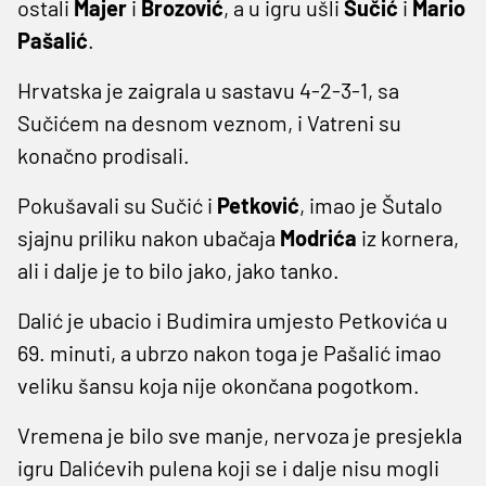
ostali
Majer
i
Brozović
, a u igru ušli
Sučić
i
Mario
Pašalić
.
Hrvatska je zaigrala u sastavu 4-2-3-1, sa
Sučićem na desnom veznom, i Vatreni su
konačno prodisali.
Pokušavali su Sučić i
Petković
, imao je Šutalo
sjajnu priliku nakon ubačaja
Modrića
iz kornera,
ali i dalje je to bilo jako, jako tanko.
Dalić je ubacio i Budimira umjesto Petkovića u
69. minuti, a ubrzo nakon toga je Pašalić imao
veliku šansu koja nije okončana pogotkom.
Vremena je bilo sve manje, nervoza je presjekla
igru Dalićevih pulena koji se i dalje nisu mogli