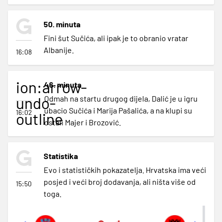
50. minuta
Fini šut Sučića, ali ipak je to obranio vratar
Albanije.
16:08
ion:arrow-
46. minuta
undo-
Odmah na startu drugog dijela, Dalić je u igru
ubacio Sučića i Marija Pašalića, a na klupi su
16:02
outline
ostali Majer i Brozović.
Statistika
Evo i statističkih pokazatelja. Hrvatska ima veći
posjed i veći broj dodavanja, ali ništa više od
15:50
toga.