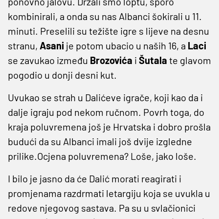
ponovno jalovu. Držali smo loptu, sporo
kombinirali, a onda su nas Albanci šokirali u 11.
minuti. Preselili su težište igre s lijeve na desnu
stranu,
Asani
je potom ubacio u naših 16, a
Laci
se zavukao između
Brozovića
i
Šutala
te glavom
pogodio u donji desni kut.
Uvukao se strah u Dalićeve igrače, koji kao da i
dalje igraju pod nekom ručnom. Povrh toga, do
kraja poluvremena još je Hrvatska i dobro prošla
budući da su Albanci imali još dvije izgledne
prilike.Ocjena poluvremena? Loše, jako loše.
I bilo je jasno da će Dalić morati reagirati i
promjenama razdrmati letargiju koja se uvukla u
redove njegovog sastava. Pa su u svlačionici