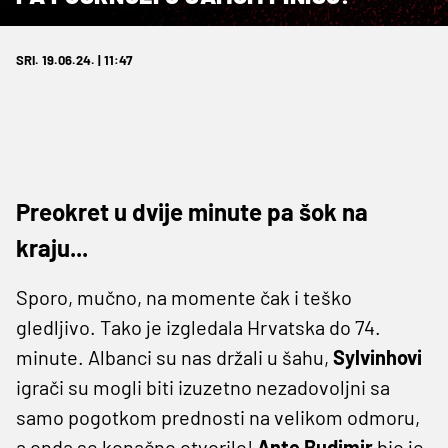
SRI. 19.06.24. | 11:47
Preokret u dvije minute pa šok na
kraju...
Sporo, mučno, na momente čak i teško
gledljivo. Tako je izgledala Hrvatska do 74.
minute. Albanci su nas držali u šahu,
Sylvinhovi
igrači su mogli biti izuzetno nezadovoljni sa
samo pogotkom prednosti na velikom odmoru,
a onda se konačno otvorilo!
Ante Budimir
bio je