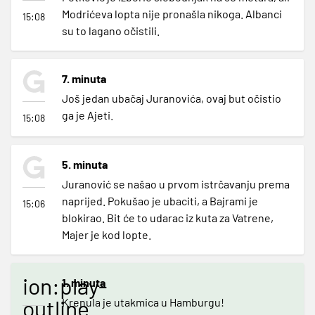
Modrićeva lopta nije pronašla nikoga. Albanci
15:08
su to lagano očistili.
7. minuta
Još jedan ubačaj Juranovića, ovaj but očistio
ga je Ajeti.
15:08
5. minuta
Juranović se našao u prvom istrčavanju prema
naprijed. Pokušao je ubaciti, a Bajrami je
15:06
blokirao. Bit će to udarac iz kuta za Vatrene,
Majer je kod lopte.
ion:play-
1. minuta
outline
Krenula je utakmica u Hamburgu!