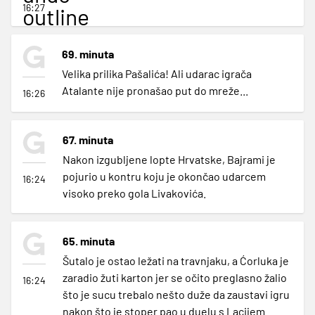
16:27
outline
69. minuta
Velika prilika Pašalića! Ali udarac igrača
Atalante nije pronašao put do mreže...
16:26
67. minuta
Nakon izgubljene lopte Hrvatske, Bajrami je
pojurio u kontru koju je okončao udarcem
16:24
visoko preko gola Livakovića.
65. minuta
Šutalo je ostao ležati na travnjaku, a Ćorluka je
zaradio žuti karton jer se očito preglasno žalio
16:24
što je sucu trebalo nešto duže da zaustavi igru
nakon što je stoper pao u duelu s Lacijem.