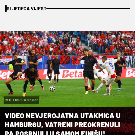
SLJEDEĆA VIJEST
REUTERS/Lisi Niesner
VIDEO NEVJEROJATNA UTAKMICA U
HAMBURGU, VATRENI PREOKRENULI
PA POSRNULI U SAMOM FINIŠU!