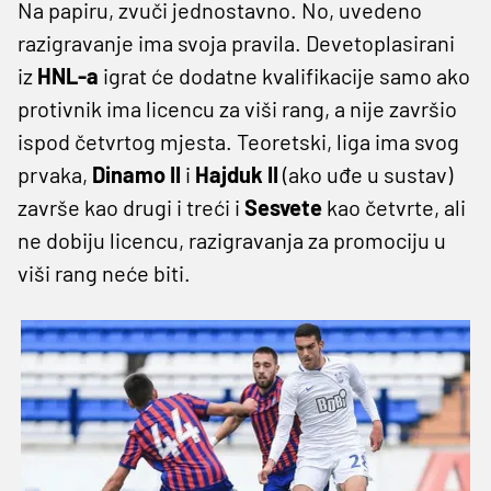
Na papiru, zvuči jednostavno. No, uvedeno
razigravanje ima svoja pravila. Devetoplasirani
iz
HNL-a
igrat će dodatne kvalifikacije samo ako
protivnik ima licencu za viši rang, a nije završio
ispod četvrtog mjesta. Teoretski, liga ima svog
prvaka,
Dinamo II
i
Hajduk II
(ako uđe u sustav)
završe kao drugi i treći i
Sesvete
kao četvrte, ali
ne dobiju licencu, razigravanja za promociju u
viši rang neće biti.