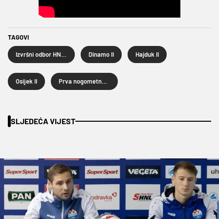
TAGOVI
Izvršni odbor HNS-a
Dinamo II
Hajduk II
Osijek II
Prva nogometna liga
SLJEDEĆA VIJEST