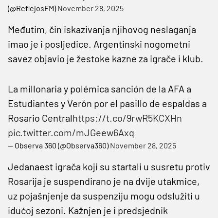
(@ReflejosFM)
November 28, 2025
Međutim, čin iskazivanja njihovog neslaganja
imao je i posljedice. Argentinski nogometni
savez objavio je žestoke kazne za igrače i klub.
La millonaria y polémica sanción de la AFA a
Estudiantes y Verón por el pasillo de espaldas a
Rosario Central
https://t.co/9rwR5KCXHn
pic.twitter.com/mJGeew6Axq
— Observa 360 (@Observa360)
November 28, 2025
Jedanaest igrača koji su startali u susretu protiv
Rosarija je suspendirano je na dvije utakmice,
uz pojašnjenje da suspenziju mogu odslužiti u
idućoj sezoni. Kažnjen je i predsjednik