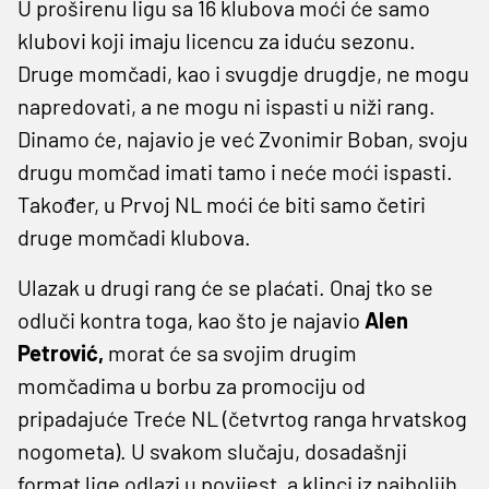
U proširenu ligu sa 16 klubova moći će samo
klubovi koji imaju licencu za iduću sezonu.
Druge momčadi, kao i svugdje drugdje, ne mogu
napredovati, a ne mogu ni ispasti u niži rang.
Dinamo će, najavio je već Zvonimir Boban, svoju
drugu momčad imati tamo i neće moći ispasti.
Također, u Prvoj NL moći će biti samo četiri
druge momčadi klubova.
Ulazak u drugi rang će se plaćati. Onaj tko se
odluči kontra toga, kao što je najavio
Alen
Petrović,
morat će sa svojim drugim
momčadima u borbu za promociju od
pripadajuće Treće NL (četvrtog ranga hrvatskog
nogometa). U svakom slučaju, dosadašnji
format lige odlazi u povijest, a klinci iz najboljih