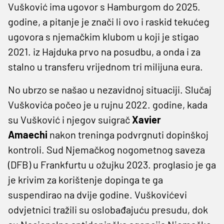
Vušković ima ugovor s Hamburgom do 2025.
godine, a pitanje je znači li ovo i raskid tekućeg
ugovora s njemačkim klubom u koji je stigao
2021. iz Hajduka prvo na posudbu, a onda i za
stalno u transferu vrijednom tri milijuna eura.
No ubrzo se našao u nezavidnoj situaciji. Slučaj
Vuškovića počeo je u rujnu 2022. godine, kada
su Vušković i njegov suigrač
Xavier
Amaechi
nakon treninga podvrgnuti dopinškoj
kontroli. Sud Njemačkog nogometnog saveza
(DFB) u Frankfurtu u ožujku 2023. proglasio je ga
je krivim za korištenje dopinga te ga
suspendirao na dvije godine. Vuškovićevi
odvjetnici tražili su oslobađajuću presudu, dok