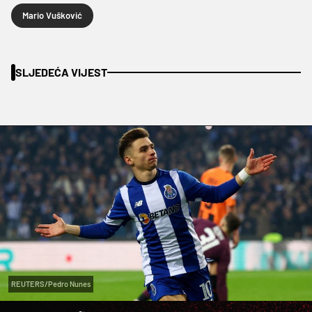
Mario Vušković
SLJEDEĆA VIJEST
REUTERS/Pedro Nunes