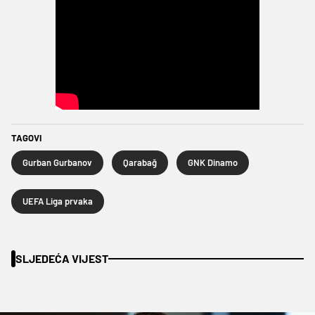
TAGOVI
Gurban Gurbanov
Qarabağ
GNK Dinamo
UEFA Liga prvaka
SLJEDEĆA VIJEST