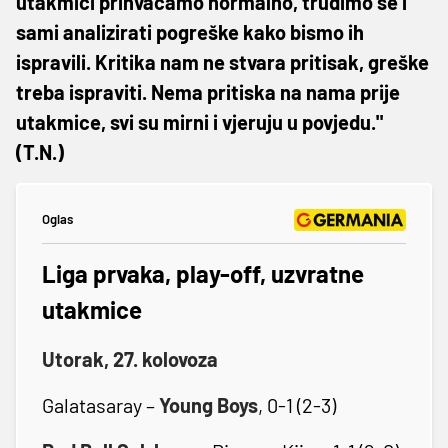
utakmici prihvaćamo normalno, trudimo se i
sami analizirati pogreške kako bismo ih
ispravili. Kritika nam ne stvara pritisak, greške
treba ispraviti. Nema pritiska na nama prije
utakmice, svi su mirni i vjeruju u povjedu."
(T.N.)
Oglas
Liga prvaka, play-off, uzvratne
utakmice
Utorak, 27. kolovoza
Galatasaray –
Young
Boys
, 0-1 (2-3)