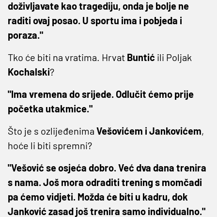
doživljavate kao tragediju, onda je bolje ne
raditi ovaj posao. U sportu ima i pobjeda i
poraza."
Tko će biti na vratima. Hrvat
Buntić
ili Poljak
Kochalski
?
"Ima vremena do srijede. Odlučit ćemo prije
početka utakmice."
Što je s ozlijeđenima
Vešovićem i Jankovićem
,
hoće li biti spremni?
"Vešović se osjeća dobro. Već dva dana trenira
s nama. Još mora odraditi trening s momčadi
pa ćemo vidjeti. Možda će biti u kadru, dok
Janković zasad još trenira samo individualno."