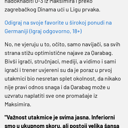
nadoknaditi 0-3 iz Maksimira i preko
zagrebačkog Dinama ući u Ligu prvaka.
Odigraj na svoje favorite u širokoj ponudi na
Germaniji (Igraj odgovorno, 18+)
No, ne vjeruju u to, očito, samo navijači, sa svih
strana stižu optimistične najave za Qarabag.
Bivši igrači, stručnjaci, mediji, a vidimo i sami
igrači i trener uvjereni su da je poraz u prvoj
utakmici bio nesretan splet okolnost, da nikako
nije pravi odnos snaga i da Qarabag može u
uzvratu naplatiti sve one promašaje iz
Maksimira.
"
Važnost utakmice je svima jasna. Inferiorni
smo u ukupnom skoru, ali postoji velika šansa