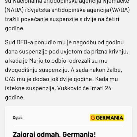
su Nacionalna antidopinška agencija Njemačke
(NADA) i Svjetska antidopinška agencija (WADA)
tražili povećanje suspenzije s dvije na četiri
godine.
Sud DFB-a ponudio mu je nagodbu od godinu
dana suspenzije pod uvjetom da prizna krivnju,
a kada je Mario to odbio, odrezali su mu
dvogodišnju suspenziju. A sada nakon žalbe,
CAS mu je dodao još dvije godine. Kada mu
istekne suspenzija, Vušković će imati 24
godine.
Oglas
Zaigraj odmah, Germania!