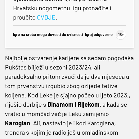
Hrvatsku nogometnu ligu pronađite i
proučite
OVDJE
.
Igre na sreću mogu dovesti do ovisnosti. Igraj odgovorno.
Najbolje ostvarenje karijere sa sedam pogodaka
Pukštas bilježi u sezoni 2023/24, ali
paradoksalno pritom zvuči da je dva mjeseca u
tom prvenstvu izgubio zbog ozljede tetive
koljena. Kod Leke je sjajno počeo u ljeto 2023.,
riješio derbije s
Dinamom i Rijekom,
a kada se
vratio u momčad već je Leku zamijenio
Karoglan
. Ali, nastavio je i kod Karoglana,
trenera s kojim je radio još u omladinskom