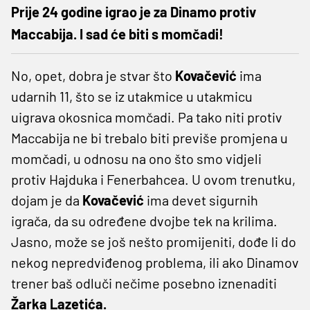
Prije 24 godine igrao je za Dinamo protiv
Maccabija. I sad će biti s momčadi!
No, opet, dobra je stvar što
Kovačević
ima
udarnih 11, što se iz utakmice u utakmicu
uigrava okosnica momčadi. Pa tako niti protiv
Maccabija ne bi trebalo biti previše promjena u
momčadi, u odnosu na ono što smo vidjeli
protiv Hajduka i Fenerbahcea. U ovom trenutku,
dojam je da
Kovačević
ima devet sigurnih
igrača, da su određene dvojbe tek na krilima.
Jasno, može se još nešto promijeniti, dođe li do
nekog nepredviđenog problema, ili ako Dinamov
trener baš odluči nečime posebno iznenaditi
Žarka Lazetića.