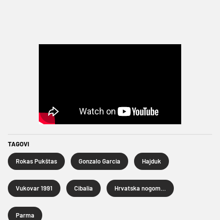
TAGOVI
Rokas Pukštas
Gonzalo Garcia
Hajduk
Vukovar 1991
Cibalia
Hrvatska nogometna liga
Parma