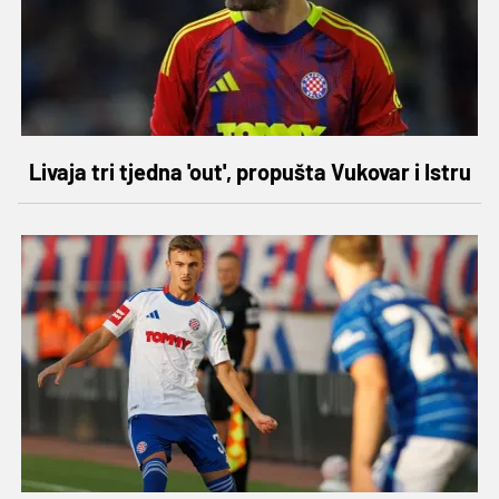
Livaja tri tjedna 'out', propušta Vukovar i Istru