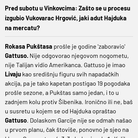
Pred subotu u Vinkovcima: Zašto se u procesu
izgubio Vukovarac Hrgović, jaki adut Hajduka
na mercatu?
Rokasa Pukštasa
prošle je godine 'zaboravio'
Gattuso.
Nije odgovorao njegovom nogometu,
nije Talijan vidio Amerikanca. Gattuso je imao
Livaju
kao središnju figuru svih napadačkih
akcija, pa je tako kapetan postigao 19 pogodaka
prošle sezone, a Pukštas samo jedan, i to u
zadnjem kolu protiv Šibenika. Ironično ili ne, baš
u susretu u kojem se od Hajduka opraštao
Gattuso
. Dolaskom Garcije nije se odmah našao
u prvom planu, čak štoviše, ponovno je sjeo na