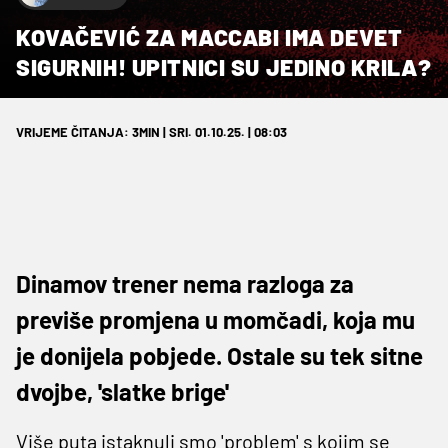
KOVAČEVIĆ ZA MACCABI IMA DEVET
SIGURNIH! UPITNICI SU JEDINO KRILA?
VRIJEME ČITANJA: 3MIN | SRI. 01.10.25. | 08:03
Dinamov trener nema razloga za
previše promjena u momčadi, koja mu
je donijela pobjede. Ostale su tek sitne
dvojbe, 'slatke brige'
Više puta istaknuli smo 'problem' s kojim se