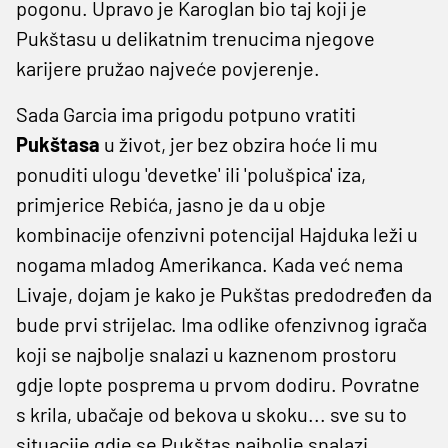
pogonu. Upravo je Karoglan bio taj koji je
Pukštasu u delikatnim trenucima njegove
karijere pružao najveće povjerenje.
Sada Garcia ima prigodu potpuno vratiti
Pukštasa
u život, jer bez obzira hoće li mu
ponuditi ulogu 'devetke' ili 'polušpica' iza,
primjerice Rebića, jasno je da u obje
kombinacije ofenzivni potencijal Hajduka leži u
nogama mladog Amerikanca. Kada već nema
Livaje, dojam je kako je Pukštas predodređen da
bude prvi strijelac. Ima odlike ofenzivnog igrača
koji se najbolje snalazi u kaznenom prostoru
gdje lopte posprema u prvom dodiru. Povratne
s krila, ubačaje od bekova u skoku... sve su to
situacije gdje se Pukštas najbolje snalazi.