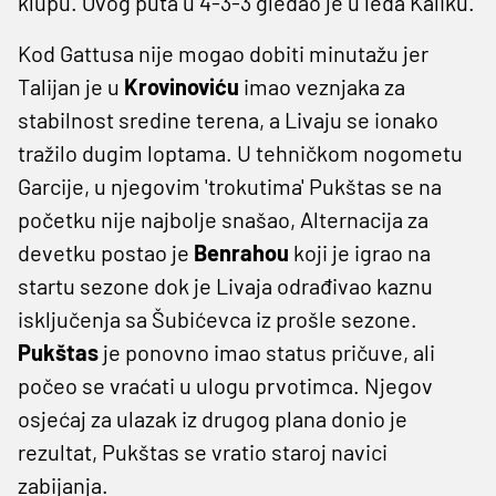
klupu. Ovog puta u 4-3-3 gledao je u leđa Kaliku.
Kod Gattusa nije mogao dobiti minutažu jer
Talijan je u
Krovinoviću
imao veznjaka za
stabilnost sredine terena, a Livaju se ionako
tražilo dugim loptama. U tehničkom nogometu
Garcije, u njegovim 'trokutima' Pukštas se na
početku nije najbolje snašao, Alternacija za
devetku postao je
Benrahou
koji je igrao na
startu sezone dok je Livaja odrađivao kaznu
isključenja sa Šubićevca iz prošle sezone.
Pukštas
je ponovno imao status pričuve, ali
počeo se vraćati u ulogu prvotimca. Njegov
osjećaj za ulazak iz drugog plana donio je
rezultat, Pukštas se vratio staroj navici
zabijanja.