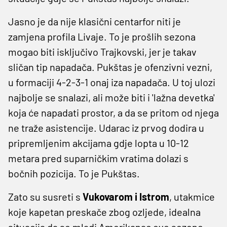
Jasno je da nije klasični centarfor niti je
zamjena profila Livaje. To je prošlih sezona
mogao biti isključivo Trajkovski, jer je takav
sličan tip napadača. Pukštas je ofenzivni vezni,
u formaciji 4-2-3-1 onaj iza napadača. U toj ulozi
najbolje se snalazi, ali može biti i 'lažna devetka'
koja će napadati prostor, a da se pritom od njega
ne traže asistencije. Udarac iz prvog dodira u
pripremljenim akcijama gdje lopta u 10-12
metara pred suparničkim vratima dolazi s
bočnih pozicija. To je Pukštas.
Zato su susreti s
Vukovarom i Istrom
, utakmice
koje kapetan preskače zbog ozljede, idealna
situacija da se mladi Amerikanac ove sezone