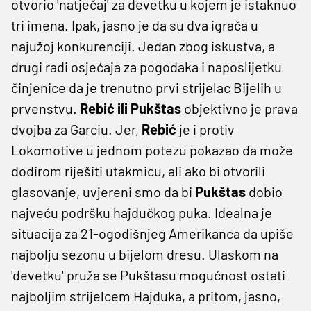
otvorio 'natječaj' za devetku u kojem je istaknuo
tri imena. Ipak, jasno je da su dva igrača u
najužoj konkurenciji. Jedan zbog iskustva, a
drugi radi osjećaja za pogodaka i naposlijetku
činjenice da je trenutno prvi strijelac Bijelih u
prvenstvu.
Rebić ili Pukštas
objektivno je prava
dvojba za Garciu. Jer,
Rebić
je i protiv
Lokomotive u jednom potezu pokazao da može
dodirom riješiti utakmicu, ali ako bi otvorili
glasovanje, uvjereni smo da bi
Pukštas
dobio
najveću podršku hajdučkog puka. Idealna je
situacija za 21-ogodišnjeg Amerikanca da upiše
najbolju sezonu u bijelom dresu. Ulaskom na
'devetku' pruža se Pukštasu mogućnost ostati
najboljim strijelcem Hajduka, a pritom, jasno,