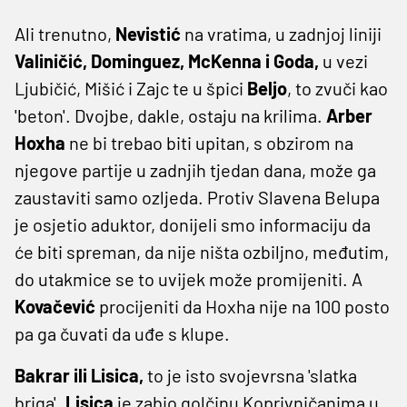
Ali trenutno,
Nevistić
na vratima, u zadnjoj liniji
Valiničić, Dominguez, McKenna i Goda,
u vezi
Ljubičić, Mišić i Zajc te u špici
Beljo
, to zvuči kao
'beton'. Dvojbe, dakle, ostaju na krilima.
Arber
Hoxha
ne bi trebao biti upitan, s obzirom na
njegove partije u zadnjih tjedan dana, može ga
zaustaviti samo ozljeda. Protiv Slavena Belupa
je osjetio aduktor, donijeli smo informaciju da
će biti spreman, da nije ništa ozbiljno, međutim,
do utakmice se to uvijek može promijeniti. A
Kovačević
procijeniti da Hoxha nije na 100 posto
pa ga čuvati da uđe s klupe.
Bakrar ili Lisica,
to je isto svojevrsna 'slatka
briga'.
Lisica
je zabio golčinu Koprivničanima u