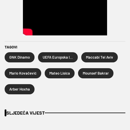
TAGOVI
GNK Dinamo
UEFA Europska liga
Maccabi Tel Aviv
Mario Kovačević
Mateo Lisica
Mounsef Bakrar
Arber Hoxha
SLJEDEĆA VIJEST