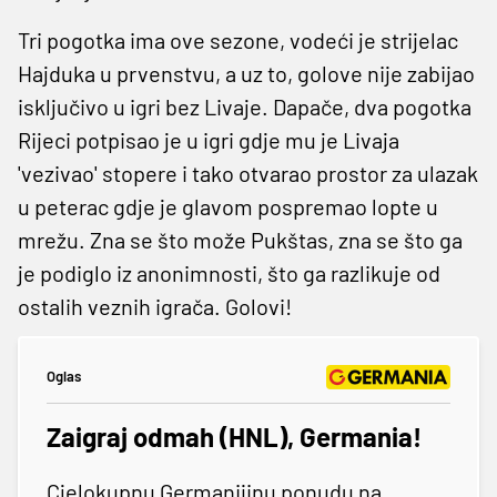
Tri pogotka ima ove sezone, vodeći je strijelac
Hajduka u prvenstvu, a uz to, golove nije zabijao
isključivo u igri bez Livaje. Dapače, dva pogotka
Rijeci potpisao je u igri gdje mu je Livaja
'vezivao' stopere i tako otvarao prostor za ulazak
u peterac gdje je glavom pospremao lopte u
mrežu. Zna se što može Pukštas, zna se što ga
je podiglo iz anonimnosti, što ga razlikuje od
ostalih veznih igrača. Golovi!
Oglas
Zaigraj odmah (HNL), Germania!
Cjelokupnu Germanijinu ponudu na