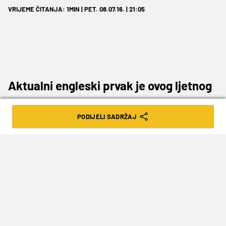
VRIJEME ČITANJA: 1MIN | PET. 08.07.16. | 21:05
Aktualni engleski prvak je ovog ljetnog
prijelaznog roka potrošio gotovo
PODIJELI SADRŽAJ
40.000.000 eura.
Leicester
je danas i službeno predstavio
najveće pojačanje ovog ljeta -
Ahmeda Musu
.
Dojučerašnji napadač
CSKA
iz Moskve i
službeno je preselio na Otok u transferu
vrijednom 19.500.000 eura.