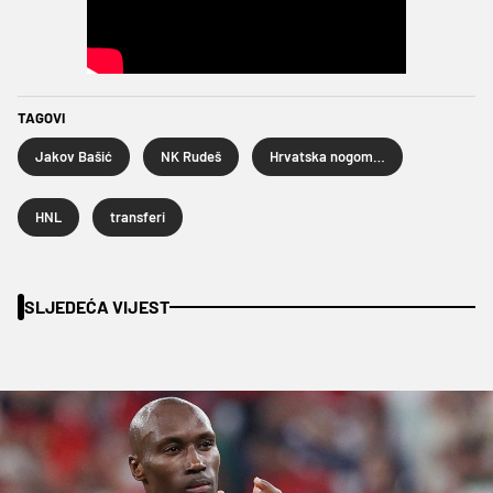
TAGOVI
Jakov Bašić
NK Rudeš
Hrvatska nogometna liga
HNL
transferi
SLJEDEĆA VIJEST