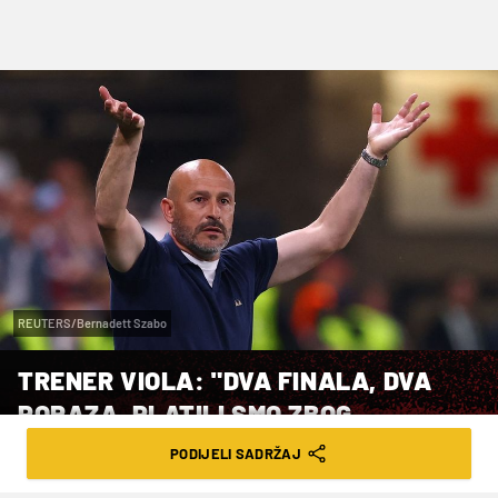
REUTERS/Bernadett Szabo
TRENER VIOLA: "DVA FINALA, DVA
PORAZA, PLATILI SMO ZBOG
SUMNJIVOG JEDANAESTERCA"
PODIJELI SADRŽAJ