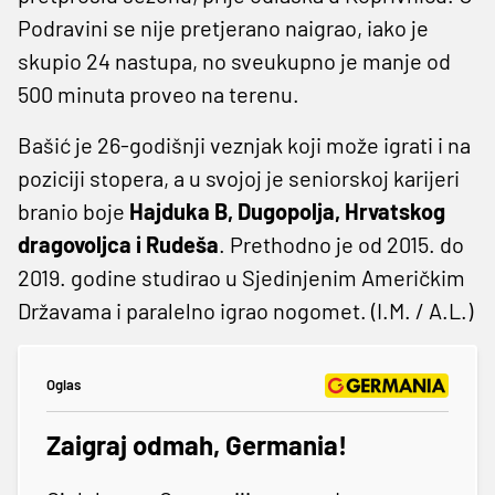
Podravini se nije pretjerano naigrao, iako je
skupio 24 nastupa, no sveukupno je manje od
500 minuta proveo na terenu.
Bašić je 26-godišnji veznjak koji može igrati i na
poziciji stopera, a u svojoj je seniorskoj karijeri
branio boje
Hajduka B, Dugopolja, Hrvatskog
dragovoljca i Rudeša
. Prethodno je od 2015. do
2019. godine studirao u Sjedinjenim Američkim
Državama i paralelno igrao nogomet. (I.M. / A.L.)
Oglas
Zaigraj odmah, Germania!