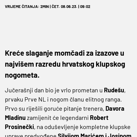
VRIJEME ČITANJA: 2MIN | ČET. 08.06.23. | 09:02
Kreće slaganje momčadi za izazove u
najvišem razredu hrvatskog klupskog
nogometa.
Jučerašnji dan bio je vrlo prometan u
Rudešu
,
prvaku Prve NL i nogom članu elitnog ranga.
Prvo su riješili goruće pitanje trenera,
Davora
Mladinu
zamijenit će legendarni
Robert
Prosinečki
, na oduševljenje kompletne klupske
uprave predvođene
Silvijom Marićem i Josipom