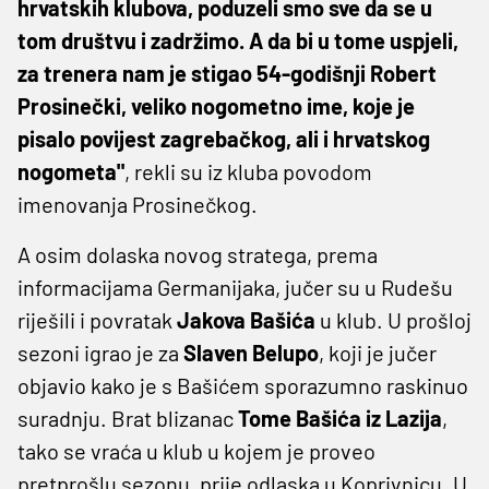
hrvatskih klubova, poduzeli smo sve da se u
tom društvu i zadržimo. A da bi u tome uspjeli,
za trenera nam je stigao 54-godišnji Robert
Prosinečki, veliko nogometno ime, koje je
pisalo povijest zagrebačkog, ali i hrvatskog
nogometa"
, rekli su iz kluba povodom
imenovanja Prosinečkog.
A osim dolaska novog stratega, prema
informacijama Germanijaka, jučer su u Rudešu
riješili i povratak
Jakova Bašića
u klub. U prošloj
sezoni igrao je za
Slaven Belupo
, koji je jučer
objavio kako je s Bašićem sporazumno raskinuo
suradnju. Brat blizanac
Tome Bašića iz Lazija
,
tako se vraća u klub u kojem je proveo
pretprošlu sezonu, prije odlaska u Koprivnicu. U