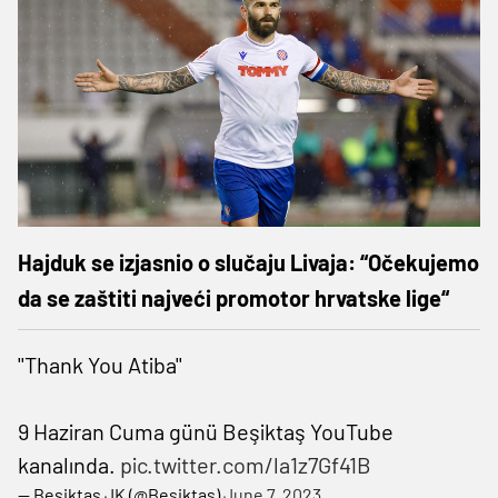
Hajduk se izjasnio o slučaju Livaja: “Očekujemo
da se zaštiti najveći promotor hrvatske lige“
''Thank You Atiba''
9 Haziran Cuma günü Beşiktaş YouTube
kanalında.
pic.twitter.com/la1z7Gf41B
— Beşiktaş JK (@Besiktas)
June 7, 2023