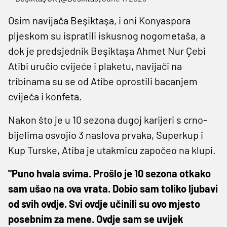
Osim navijača Beşiktaşa, i oni Konyaspora
pljeskom su ispratili iskusnog nogometaša, a
dok je predsjednik Beşiktaşa Ahmet Nur Çebi
Atibi uručio cvijeće i plaketu, navijači na
tribinama su se od Atibe oprostili bacanjem
cvijeća i konfeta.
Nakon što je u 10 sezona dugoj karijeri s crno-
bijelima osvojio 3 naslova prvaka, Superkup i
Kup Turske, Atiba je utakmicu započeo na klupi.
"Puno hvala svima. Prošlo je 10 sezona otkako
sam ušao na ova vrata. Dobio sam toliko ljubavi
od svih ovdje. Svi ovdje učinili su ovo mjesto
posebnim za mene. Ovdje sam se uvijek