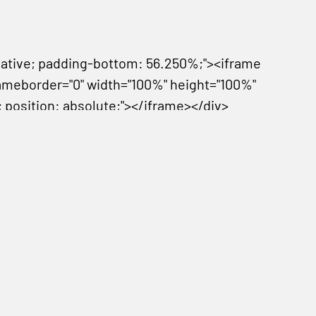
relative; padding-bottom: 56.250%;"><iframe
ameborder="0" width="100%" height="100%"
; position: absolute;"></iframe></div>
 kada je u još jednoj pripremnoj utakmici
je Redsa. Asistirao mu je
Coutinho
koji se
kciju za izjednačenje i gol Salaha glavom
relative; padding-bottom: 56.250%;"><iframe
ameborder="0" width="100%" height="100%"
; position: absolute;"></iframe></div>
uti kada je brazilska veza u Liverpoolu