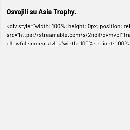
Osvojili su Asia Trophy.
<div style="width: 100%; height: 0px; position: 
src="https://streamable.com/s/2ndil/dvmvol" fr
allowfullscreen style="width: 100%; height: 100%
Ipak, do izjednačenja se čekalo samo osam minuta
zabio
Mohamed Salah
, najveće ovoljetno pojačan
kasnije pokazao kao čovjeka odluke. Fantastičnu a
pogledajte u videu.
<div style="width: 100%; height: 0px; position: 
src="https://streamable.com/s/6ey72/whngcf" fr
allowfullscreen style="width: 100%; height: 100%
Odlučujući trenutak utakmice dogodio se u 44. min