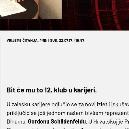
VRIJEME ČITANJA: 1MIN | SUB. 22.07.17. | 16:57
Bit će mu to 12. klub u karijeri.
U zalasku karijere odlučio se za novi izlet i iskuša
priključio se još jednom našem bivšem reprezent
Dinama,
Gordonu Schildenfeldu.
U Hrvatskoj je Pr