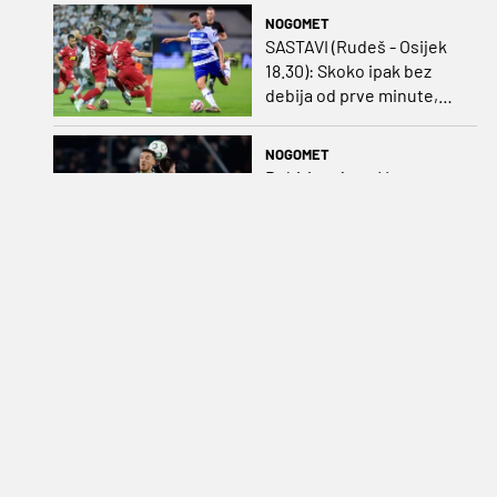
NOGOMET
SASTAVI (Rudeš - Osijek
18.30): Skoko ipak bez
debija od prve minute,
gosti promijenili
napadača u odnosu na
NOGOMET
prvo kolo
Debitirao je za Vatrene
pod Olićem, osvojio
duplu krunu u
Rumunjskoj pa preselio
na Cipar
NOGOMET
Preminuo Jorge Messi,
otac argentinskog
čarobnjaka Lionela
NOGOMET
Garcia: "Sviđa mi se kako
igra Istra, a mi ne žalimo
za Krovinovićem i