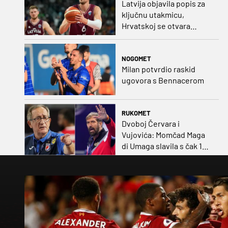
Latvija objavila popis za
ključnu utakmicu,
Hrvatskoj se otvara
velika prilika
NOGOMET
Milan potvrdio raskid
ugovora s Bennacerom
RUKOMET
Dvoboj Červara i
Vujovića: Momčad Maga
di Umaga slavila s čak 12
golova razlike