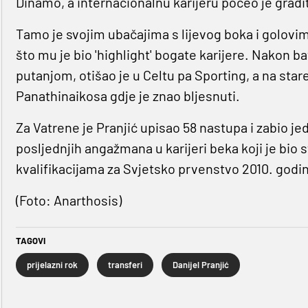
Dinamo, a internacionalnu karijeru počeo je grad
Tamo je svojim ubačajima s lijevog boka i golovima
što mu je bio 'highlight' bogate karijere. Nakon b
putanjom, otišao je u Celtu pa Sporting, a na sta
Panathinaikosa gdje je znao bljesnuti.
Za Vatrene je Pranjić upisao 58 nastupa i zabio j
posljednjih angažmana u karijeri beka koji je bio 
kvalifikacijama za Svjetsko prvenstvo 2010. godi
(Foto: Anarthosis)
TAGOVI
prijelazni rok
transferi
Danijel Pranjić