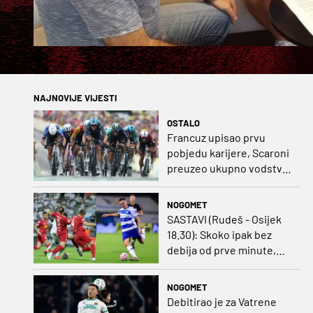
NAJNOVIJE VIJESTI
OSTALO
Francuz upisao prvu
pobjedu karijere, Scaroni
preuzeo ukupno vodstvo
u Poljskoj
NOGOMET
SASTAVI (Rudeš - Osijek
18.30): Skoko ipak bez
debija od prve minute,
gosti promijenili
napadača u odnosu na
NOGOMET
prvo kolo
Debitirao je za Vatrene