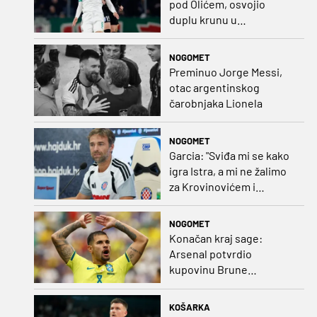
pod Olićem, osvojio
duplu krunu u
Rumunjskoj pa preselio
na Cipar
NOGOMET
Preminuo Jorge Messi,
otac argentinskog
čarobnjaka Lionela
NOGOMET
Garcia: "Sviđa mi se kako
igra Istra, a mi ne žalimo
za Krovinovićem i
Guillamonom. Selahi?
Nismo u kontaktu"
NOGOMET
Konačan kraj sage:
Arsenal potvrdio
kupovinu Brune
Guimaraesa
KOŠARKA