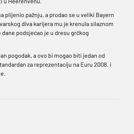
iti u Heerenvenu.
 plijenio pažnju, a prodao se u veliki Bayern
avarskog diva karijera mu je krenula silaznom
re dane podsjećao je u dresu grčkog
edan pogodak, a ovo bi mogao biti jedan od
standardan za reprezentaciju na Euru 2008. i
ne.