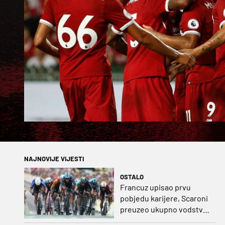
NAJNOVIJE VIJESTI
OSTALO
Francuz upisao prvu
pobjedu karijere, Scaroni
preuzeo ukupno vodstvo
u Poljskoj