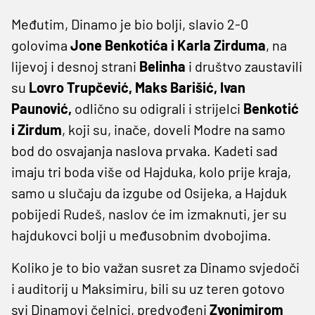
Međutim, Dinamo je bio bolji, slavio 2-0
golovima
Jone Benkotića i Karla Zirduma
, na
lijevoj i desnoj strani
Belinha
i društvo zaustavili
su
Lovro Trupčević, Maks Barišić, Ivan
Paunović,
odlično su odigrali i strijelci
Benkotić
i Zirdum
, koji su, inače, doveli Modre na samo
bod do osvajanja naslova prvaka. Kadeti sad
imaju tri boda više od Hajduka, kolo prije kraja,
samo u slučaju da izgube od Osijeka, a Hajduk
pobijedi Rudeš, naslov će im izmaknuti, jer su
hajdukovci bolji u međusobnim dvobojima.
Koliko je to bio važan susret za Dinamo svjedoči
i auditorij u Maksimiru, bili su uz teren gotovo
svi Dinamovi čelnici, predvođeni
Zvonimirom