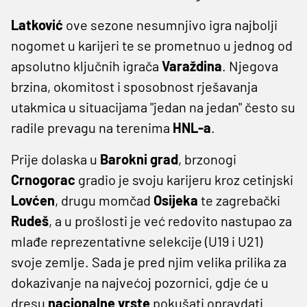
Latković
ove sezone nesumnjivo igra najbolji
nogomet u karijeri te se prometnuo u jednog od
apsolutno ključnih igrača
Varaždina
. Njegova
brzina, okomitost i sposobnost rješavanja
utakmica u situacijama "jedan na jedan" često su
radile prevagu na terenima
HNL-a
.
Prije dolaska u
Barokni grad
, brzonogi
Crnogorac
gradio je svoju karijeru kroz cetinjski
Lovćen
, drugu momčad
Osijeka
te zagrebački
Rudeš
, a u prošlosti je već redovito nastupao za
mlađe reprezentativne selekcije (U19 i U21)
svoje zemlje. Sada je pred njim velika prilika za
dokazivanje na najvećoj pozornici, gdje će u
dresu
nacionalne vrste
pokušati opravdati