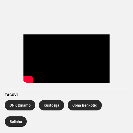
TAGOVI
GNK Dinamo
Kustošija
Jona Benkotić
Belinho