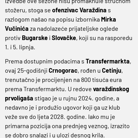
izvedbe ove sezone nisu promaknule stručnom
stožeru, stoga se
ofenzivac Varaždina
s
razlogom našao na popisu izbornika
Mirka
Vučinića
za nadolazeće prijateljske oglede
protiv
Bugarske
i
Slovačke
, koji su na rasporedu
1. i 5. lipnja.
Prema dostupnim podacima s
Transfermarkta
,
ovaj 25-godišnji
Crnogorac
, rođen u
Cetinju
,
trenutačno je procijenjen na 800 tisuća eura
prema Transfermarktu. U redove
varaždinskog
prvoligaša
stigao je u rujnu 2024. godine, a
nedavno je i produžio ugovor koji ga uz klub
veže sve do ljeta 2028. godine. Iako mu je
primarna pozicija ona prednjeg veznog, izrazito
se dobro snalazi i u ulozi desnog krila.