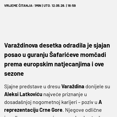
VRIJEME ČITANJA: 1MIN | UTO. 12.05.26. | 16:59
Varaždinova desetka odradila je sjajan
posao u guranju Šafarićeve momčadi
prema europskim natjecanjima i ove
sezone
Sjajne predstave u dresu
Varaždina
donijele su
Aleksi Latkoviću
najveće priznanje u
dosadašnjoj nogometnoj karijeri – poziv u
A
reprezentaciju Crne Gore
. Njegove odlične