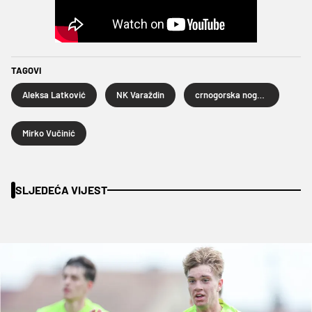
TAGOVI
Aleksa Latković
NK Varaždin
crnogorska nogometna reprezentacija
Mirko Vučinić
SLJEDEĆA VIJEST