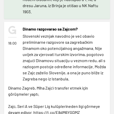
dresu Jaruna, iz Brinja je otišao u NK Naftu
1903.
Dinamo razgovarao sa Zajcom?
Slovenski veznjak navodno je već obavio
preliminarne razgovore sa zagrebačkim
18:00
Dinamom oko potencijalnog angažmana. Nije
uvijek za vjerovati turskim izvorima, pogotovo
znajući Dinamovu situaciju u veznom redu, ali s
razlogom postoje određene informacije. Možda
se Zajc zaželio Slovenije, a ona je puno bliže iz
Zagreba nego iz Istanbula.
Dinamo Zagreb, Miha Zajc'ı transfer etmek için
görüşmeler yaptı.
Zajc, Seri A ve Süper Lig kulüplerineden ilgi görmeye
devam ediyor.
https://t.co/E8dM6YGDMZ