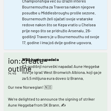
Championshipa već su izrazili interes
Bournemoutha za Traversa nakon njegove
posudbe u Middlesbroughu prošle sezone.
Bournemouth želi ojačati svoje vratarske
redove nakon što se Kepa vratio u Chelsea
prije nego što se pridružio Arsenalu. 26-
godišnji Travers je u Bournemouthu od svoje
17. godine i ima još dvije godine ugovora.
ion:create-
WBA kupio napadača
outline
23-godišnji norveški napadač Aune Heggebø
novi je igrač West Bromwich Albiona, koji ga je
14:45
za 5.5 milijuna eura doveo iz Branna.
Our new Norwegian! 🇳🇴
We're delighted to announce the signing of striker
Aune Heggebø from SK Brann. ✍️