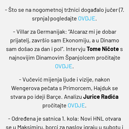
- Što se na nogometnoj tržnici događalo jučer (7.
srpnja) pogledajte
OVDJE
.
- Villar za Germanijak: “Alcaraz mi je dobar
prijatelj, završio sam Ekonomiju, a u Dinamo
sam došao za dan i pol“. Intervju
Tome Ničote
s
najnovijim Dinamovim Španjolcem pročitajte
OVDJE
.
- Vučević mijenja ljude i vizije, nakon
Wengerova pečata s Primorcem, Hajduk se
stvara po ideji Barçe. Analizu
Jurice Radića
pročitajte
OVDJE
.
- Određena je satnica 1. kola: Novi HNL otvara
se u Maksimiru, borci za naslov igraju u subotu i