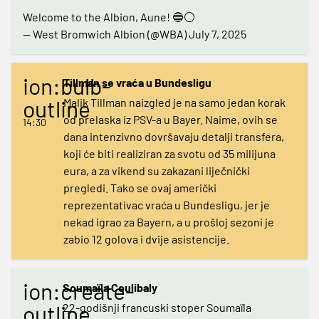
Welcome to the Albion, Aune! 🔵⚪️
— West Bromwich Albion (@WBA)
July 7, 2025
ion:bulb-
Tillman se vraća u Bundesligu
outline
Malik Tillman naizgled je na samo jedan korak
od prelaska iz PSV-a u Bayer. Naime, ovih se
14:30
dana intenzivno dovršavaju detalji transfera,
koji će biti realiziran za svotu od 35 milijuna
eura, a za vikend su zakazani liječnički
pregledi. Tako se ovaj američki
reprezentativac vraća u Bundesligu, jer je
nekad igrao za Bayern, a u prošloj sezoni je
zabio 12 golova i dvije asistencije.
ion:create-
Soumaïla Coulibaly
outline
22-godišnji francuski stoper Soumaïla