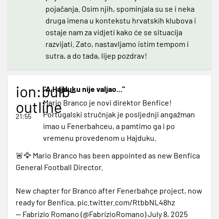
pojačanja. Osim njih, spominjala su se i neka
druga imena u kontekstu hrvatskih klubova i
ostaje nam za vidjeti kako će se situacija
razvijati. Zato, nastavljamo istim tempom i
sutra, a do tada, lijep pozdrav!
ion:bulb-
"A Hajduku nije valjao..."
outline
Mario Branco je novi direktor Benfice!
Portugalski stručnjak je posljednji angažman
21:55
imao u Fenerbahceu, a pamtimo ga i po
vremenu provedenom u Hajduku.
🚨🦅 Mario Branco has been appointed as new Benfica
General Football Director.
New chapter for Branco after Fenerbahçe project, now
ready for Benfica.
pic.twitter.com/RtbbNL48hz
— Fabrizio Romano (@FabrizioRomano)
July 8, 2025