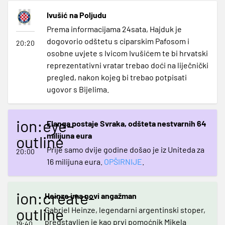
Ivušić na Poljudu
Prema informacijama 24sata, Hajduk je
dogovorio odštetu s ciparskim Pafosom i
20:20
osobne uvjete s Ivicom Ivušićem te bi hrvatski
reprezentativni vratar trebao doći na liječnički
pregled, nakon kojeg bi trebao potpisati
ugovor s Bijelima.
ion:eye-
Elanga postaje Svraka, odšteta nestvarnih 64
milijuna eura
outline
Prije samo dvije godine došao je iz Uniteda za
20:00
16 milijuna eura.
OPŠIRNIJE
.
ion:create-
Heinze ima novi angažman
outline
Gabriel Heinze, legendarni argentinski stoper,
predstavljen je kao prvi pomoćnik Mikela
19:40