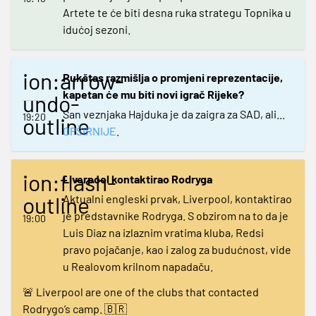
Artete te će biti desna ruka strategu Topnika u
idućoj sezoni.
ion:arrow-
Pukštas razmišlja o promjeni reprezentacije,
kapetan će mu biti novi igrač Rijeke?
undo-
San veznjaka Hajduka je da zaigra za SAD, ali...
19:20
outline
OPŠIRNIJE
.
ion:flash-
Liverpool kontaktirao Rodryga
outline
Aktualni engleski prvak, Liverpool, kontaktirao
je predstavnike Rodryga. S obzirom na to da je
19:00
Luis Diaz na izlaznim vratima kluba, Redsi
pravo pojačanje, kao i zalog za budućnost, vide
u Realovom krilnom napadaču.
🚨 Liverpool are one of the clubs that contacted
Rodrygo’s camp. 🇧🇷