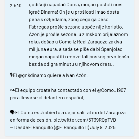
godišnji napadač Coma, mogao postati novi
20:40
igrač Dinama! On je u prošlosti imao dosta
peha s ozljedama, zbog čega ga Cesc
Fabregas prošle sezone uopće nije koristio.
Azon je prošle sezone, u zimskom prijelaznom
roku, došao u Como iz Real Zaragoze za dva
milijuna eura, a sada se piše da bi Španjolac
mogao napustiti redove talijanskog prvoligaša
bez da odigra minutu u njihovom dresu.
🎙️El
@gnkdinamo
quiere a Iván Azón.
👀El equipo croata ha contactado con el
@Como_1907
para llevarse al delantero español.
🗣️El Como está abierto a dejar salir al ex del Zaragoza
en forma de cesión.
pic.twitter.com/5T39RQpTVD
— DesdeElBanquillo (@ElBanquillo11)
July 8, 2025