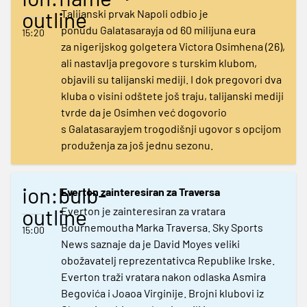
outline
Talijanski prvak Napoli odbio je
ponudu Galatasarayja od 60 milijuna eura
15:20
za nigerijskog golgetera Victora Osimhena (26),
ali nastavlja pregovore s turskim klubom,
objavili su talijanski mediji. I dok pregovori dva
kluba o visini odštete još traju, talijanski mediji
tvrde da je Osimhen već dogovorio
s Galatasarayjem trogodišnji ugovor s opcijom
produženja za još jednu sezonu.
ion:bulb-
Everton zainteresiran za Traversa
outline
Everton je zainteresiran za vratara
Bournemoutha Marka Traversa. Sky Sports
15:00
News saznaje da je David Moyes veliki
obožavatelj reprezentativca Republike Irske.
Everton traži vratara nakon odlaska Asmira
Begovića i Joaoa Virginije. Brojni klubovi iz