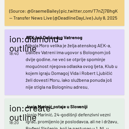
(Source:
@GraemeBailey
)
pic.twitter.com/T7nZj7BhgK
— Transfer News Live (@DeadlineDayLive)
July 8, 2025
ion:diamond-
AEK želi Dalićevog Vatrenog
outline
Nikola Moro velika je želja atenskog AEK-a.
Dalićev Vatreni ima ugovor s Bolognom još
18:40
dvije godine, ne već se otprije spominje
mogućnost njegova odlaska ovog ljeta. Klub u
kojem igraju Domagoj Vida i Robert Ljubičić
želi dovesti Moru, iako službena ponuda još
nije stigla na Bologninu adresu.
ion:create-
Josip Marinić ostaje u Sloveniji
outline
Josip Marinić, 24-godišnji defenzivni vezni
igrač, promijenio je poslodavca, ali ne i državu.
18:20
Rođeni Sisčanin, koji je nastupao u 1. NL u