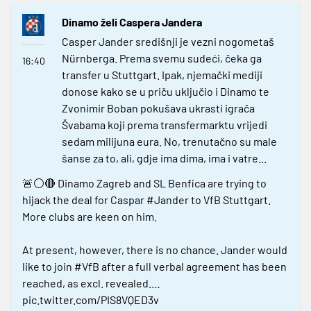
Dinamo želi Caspera Jandera
Casper Jander središnji je vezni nogometaš
Nürnberga. Prema svemu sudeći, čeka ga
16:40
transfer u Stuttgart. Ipak, njemački mediji
donose kako se u priču uključio i Dinamo te
Zvonimir Boban pokušava ukrasti igrača
Švabama koji prema transfermarktu vrijedi
sedam milijuna eura. No, trenutačno su male
šanse za to, ali, gdje ima dima, ima i vatre...
🚨⚪️🔴 Dinamo Zagreb and SL Benfica are trying to
hijack the deal for Caspar
#Jander
to VfB Stuttgart.
More clubs are keen on him.
At present, however, there is no chance. Jander would
like to join
#VfB
after a full verbal agreement has been
reached, as excl. revealed.…
pic.twitter.com/PIS8VQED3v