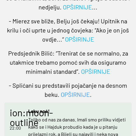
nedjelju.
OPŠIRNIJE
...
- Mierez sve bliže, Belju još čekaju! Upitnik na
krilu i oči uprte u jednog čovjeka: “Ako je on još
ovdje...“
OPŠIRINJE
Predsjednik Bilić: “Trenirat će se normalno, za
utakmice trebamo pomoć svih da osiguramo
minimalni standard”.
OPŠIRNIJE
- Splićani su predstavili pojačanje na desnom
beku.
OPŠIRNIJE
.
ion:moon-
Laku noć!
outline
Toliko od nas za danas. Imali smo priliku vidjeti
kako se i Hajduk probudio kada je u pitanju
22:00
prijelazni rok, a Bijeli su najavili i neka nova