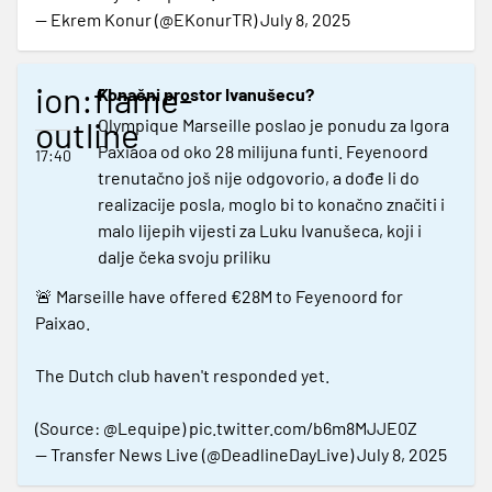
— Ekrem Konur (@EKonurTR)
July 8, 2025
ion:flame-
Konačni prostor Ivanušecu?
outline
Olympique Marseille poslao je ponudu za Igora
Paxiaoa od oko 28 milijuna funti. Feyenoord
17:40
trenutačno još nije odgovorio, a dođe li do
realizacije posla, moglo bi to konačno značiti i
malo lijepih vijesti za Luku Ivanušeca, koji i
dalje čeka svoju priliku
🚨 Marseille have offered €28M to Feyenoord for
Paixao.
The Dutch club haven't responded yet.
(Source:
@Lequipe
)
pic.twitter.com/b6m8MJJE0Z
— Transfer News Live (@DeadlineDayLive)
July 8, 2025