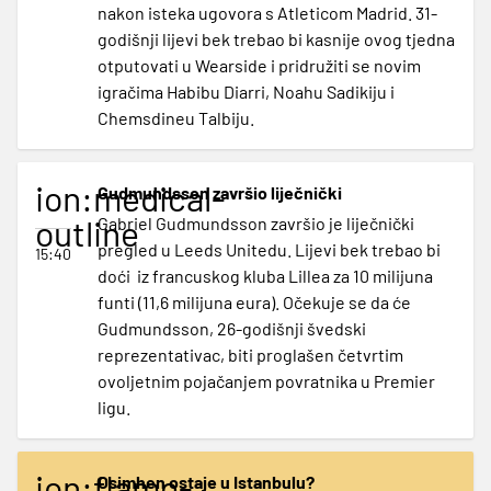
nakon isteka ugovora s Atleticom Madrid. 31-
godišnji lijevi bek trebao bi kasnije ovog tjedna
otputovati u Wearside i pridružiti se novim
igračima Habibu Diarri, Noahu Sadikiju i
Chemsdineu Talbiju.
ion:medical-
Gudmundsson završio liječnički
outline
Gabriel Gudmundsson završio je liječnički
pregled u Leeds Unitedu. Lijevi bek trebao bi
15:40
doći iz francuskog kluba Lillea za 10 milijuna
funti (11,6 milijuna eura). Očekuje se da će
Gudmundsson, 26-godišnji švedski
reprezentativac, biti proglašen četvrtim
ovoljetnim pojačanjem povratnika u Premier
ligu.
ion:flame-
Osimhen ostaje u Istanbulu?