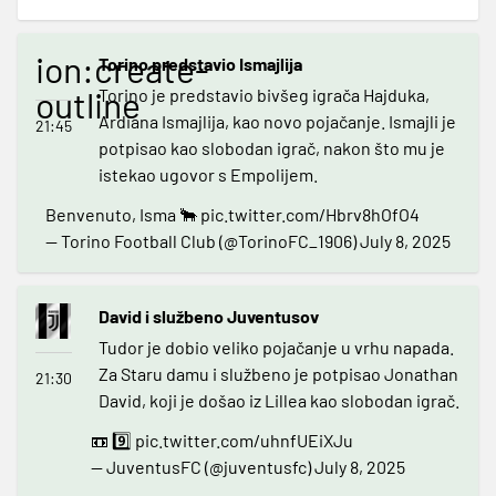
ion:create-
Torino predstavio Ismajlija
outline
Torino je predstavio bivšeg igrača Hajduka,
Ardiana Ismajlija, kao novo pojačanje. Ismajli je
21:45
potpisao kao slobodan igrač, nakon što mu je
istekao ugovor s Empolijem.
Benvenuto, Isma 🐂
pic.twitter.com/Hbrv8hOfO4
— Torino Football Club (@TorinoFC_1906)
July 8, 2025
David i službeno Juventusov
Tudor je dobio veliko pojačanje u vrhu napada.
Za Staru damu i službeno je potpisao Jonathan
21:30
David, koji je došao iz Lillea kao slobodan igrač.
📼 9️⃣
pic.twitter.com/uhnfUEiXJu
— JuventusFC (@juventusfc)
July 8, 2025