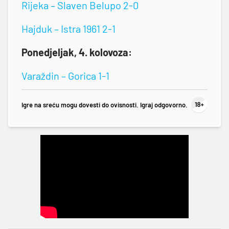
Rijeka – Slaven Belupo 2-0
Hajduk – Istra 1961 2-1
Ponedjeljak, 4. kolovoza:
Varaždin – Gorica 1-1
Igre na sreću mogu dovesti do ovisnosti. Igraj odgovorno.