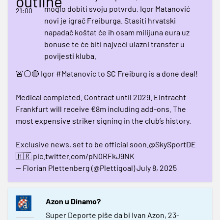
outline
moglo dobiti svoju potvrdu. Igor Matanović
21:00
novi je igrač Freiburga. Stasiti hrvatski
napadač koštat će ih osam milijuna eura uz
bonuse te će biti najveći ulazni transfer u
povijesti kluba.
🚨⚪️🔴 Igor
#Matanovic
to SC Freiburg is a done deal!
Medical completed. Contract until 2029. Eintracht
Frankfurt will receive €8m including add-ons. The
most expensive striker signing in the club’s history.
Exclusive news, set to be official soon.
@SkySportDE
🇭🇷
pic.twitter.com/pN0RFkJ9NK
— Florian Plettenberg (@Plettigoal)
July 8, 2025
Azon u Dinamo?
Super Deporte piše da bi Ivan Azon, 23-