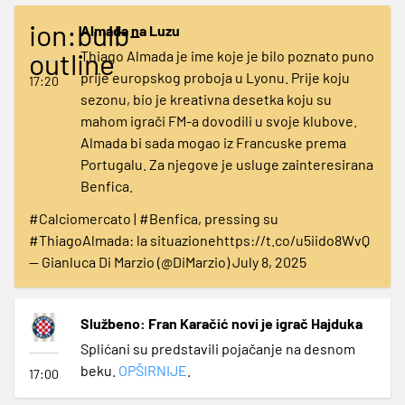
ion:bulb-
Almada na Luzu
outline
Thiago Almada je ime koje je bilo poznato puno
prije europskog proboja u Lyonu. Prije koju
17:20
sezonu, bio je kreativna desetka koju su
mahom igrači FM-a dovodili u svoje klubove.
Almada bi sada mogao iz Francuske prema
Portugalu. Za njegove je usluge zainteresirana
Benfica.
#Calciomercato
|
#Benfica
, pressing su
#ThiagoAlmada
: la situazione
https://t.co/u5iido8WvQ
— Gianluca Di Marzio (@DiMarzio)
July 8, 2025
Službeno: Fran Karačić novi je igrač Hajduka
Splićani su predstavili pojačanje na desnom
beku.
OPŠIRNIJE
.
17:00