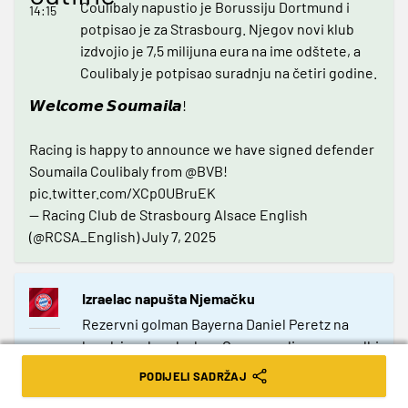
Coulibaly napustio je Borussiju Dortmund i
14:15
potpisao je za Strasbourg. Njegov novi klub
izdvojio je 7,5 milijuna eura na ime odštete, a
Coulibaly je potpisao suradnju na četiri godine.
𝙒𝙚𝙡𝙘𝙤𝙢𝙚 𝙎𝙤𝙪𝙢𝙖𝙞𝙡𝙖!
Racing is happy to announce we have signed defender
Soumaila Coulibaly from
@BVB
!
pic.twitter.com/XCp0UBruEK
— Racing Club de Strasbourg Alsace English
(@RCSA_English)
July 7, 2025
Izraelac napušta Njemačku
Rezervni golman Bayerna Daniel Peretz na
korak je od prelaska u Genou, radi se o posudbi
14:00
s pravom otkupa. Izraelac je za dvije godine u
PODIJELI SADRŽAJ
Bayernu branio na samo sedam utakmiva u