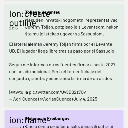
ion:create-
Toljan u Levanteu
outline
Nesuđeni hrvatski nogometni reprezentativac,
Jeremy Toljan, potpisao je s Levanteom, nakon
21:15
što mu je istekao ugovor sa Sassuolom.
El lateral alemán Jeremy Toljan firma por el Levante
UD. El jugador llega libre tras su paso por el Sassuolo.
Según me informan otras fuentes firmaría hasta 2027
con un año adicional. Sería el tercer fichaje del
conjunto granota, y esperando la firma de otros dos.
ℹ️
@twtulia
pic.twitter.com/Uv8DQ2z7Gv
— Adri Cuenca (@AdrianCuenca)
July 4, 2025
ion:flame-
Matanović Freiburgov
Ono o čemu se jučer pisalo, danas ili sutra bi