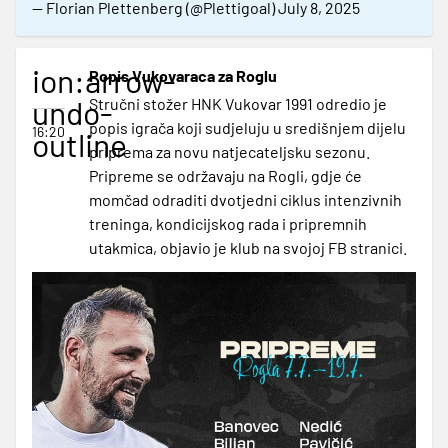
— Florian Plettenberg (@Plettigoal)
July 8, 2025
ion:arrow-
Popis Vukovaraca za Roglu
undo-
Stručni stožer HNK Vukovar 1991 odredio je
popis igrača koji sudjeluju u središnjem dijelu
16:20
outline
priprema za novu natjecateljsku sezonu.
Pripreme se održavaju na Rogli, gdje će
momčad odraditi dvotjedni ciklus intenzivnih
treninga, kondicijskog rada i pripremnih
utakmica, objavio je klub na svojoj FB stranici.