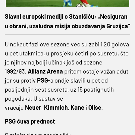
Slavni europski mediji o Stanišiću: „Nesiguran
u obrani, uzaludna misija obuzdavanja Gruzijca”
U nokaut fazi ove sezone već su zabili 20 golova
u pet utakmica, u prosjeku četiri po susretu, što
je njihov najbolji učinak još od sezone
1992/93.
Allianz Arena
pritom ostaje važan adut
jer su protiv
PSG-
a ondje slavili u pet od
posljednjih šest susreta, uz 15 postignutih
pogodaka. U sastav se
vraćaju
Neuer
,
Kimmich
,
Kane
i
Olise
.
PSG čuva prednost
S minimalnom prednošću