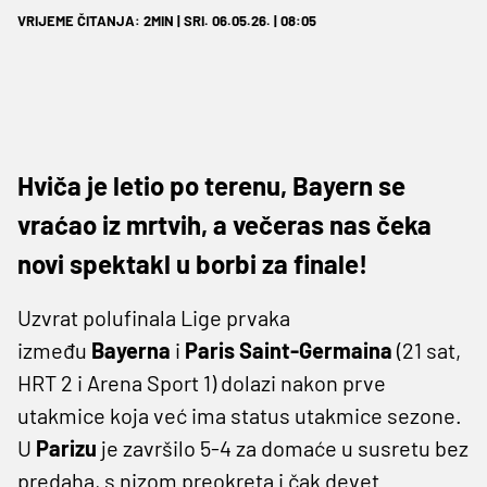
VRIJEME ČITANJA: 2MIN | SRI. 06.05.26. | 08:05
Hviča je letio po terenu, Bayern se
vraćao iz mrtvih, a večeras nas čeka
novi spektakl u borbi za finale!
Uzvrat polufinala Lige prvaka
između
Bayerna
i
Paris Saint-Germaina
(21 sat,
HRT 2 i Arena Sport 1) dolazi nakon prve
utakmice koja već ima status utakmice sezone.
U
Parizu
je završilo 5-4 za domaće u susretu bez
predaha, s nizom preokreta i čak devet