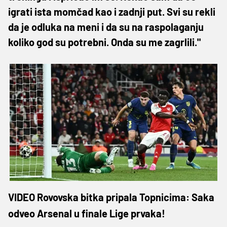
igrati ista momčad kao i zadnji put. Svi su rekli
da je odluka na meni i da su na raspolaganju
koliko god su potrebni. Onda su me zagrlili."
VIDEO Rovovska bitka pripala Topnicima: Saka
odveo Arsenal u finale Lige prvaka!