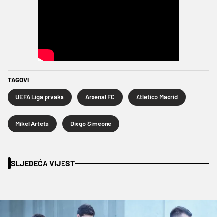
TAGOVI
UEFA Liga prvaka
Arsenal FC
Atletico Madrid
Mikel Arteta
Diego Simeone
SLJEDEĆA VIJEST