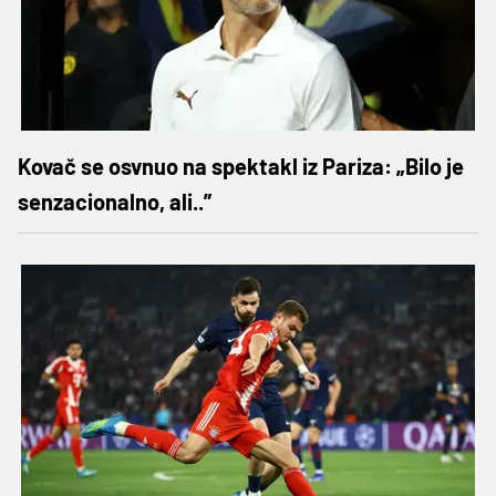
Kovač se osvnuo na spektakl iz Pariza: „Bilo je
senzacionalno, ali..”