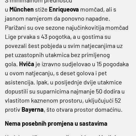
u
München
stiže
Enriqueova
momčad, ali s
jasnom namjerom da ponovno napadne.
Parižani su ove sezone najučinkovitija momčad
Lige prvaka s 43 pogotka, a u gostima su
povezali šest pobjeda u svim natjecanjima uz
pet uzastopnih utakmica bez primljenog
gola.
Hviča
je izravno sudjelovao u 15 pogodaka
u ovom natjecanju, s deset golova i pet
asistencija. Ipak, u posljednje dvije utakmice
dopustili su suparnicima najmanje 50 dodira u
vlastitom kaznenom prostoru, uključujući 52
protiv
Bayerna
, što otvara prostor domaćinu.
Nema posebnih promjena u sastavima