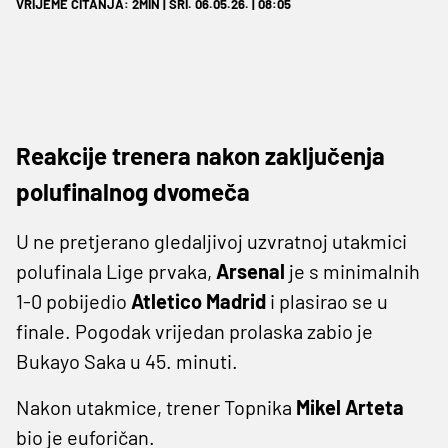
VRIJEME ČITANJA: 2MIN | SRI. 06.05.26. | 08:05
Reakcije trenera nakon zaključenja
polufinalnog dvomeča
U ne pretjerano gledaljivoj uzvratnoj utakmici
polufinala Lige prvaka,
Arsenal
je s minimalnih
1-0 pobijedio
Atletico Madrid
i plasirao se u
finale. Pogodak vrijedan prolaska zabio je
Bukayo Saka u 45. minuti.
Nakon utakmice, trener Topnika
Mikel Arteta
bio je euforičan.