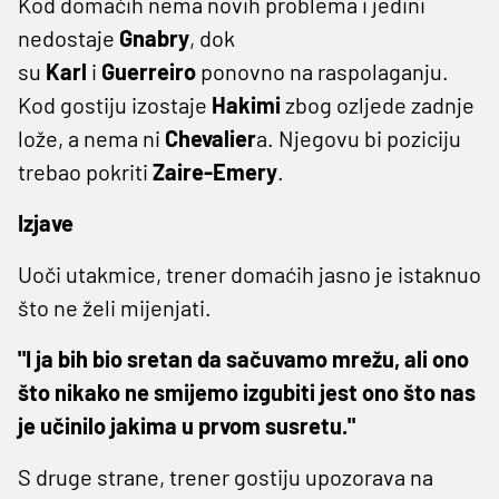
Kod domaćih nema novih problema i jedini
nedostaje
Gnabry
, dok
su
Karl
i
Guerreiro
ponovno na raspolaganju.
Kod gostiju izostaje
Hakimi
zbog ozljede zadnje
lože, a nema ni
Chevalier
a. Njegovu bi poziciju
trebao pokriti
Zaire-Emery
.
Izjave
Uoči utakmice, trener domaćih jasno je istaknuo
što ne želi mijenjati.
"I ja bih bio sretan da sačuvamo mrežu, ali ono
što nikako ne smijemo izgubiti jest ono što nas
je učinilo jakima u prvom susretu."
S druge strane, trener gostiju upozorava na