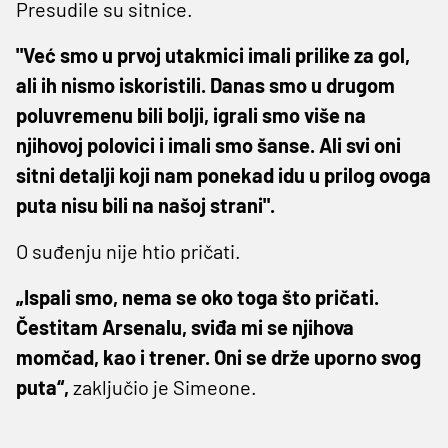
Presudile su sitnice.
"Već smo u prvoj utakmici imali prilike za gol,
ali ih nismo iskoristili. Danas smo u drugom
poluvremenu bili bolji, igrali smo više na
njihovoj polovici i imali smo šanse. Ali svi oni
sitni detalji koji nam ponekad idu u prilog ovoga
puta nisu bili na našoj strani".
O suđenju nije htio pričati.
„Ispali smo, nema se oko toga što pričati.
Čestitam Arsenalu, sviđa mi se njihova
momčad, kao i trener. Oni se drže uporno svog
puta“,
zaključio je Simeone.