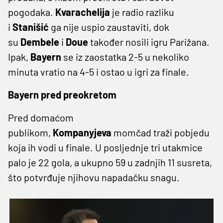
pogodaka.
Kvarachelija
je radio razliku
i
Stanišić
ga nije uspio zaustaviti, dok
su
Dembele
i
Doue
također nosili igru Parižana.
Ipak,
Bayern
se iz zaostatka 2-5 u nekoliko
minuta vratio na 4-5 i ostao u igri za finale.
Bayern pred preokretom
Pred domaćom
publikom,
Kompanyjeva
momčad traži pobjedu
koja ih vodi u finale. U posljednje tri utakmice
palo je 22 gola, a ukupno 59 u zadnjih 11 susreta,
što potvrđuje njihovu napadačku snagu.