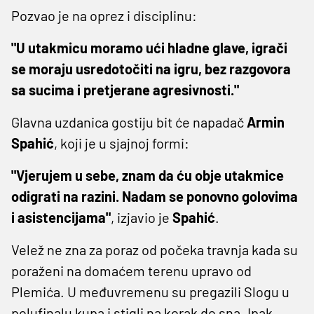
Pozvao je na oprez i disciplinu:
"U utakmicu moramo ući hladne glave, igrači
se moraju usredotočiti na igru, bez razgovora
sa sucima i pretjerane agresivnosti."
Glavna uzdanica gostiju bit će napadač
Armin
Spahić
, koji je u sjajnoj formi:
"Vjerujem u sebe, znam da ću obje utakmice
odigrati na razini. Nadam se ponovno golovima
i asistencijama"
, izjavio je
Spahić
.
Velež ne zna za poraz od počeka travnja kada su
poraženi na domaćem terenu upravo od
Plemića. U međuvremenu su pregazili Slogu u
polufinalu kupa i stigli na korak do sna. Ipak,