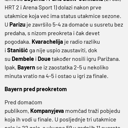
HRT 2 i Arena Sport 1) dolazi nakon prve
utakmice koja već ima status utakmice sezone.
U
Parizu
je završilo 5-4 za domaće u susretu bez
predaha, s nizom preokreta i čak devet
pogodaka.
Kvarachelija
je radio razliku
i
Stanišić
ga nije uspio zaustaviti, dok
su
Dembele
i
Doue
također nosili igru Parižana.
Ipak,
Bayern
se iz zaostatka 2-5 u nekoliko
minuta vratio na 4-5 i ostao u igri za finale.
Bayern pred preokretom
Pred domaćom
publikom,
Kompanyjeva
momčad traži pobjedu
koja ih vodi u finale. U posljednje tri utakmice
palo je 22 gola, a ukupno 59 u zadnjih 11 susreta,