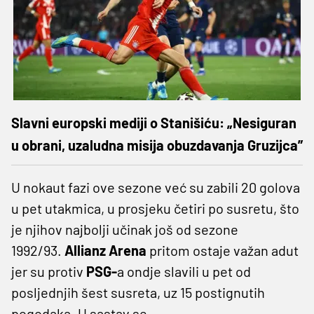
Slavni europski mediji o Stanišiću: „Nesiguran
u obrani, uzaludna misija obuzdavanja Gruzijca”
U nokaut fazi ove sezone već su zabili 20 golova
u pet utakmica, u prosjeku četiri po susretu, što
je njihov najbolji učinak još od sezone
1992/93.
Allianz Arena
pritom ostaje važan adut
jer su protiv
PSG-
a ondje slavili u pet od
posljednjih šest susreta, uz 15 postignutih
pogodaka. U sastav se