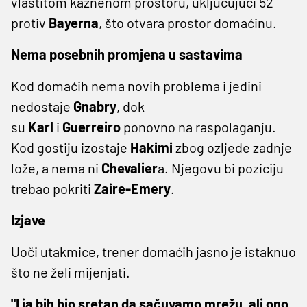
vlastitom kaznenom prostoru, uključujući 52
protiv
Bayerna
, što otvara prostor domaćinu.
Nema posebnih promjena u sastavima
Kod domaćih nema novih problema i jedini
nedostaje
Gnabry
, dok
su
Karl
i
Guerreiro
ponovno na raspolaganju.
Kod gostiju izostaje
Hakimi
zbog ozljede zadnje
lože, a nema ni
Chevalier
a. Njegovu bi poziciju
trebao pokriti
Zaire-Emery
.
Izjave
Uoči utakmice, trener domaćih jasno je istaknuo
što ne želi mijenjati.
"I ja bih bio sretan da sačuvamo mrežu, ali ono