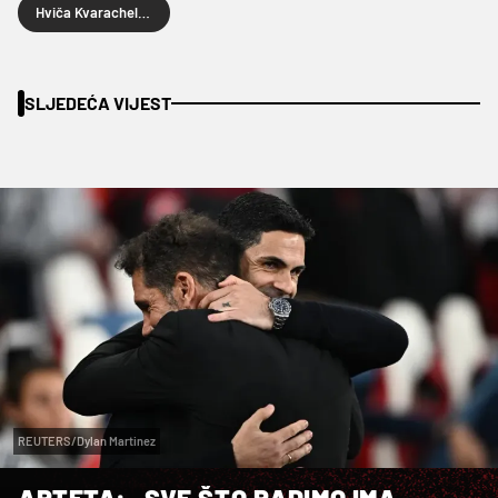
Hviča Kvarachelija
SLJEDEĆA VIJEST
REUTERS/Dylan Martinez
ARTETA: „SVE ŠTO RADIMO IMA