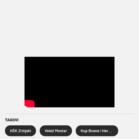
TAGOVI
HŠK Zrinjski
Velež Mostar
Kup Bosne i Hercegovine