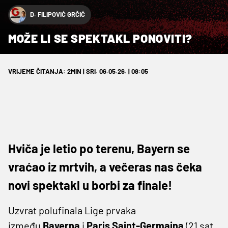
D. FILIPOVIĆ GRČIĆ
MOŽE LI SE SPEKTAKL PONOVITI?
VRIJEME ČITANJA: 2MIN | SRI. 06.05.26. | 08:05
Hviča je letio po terenu, Bayern se
vraćao iz mrtvih, a večeras nas čeka
novi spektakl u borbi za finale!
Uzvrat polufinala Lige prvaka
između
Bayerna
i
Paris Saint-Germaina
(21 sat,