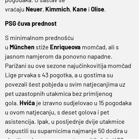
vraćaju
Neuer
,
Kimmich
,
Kane
i
Olise
.
PSG čuva prednost
S minimalnom prednošću
u
München
stiže
Enriqueova
momčad, ali s
jasnom namjerom da ponovno napadne.
Parižani su ove sezone najučinkovitija momčad
Lige prvaka s 43 pogotka, a u gostima su
povezali šest pobjeda u svim natjecanjima uz
pet uzastopnih utakmica bez primljenog
gola.
Hviča
je izravno sudjelovao u 15 pogodaka
u ovom natjecanju, s deset golova i pet
asistencija. Ipak, u posljednje dvije utakmice
dopustili su suparnicima najmanje 50 dodira u