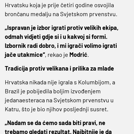
Hrvatsku koja je prije četiri godine osvojila
brončanu medalju na Svjetskom prvenstvu.
„Ispravan je izbor igrati protiv velikih ekipa,
odmah vidjeti gdje si i u kakvoj si formi.
Izbornik radi dobro, i mi igrači volimo igrati
jače utakmice“
, rekao je
Modrić
.
Tradicija protiv velikana i prilika za mlade
Hrvatska nikada nije igrala s Kolumbijom, a
Brazil je pobijedila boljim izvođenjem
jedanaesteraca na Svjetskom prvenstvu u
Katru, što je bio njihov posljednji susret.
„Nadam se da ćemo sada biti pravi, ne
trebamo gledati rezultat. Najbitnije je da