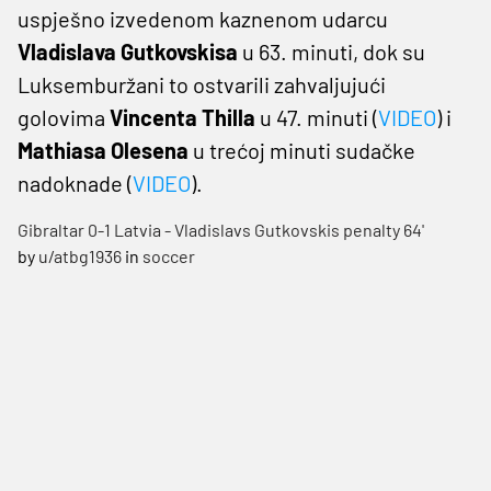
uspješno izvedenom kaznenom udarcu
Vladislava Gutkovskisa
u 63. minuti, dok su
Luksemburžani to ostvarili zahvaljujući
golovima
Vincenta Thilla
u 47. minuti (
VIDEO
) i
Mathiasa Olesena
u trećoj minuti sudačke
nadoknade (
VIDEO
).
Gibraltar 0-1 Latvia - Vladislavs Gutkovskis penalty 64'
by
u/atbg1936
in
soccer