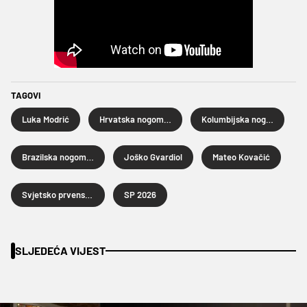
TAGOVI
Luka Modrić
Hrvatska nogometna reprezentacija
Kolumbijska nogometna reprezentacija
Brazilska nogometna reprezentacija
Joško Gvardiol
Mateo Kovačić
Svjetsko prvenstvo u nogometu 2026.
SP 2026
SLJEDEĆA VIJEST