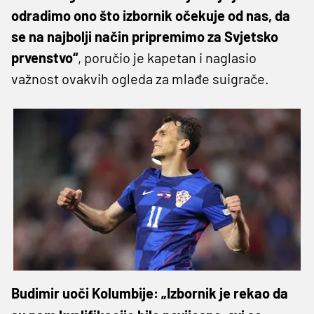
odradimo ono što izbornik očekuje od nas, da
se na najbolji način pripremimo za Svjetsko
prvenstvo“
, poručio je kapetan i naglasio
važnost ovakvih ogleda za mlađe suigrače.
Budimir uoči Kolumbije: „Izbornik je rekao da