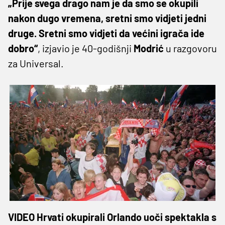
„Prije svega drago nam je da smo se okupili
nakon dugo vremena, sretni smo vidjeti jedni
druge. Sretni smo vidjeti da većini igrača ide
dobro“
, izjavio je 40-godišnji
Modrić
u razgovoru
za Universal.
VIDEO Hrvati okupirali Orlando uoči spektakla s