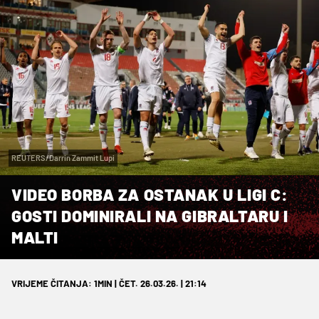
REUTERS/Darrin Zammit Lupi
VIDEO BORBA ZA OSTANAK U LIGI C:
GOSTI DOMINIRALI NA GIBRALTARU I
MALTI
VRIJEME ČITANJA: 1MIN | ČET. 26.03.26. | 21:14