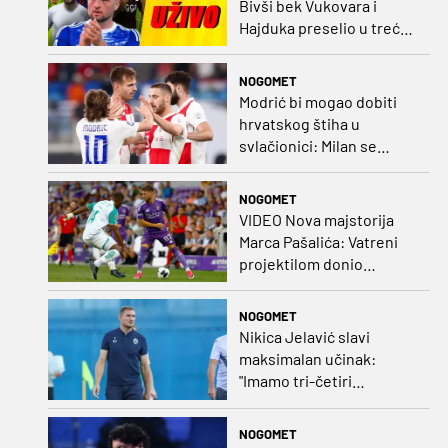
Bivši bek Vukovara i
Hajduka preselio u treću
ligu, đakovački 'sin vjetra'
napustio Kirgistan
NOGOMET
Modrić bi mogao dobiti
hrvatskog štiha u
svlačionici: Milan se
raspituje za usluge
Vatrenog!
NOGOMET
VIDEO Nova majstorija
Marca Pašalića: Vatreni
projektilom donio
vodstvo pa igru napustio
zbog ozljede
NOGOMET
Nikica Jelavić slavi
maksimalan učinak:
"Imamo tri-četiri
senatora koji vode naš
vrtić"
NOGOMET