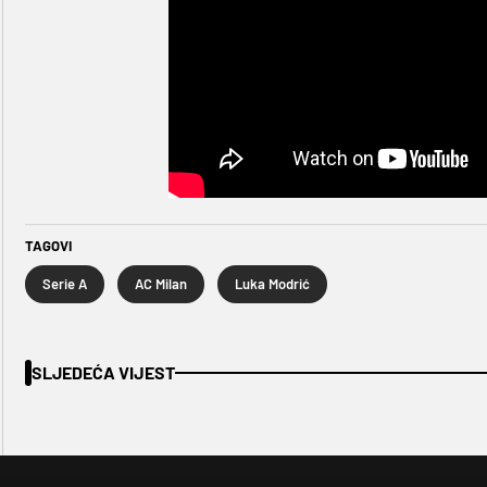
TAGOVI
Serie A
AC Milan
Luka Modrić
SLJEDEĆA VIJEST