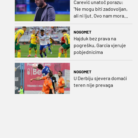
Carević unatoč porazu:
"Ne mogu biti zadovoljan,
ali ni ljut. Ovo nam mora
biti putokaz"
NOGOMET
Hajduk bez prava na
pogrešku, Garcia vjeruje
pobjednicima
NOGOMET
U Derbiju sjevera domaći
teren nije prevaga