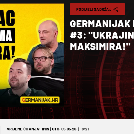
PODIJELI SADRŽAJ
GERMANIJAK 
#3: "UKRAJI
MAKSIMIRA!"
VRIJEME ČITANJA: 1MIN | UTO. 05.05.26. | 18:21