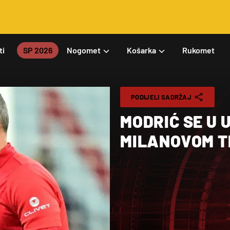
ti
SP 2026
Nogomet
Košarka
Rukomet
PODIJELI SADRŽAJ
MODRIĆ SE U 
MILANOVOM T