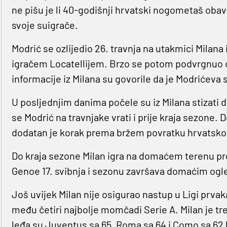
ne pišu je li 40-godišnji hrvatski nogometaš obavl
svoje suigrače.
Modrić se ozlijedio 26. travnja na utakmici Milan
igračem Locatellijem. Brzo se potom podvrgnuo o
informacije iz Milana su govorile da je Modrićeva 
U posljednjim danima počele su iz Milana stizati 
se Modrić na travnjake vrati i prije kraja sezone. D
dodatan je korak prema bržem povratku hrvatsko
Do kraja sezone Milan igra na domaćem terenu pro
Genoe 17. svibnja i sezonu završava domaćim ogled
Još uvijek Milan nije osigurao nastup u Ligi prvak
među četiri najbolje momčadi Serie A. Milan je tre
leđa su Juventus sa 65, Roma sa 64 i Como sa 62