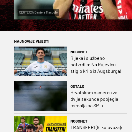
REUTERS/Daniele Mascolo
NAJNOVIJE VIJESTI
NOGOMET
Rijeka i službeno
potvrdila: Na Rujevicu
stiglo krilo iz Augsburga!
OSTALO
Hrvatskom osmercu za
dvije sekunde pobjegla
medalja na SP-u
NOGOMET
TRANSFERI (9. kolovoza):