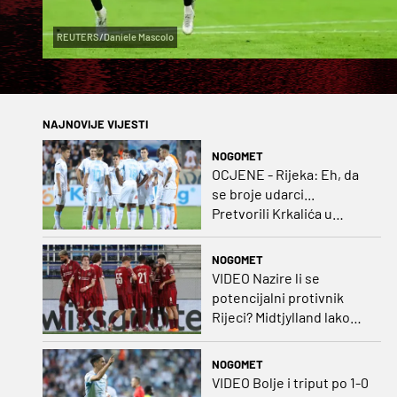
REUTERS/Daniele Mascolo
NAJNOVIJE VIJESTI
NOGOMET
OCJENE - Rijeka: Eh, da
se broje udarci...
Pretvorili Krkalića u
junaka, a izlet na uzvrat u
ozbiljan posao!
NOGOMET
VIDEO Nazire li se
potencijalni protivnik
Rijeci? Midtjylland lako
protiv Iraca za slavlje u
prvoj utakmici
NOGOMET
VIDEO Bolje i triput po 1-0