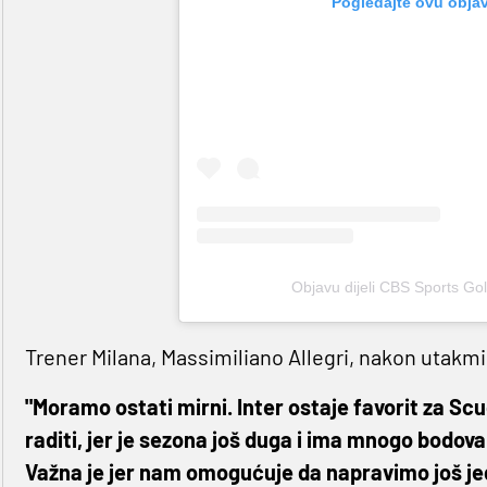
Pogledajte ovu obja
Objavu dijeli CBS Sports G
Trener Milana, Massimiliano Allegri, nakon utakmi
"Moramo ostati mirni. Inter ostaje favorit za Sc
raditi, jer je sezona još duga i ima mnogo bodova
Važna je jer nam omogućuje da napravimo još je