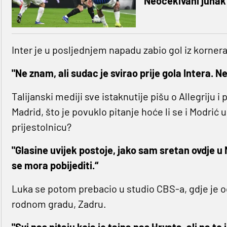
Neočekivani junak 
Inter je u posljednjem napadu zabio gol iz kornera, 
"Ne znam, ali sudac je svirao prije gola Intera.
Talijanski mediji sve istaknutije pišu o Allegriju 
Madrid, što je povuklo pitanje hoće li se i Modrić 
prijestolnicu?
"Glasine uvijek postoje, jako sam sretan ovdje
se mora pobijediti.“
Luka se potom prebacio u studio CBS-a, gdje je o
rodnom gradu, Zadru.