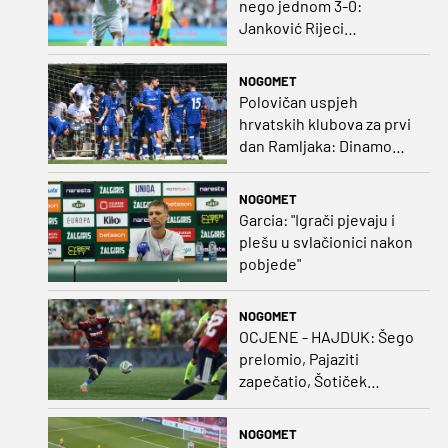
nego jednom 3-0:
Janković Rijeci
projektilom donio slavlje
protiv inferiornijeg
NOGOMET
protivnika
Polovičan uspjeh
hrvatskih klubova za prvi
dan Ramljaka: Dinamo
poražen od Juventusa,
Hajduk bolji od Bologne
NOGOMET
Garcia: "Igrači pjevaju i
plešu u svlačionici nakon
pobjede"
NOGOMET
OCJENE - HAJDUK: Šego
prelomio, Pajaziti
zapečatio, Šotiček
oduševio u predstavi
splitskih 'odlikaša'
NOGOMET