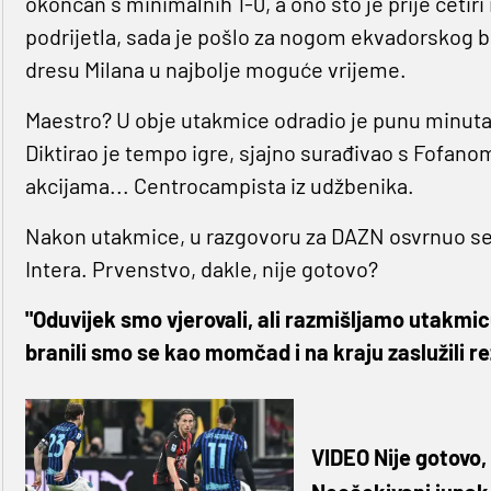
okončan s minimalnih 1-0, a ono što je prije četi
podrijetla, sada je pošlo za nogom ekvadorskog b
dresu Milana u najbolje moguće vrijeme.
Maestro? U obje utakmice odradio je punu minutaž
Diktirao je tempo igre, sjajno surađivao s Fofano
akcijama... Centrocampista iz udžbenika.
Nakon utakmice, u razgovoru za DAZN osvrnuo se 
Intera. Prvenstvo, dakle, nije gotovo?
"Oduvijek smo vjerovali, ali razmišljamo utakmi
branili smo se kao momčad i na kraju zaslužili r
VIDEO Nije gotovo,