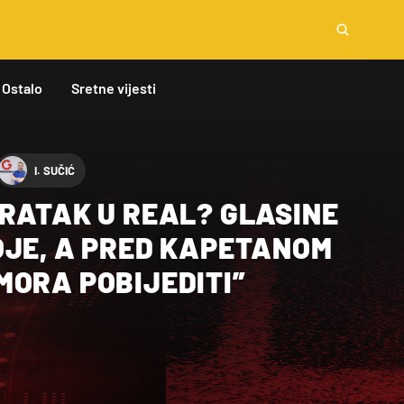
Ostalo
Sretne vijesti
I. SUČIĆ
VRATAK U REAL? GLASINE
OJE, A PRED KAPETANOM
MORA POBIJEDITI”