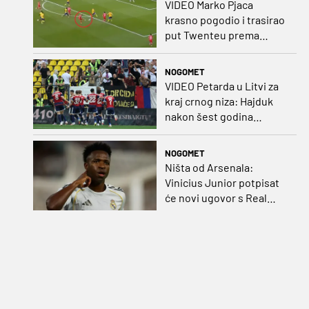
VIDEO Marko Pjaca
krasno pogodio i trasirao
put Twenteu prema
važnoj pobjedi
NOGOMET
VIDEO Petarda u Litvi za
kraj crnog niza: Hajduk
nakon šest godina
pobijedio na europskom
gostovanju
NOGOMET
Ništa od Arsenala:
Vinicius Junior potpisat
će novi ugovor s Real
Madridom