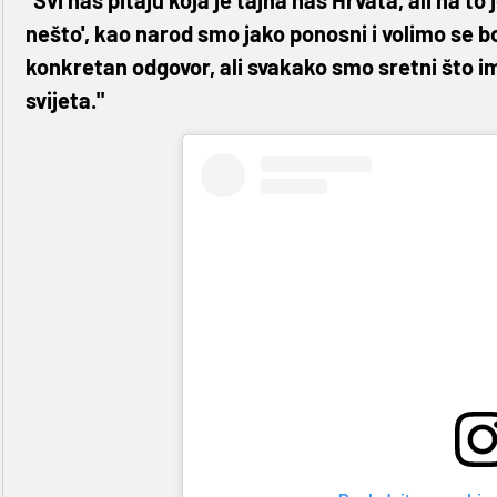
"Svi nas pitaju koja je tajna nas Hrvata, ali na to
nešto', kao narod smo jako ponosni i volimo se bo
konkretan odgovor, ali svakako smo sretni što im
svijeta."