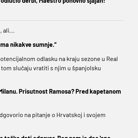
odlučio derbi, Maestro ponovno sjajan!
ali...
 Nema nikakve sumnje.“
i potencijalnom odlasku na kraju sezone u Real
u tom slučaju vratiti s njim u španjolsku
 u Milanu. Prisutnost Ramosa? Pred kapetanom
dgovorio na pitanje o Hrvatskoj i svojem