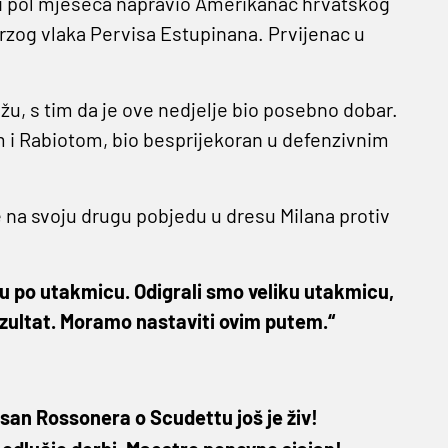
ri i pol mjeseca napravio Amerikanac hrvatskog
rzog vlaka Pervisa Estupinana. Prvijenac u
u, s tim da je ove nedjelje bio posebno dobar.
m i Rabiotom, bio besprijekoran u defenzivnim
na svoju drugu pobjedu u dresu Milana protiv
cu po utakmicu. Odigrali smo veliku utakmicu,
ezultat. Moramo nastaviti ovim putem.“
 san Rossonera o Scudettu još je živ!