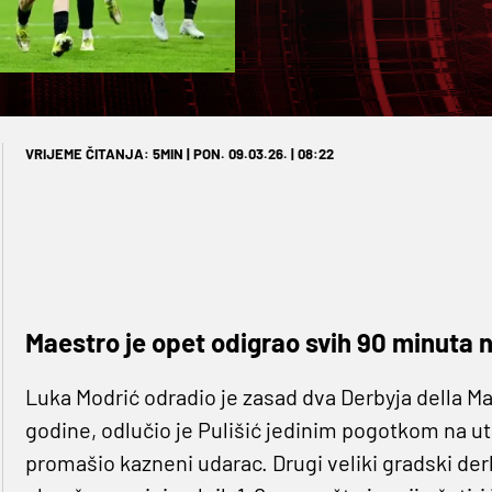
VRIJEME ČITANJA: 5MIN | PON. 09.03.26. | 08:22
Maestro je opet odigrao svih 90 minuta na
Luka Modrić odradio je zasad dva Derbyja della M
godine, odlučio je Pulišić jedinim pogotkom na ut
promašio kazneni udarac. Drugi veliki gradski derb