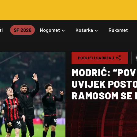
ti
SP 2026
Nogomet
Košarka
Rukomet
PODIJELI SADRŽAJ
MODRIĆ: “PO
UVIJEK POST
RAMOSOM SE 