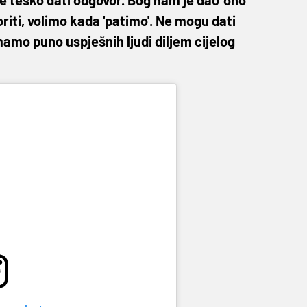
 je teško dati odgovor. Bog nam je dao 'ono
riti, volimo kada 'patimo'. Ne mogu dati
amo puno uspješnih ljudi diljem cijelog