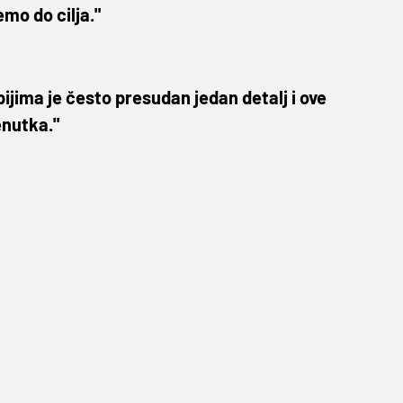
mo do cilja."
bijima je često presudan jedan detalj i ove
enutka."