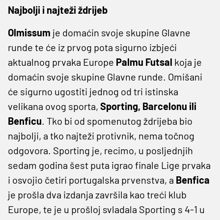
Najbolji i najteži ždrijeb
Olmissum
je domaćin svoje skupine Glavne
runde te će iz prvog pota sigurno izbjeći
aktualnog prvaka Europe
Palmu Futsal
koja je
domaćin svoje skupine Glavne runde. Omišani
će sigurno ugostiti jednog od tri istinska
velikana ovog sporta,
Sporting, Barcelonu ili
Benficu
. Tko bi od spomenutog ždrijeba bio
najbolji, a tko najteži protivnik, nema točnog
odgovora. Sporting je, recimo, u posljednjih
sedam godina šest puta igrao finale Lige prvaka
i osvojio četiri portugalska prvenstva, a
Benfica
je prošla dva izdanja završila kao treći klub
Europe, te je u prošloj svladala Sporting s 4-1 u