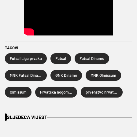
TAGOVI
Futsal Liga prvaka
Futsal
Futsal Dinamo
MNK Futsal Dinamo
GNK Dinamo
MNK Olmissum
Olmissum
Hrvatska nogometna liga
prvenstvo hrvatske u futsalu
SLJEDEĆA VIJEST