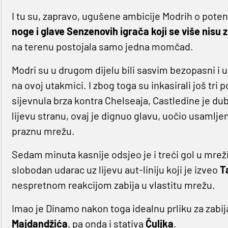
I tu su, zapravo, ugušene ambicije Modrih o poten
noge i glave Senzenovih igrača koji se više nisu z
na terenu postojala samo jedna momčad.
Modri su u drugom dijelu bili sasvim bezopasni i 
na ovoj utakmici. I zbog toga su inkasirali još tri
sijevnula brza kontra Chelseaja, Castledine je 
lijevu stranu, ovaj je dignuo glavu, uočio usamlj
praznu mrežu.
Sedam minuta kasnije odsjeo je i treći gol u mreži
slobodan udarac uz lijevu aut-liniju koji je izveo
T
nespretnom reakcijom zabija u vlastitu mrežu.
Imao je Dinamo nakon toga idealnu prliku za zabija
Majdandžića
, pa onda i stativa
Čuljka
.