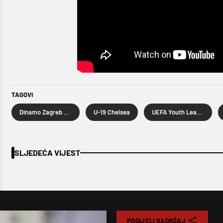
TAGOVI
Dinamo Zagreb U19
U-19 Chelsea
UEFA Youth League
SLJEDEĆA VIJEST
PODIJELI SADRŽAJ