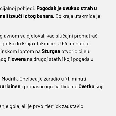
cijalnoj pobjedi.
Pogodak je uvukao strah u
nali izvući iz tog bunara.
Do kraja utakmice je
uglavnom su djelovali kao slučajni promatrači
 pogotka do kraja utakmice. U 64. minuti je
dubinskom loptom na
Sturgea
otvorio cijelu
enog
Flowera
na drugoj stativi koji pogađa u
 Modrih. Chelsea je zaradio u 71. minuti
auriainen
i pronašao igrača Dinama
Cvetka
koji
nje gola, ali je prvo Merrick zaustavio