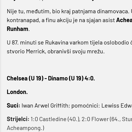
Nije tu, međutim, bio kraj patnjama dinamovaca. U
kontranapad, a finu akciju je na sjajan asist
Ache
Runham
.
U 87. minuti se Rukavina varkom tijela oslobodio 
stvorio Merrick, obranivši svoju mrežu.
Chelsea (U 19) - Dinamo (U 19) 4:0.
London.
Suci:
Iwan Arwel Griffith; pomoćnici: Lewiss Edw
Strijelci:
1:0 Castledine (40.), 2:0 Flower (64., Stu
Acheampong.)