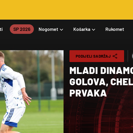
ti
SP 2026
Nogomet
Košarka
Rukomet
PODIJELI SADRŽAJ
MLADI DINAMO
GOLOVA, CHELS
PRVAKA