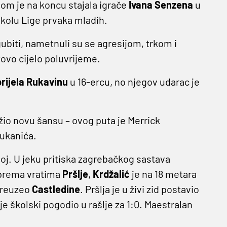
olom je na koncu stajala igrače
Ivana Senzena
u
 kolu Lige prvaka mladih.
ubiti, nametnuli su se agresijom, trkom i
ovo cijelo poluvrijeme.
rijela Rukavinu
u 16-ercu, no njegov udarac je
ežio novu šansu – ovog puta je Merrick
ukanića.
j. U jeku pritiska zagrebačkog sastava
a prema vratima
Pršlje
,
Krdžalić
je na 18 metara
 preuzeo
Castledine
. Pršlja je u živi zid postavio
 je školski pogodio u rašlje za 1:0. Maestralan