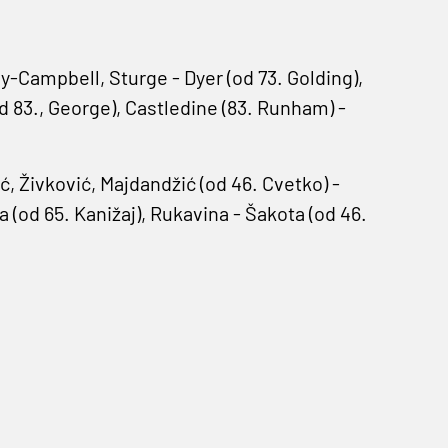
Campbell, Sturge - Dyer (od 73. Golding),
od 83., George), Castledine (83. Runham) -
ć, Živković, Majdandžić (od 46. Cvetko) -
a (od 65. Kanižaj), Rukavina - Šakota (od 46.