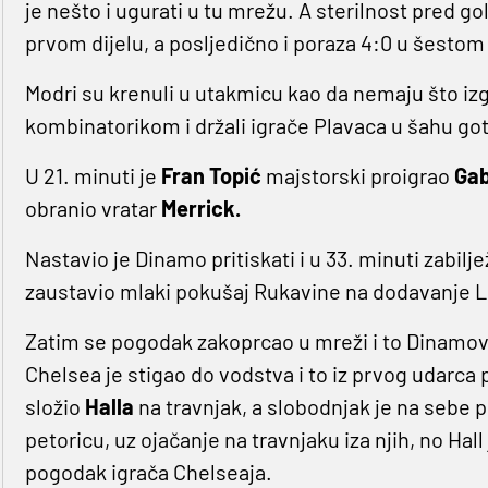
je nešto i ugurati u tu mrežu. A sterilnost pred g
prvom dijelu, a posljedično i poraza 4:0 u šestom
Modri su krenuli u utakmicu kao da nemaju što izg
kombinatorikom i držali igrače Plavaca u šahu got
U 21. minuti je
Fran Topić
majstorski proigrao
Gab
obranio vratar
Merrick.
Nastavio je Dinamo pritiskati i u 33. minuti zabilj
zaustavio mlaki pokušaj Rukavine na dodavanje L
Zatim se pogodak zakoprcao u mreži i to Dinamovo
Chelsea je stigao do vodstva i to iz prvog udarc
složio
Halla
na travnjak, a slobodnjak je na sebe
petoricu, uz ojačanje na travnjaku iza njih, no Hall
pogodak igrača Chelseaja.