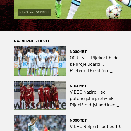
Luka Stanzl/PIXSELL
NAJNOVIJE VIJESTI
NOGOMET
OCJENE - Rijeka: Eh, da
se broje udarci...
Pretvorili Krkalića u
junaka, a izlet na uzvrat u
ozbiljan posao!
NOGOMET
VIDEO Nazire li se
potencijalni protivnik
Rijeci? Midtjylland lako
protiv Iraca za slavlje u
prvoj utakmici
NOGOMET
VIDEO Bolje i triput po 1-0