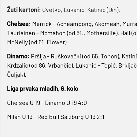
Žuti kartoni:
Cvetko, Lukanić, Katinić (Din).
Chelsea:
Merrick - Acheampong, Akomeah, Murray-
Taurlainen - Mcmahon (od 61., Mothersille), Hall (
McNelly (od 61. Flower).
Dinamo:
Pršlja - Ruškovački (od 65. Tonon), Katini
Krdžalić (od 86. Vrbančić), Lukanić - Topić, Brkljač
Čuljak).
Liga prvaka mladih, 6. kolo
Chelsea U 19 - Dinamo U 19 4:0
Milan U 19 - Red Bull Salzburg U 19 2:1