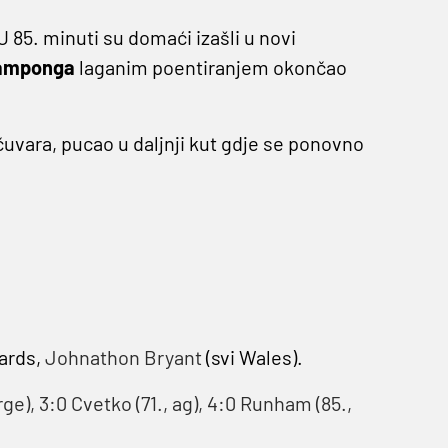
 85. minuti su domaći izašli u novi
amponga
laganim poentiranjem okončao
čuvara, pucao u daljnji kut gdje se ponovno
ards,
Johnathon Bryant
(svi Wales).
rge), 3:0 Cvetko (71., ag), 4:0 Runham (85.,