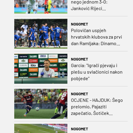
nego jednom 3-0:
Janković Rijeci
projektilom donio slavlje
protiv inferiornijeg
NOGOMET
protivnika
Polovičan uspjeh
hrvatskih klubova za prvi
dan Ramljaka: Dinamo
poražen od Juventusa,
Hajduk bolji od Bologne
NOGOMET
Garcia: "Igrači pjevaju i
plešu u svlačionici nakon
pobjede"
NOGOMET
OCJENE - HAJDUK: Šego
prelomio, Pajaziti
zapečatio, Šotiček
oduševio u predstavi
splitskih 'odlikaša'
NOGOMET