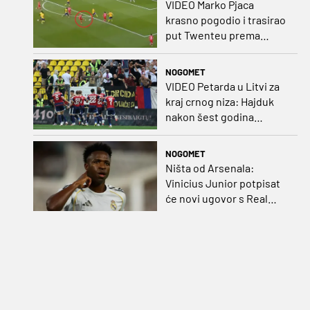
VIDEO Marko Pjaca
krasno pogodio i trasirao
put Twenteu prema
važnoj pobjedi
NOGOMET
VIDEO Petarda u Litvi za
kraj crnog niza: Hajduk
nakon šest godina
pobijedio na europskom
gostovanju
NOGOMET
Ništa od Arsenala:
Vinicius Junior potpisat
će novi ugovor s Real
Madridom