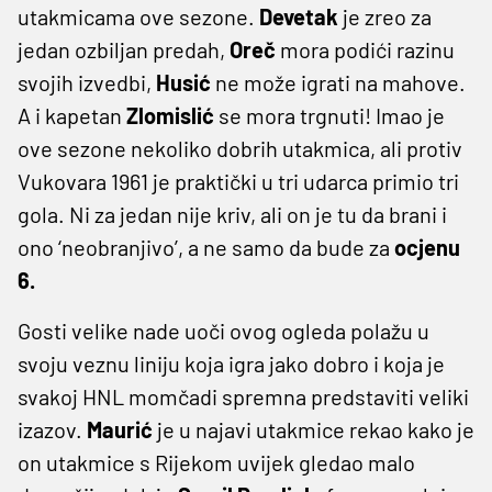
utakmicama ove sezone.
Devetak
je zreo za
jedan ozbiljan predah,
Oreč
mora podići razinu
svojih izvedbi,
Husić
ne može igrati na mahove.
A i kapetan
Zlomislić
se mora trgnuti! Imao je
ove sezone nekoliko dobrih utakmica, ali protiv
Vukovara 1961 je praktički u tri udarca primio tri
gola. Ni za jedan nije kriv, ali on je tu da brani i
ono ‘neobranjivo’, a ne samo da bude za
ocjenu
6.
Gosti velike nade uoči ovog ogleda polažu u
svoju veznu liniju koja igra jako dobro i koja je
svakoj HNL momčadi spremna predstaviti veliki
izazov.
Maurić
je u najavi utakmice rekao kako je
on utakmice s Rijekom uvijek gledao malo