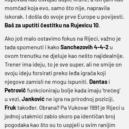
momčad koja evo, samo što nije, napravila
iskorak. I došla do svoje prve Europe u povijesti.
Baš za uputiti čestitku na Rujevicu 10
.
Ako još malo ostavimo fokus na Rijeci, važno je
tada spomenuti i kako
Sanchezovih 4-4-2
u
ovom trenutku ne djeluje kao nešto najidealnije.
Trener ima ideju, to je sve super, ali ne smije on
svoju ideju forsirati preko leđa igrača koji
njegove zamisli ne mogu ispuniti.
Dantas
i
Petrovič
funkcioniraju bolje kada imaju ‘trećeg’
u vezi,
Janković
ne igra na prirodnoj poziciji,
Fruk
također. Obrana? Pa Vukovar 1991 je Rijeci u
jednoj utakmici zabio skoro pa identičan broj
pogodaka kao što su to uspjeli u svim ranijim