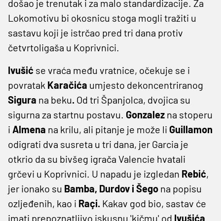
došao je trenutak i za malo standardizacije. Za
Lokomotivu bi okosnicu stoga mogli tražiti u
sastavu koji je istrčao pred tri dana protiv
četvrtoligaša u Koprivnici.
Ivušić
se vraća među vratnice, očekuje se i
povratak
Karačića
umjesto dekoncentriranog
Sigura
na beku
.
Od tri Španjolca, dvojica su
sigurna za startnu postavu.
Gonzalez
na stoperu
i
Almena
na krilu, ali pitanje je može li
Guillamon
odigrati dva susreta u tri dana, jer Garcia je
otkrio da su bivšeg igrača Valencie hvatali
grčevi u Koprivnici. U napadu je izgledan
Rebić
,
jer ionako su
Bamba, Durdov i Šego
na popisu
ozljeđenih, kao i
Raçi.
Kakav god bio, sastav će
imati prepoznatljivo iskusnu 'kičmu' od
Ivušića