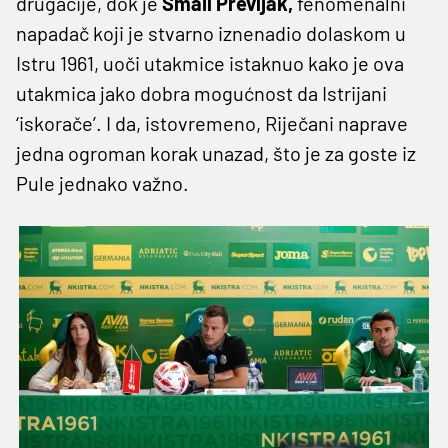
drugačije, dok je
Smail Prevljak,
fenomenalni
napadač koji je stvarno iznenadio dolaskom u
Istru 1961, uoči utakmice istaknuo kako je ova
utakmica jako dobra mogućnost da Istrijani
‘iskorače’. I da, istovremeno, Riječani naprave
jedna ogroman korak unazad, što je za goste iz
Pule jednako važno.