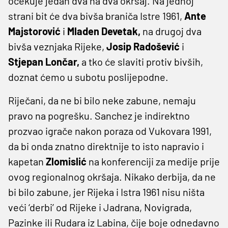
očekuje jedan dva na dva okršaj. Na jednoj
strani bit će dva bivša braniča Istre 1961,
Ante
Majstorović
i
Mladen Devetak,
na drugoj dva
bivša veznjaka Rijeke,
Josip Radošević
i
Stjepan Lončar,
a tko će slaviti protiv bivših,
doznat ćemo u subotu poslijepodne.
Riječani, da ne bi bilo neke zabune, nemaju
pravo na pogrešku. Sanchez je indirektno
prozvao igrače nakon poraza od Vukovara 1991,
da bi onda znatno direktnije to isto napravio i
kapetan
Zlomislić
na konferenciji za medije prije
ovog regionalnog okršaja. Nikako derbija, da ne
bi bilo zabune, jer Rijeka i Istra 1961 nisu ništa
veći ‘derbi’ od Rijeke i Jadrana, Novigrada,
Pazinke ili Rudara iz Labina, čije boje odnedavno