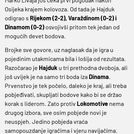
Osijeka krajem kolovoza. Od tada je Hajduk
odigrao s
Rijekom (2-2), Varaždinom (0-2) i
Dinamom (0-2)
osvojivši pritom tek jedan od
mogućih devet bodova.
Brojke sve govore, uz naglasak da je igra u
pojedinim utakmicama bila i lošija od rezultata.
Razočarao je
Hajduk
u tri prethodna dvoboja, ali
još uvijek je na samo tri boda iza
Dinama
.
Prvenstvo je tek počelo, daleko je kraj, ali treba
pobjeđivati, skupljati bodove kako bi se držao
korak s liderom. Zato protiv
Lokomotive
nema
drugog izbora, sve osim pobjede novi je
neuspjeh. Jedino pobjeda vraća
samopouzdanje igračima i vjeru navijačima.