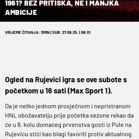
1961? BEZ PRITISKA, NE I MANJKA
AMBICIJE
VRIJEME ČITANJA: 3MIN | SUB. 27.09.25. | 08:01
Ogled na Rujevici igra se ove subote s
početkom u 16 sati (Max Sport 1).
Da je netko jednom prosječnom i nepristranom
HNL obožavatelju prije početka sezone rekao da
će u 8. kolu domaćeg prvenstva gosti iz Pule na
Rujevicu stići kao blagi favoriti protiv aktualnog