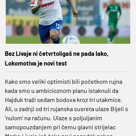
Bez Livaje ni četvrtoligaš ne pada lako,
Lokomotiva je novi test
Kako smo veliki optimisti bili početkom rujna
kada smo u ambicioznom planu istaknuli da
Hajduk traži sedam bodova kroz tri utakmice.
Ali, u zadnji od tri rujanska susreta ulaze Bijeli s
'nulom' na računu. Ulaze s poljuljanim
samopouzdanjem pri čemu glavni strijelac
Marko Livaja još čeka prvi pogodak nakon