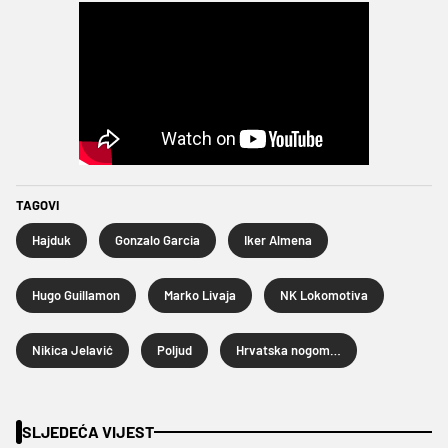
TAGOVI
Hajduk
Gonzalo Garcia
Iker Almena
Hugo Guillamon
Marko Livaja
NK Lokomotiva
Nikica Jelavić
Poljud
Hrvatska nogometna liga
SLJEDEĆA VIJEST