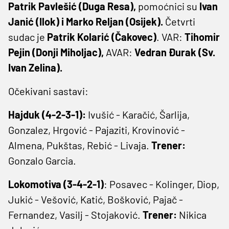
Patrik Pavlešić (Duga Resa),
pomoćnici su
Ivan
Janić (Ilok) i Marko Reljan (Osijek).
Četvrti
sudac je
Patrik Kolarić (Čakovec)
. VAR:
Tihomir
Pejin (Donji Miholjac),
AVAR:
Vedran Đurak (Sv.
Ivan Zelina).
Očekivani sastavi:
Hajduk (4-2-3-1):
Ivušić - Karačić, Šarlija,
Gonzalez, Hrgović - Pajaziti, Krovinović -
Almena, Pukštas, Rebić - Livaja.
Trener:
Gonzalo Garcia.
Lokomotiva (3-4-2-1)
: Posavec - Kolinger, Diop,
Jukić - Vešović, Katić, Bošković, Pajač -
Fernandez, Vasilj - Stojaković.
Trener:
Nikica