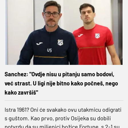
Sanchez: "Ovdje nisu u pitanju samo bodovi,
već strast. U ligi nije bitno kako počneš, nego
kako završiš"
Istra 1961? Oni će svakako ovu utakmicu odigrati
s guštom. Kao prvo, protiv Osijeka su dobili
potvrdu da su miljenici božice Fortune, s 2-1 su