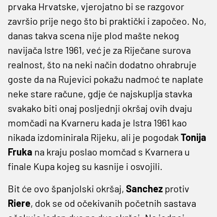
prvaka Hrvatske, vjerojatno bi se razgovor
završio prije nego što bi praktički i započeo. No,
danas takva scena nije plod mašte nekog
navijača Istre 1961, već je za Riječane surova
realnost, što na neki način dodatno ohrabruje
goste da na Rujevici pokažu nadmoć te naplate
neke stare račune, gdje će najskuplja stavka
svakako biti onaj posljednji okršaj ovih dvaju
momčadi na Kvarneru kada je Istra 1961 kao
nikada izdominirala Rijeku, ali je pogodak
Tonija
Fruka
na kraju poslao momčad s Kvarnera u
finale Kupa kojeg su kasnije i osvojili.
Bit će ovo španjolski okršaj,
Sanchez
protiv
Riere
, dok se od očekivanih početnih sastava