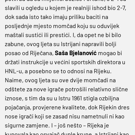
slavili u ogledu u kojem je realniji ishod bio 2-7,
dok sada isto tako imaju priliku baciti na
posljednje mjesto momčad koju su oduvijek
maštali sustići ili prestići. I, da opet ne bi bilo
zabune, ovog ljeta su Istrijani napravili bolji
posao od Riječana,
Saša Bjelanović
mogao bi
držati instrukcije u većini sportskih direktora u
HNL-u, a posebno se to odnosi na Rijeku.
Naime, ovog ljeta su ove dvije momčadi na
odštete za nove igrače potrošili relativno slične
iznose, s tim da su u Istru 1961 stigla ozbiljna
pojačanja, provjerene kvalitete, dok Rijekin dres
nose igrači koji se zasad nisu nametnuli ni kao
sigurne zamjene. I – još nešto – Rijeka je
kupovala kao osvajač duple krune, a Istrijani kao