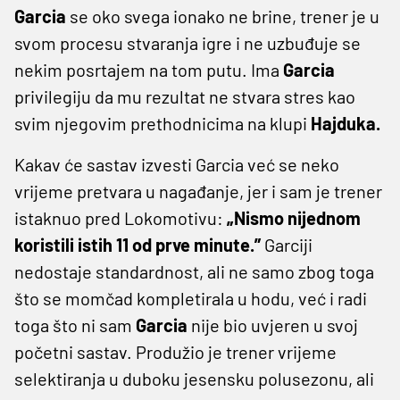
Garcia
se oko svega ionako ne brine, trener je u
svom procesu stvaranja igre i ne uzbuđuje se
nekim posrtajem na tom putu. Ima
Garcia
privilegiju da mu rezultat ne stvara stres kao
svim njegovim prethodnicima na klupi
Hajduka.
Kakav će sastav izvesti Garcia već se neko
vrijeme pretvara u nagađanje, jer i sam je trener
istaknuo pred Lokomotivu:
„Nismo nijednom
koristili istih 11 od prve minute.”
Garciji
nedostaje standardnost, ali ne samo zbog toga
što se momčad kompletirala u hodu, već i radi
toga što ni sam
Garcia
nije bio uvjeren u svoj
početni sastav. Produžio je trener vrijeme
selektiranja u duboku jesensku polusezonu, ali