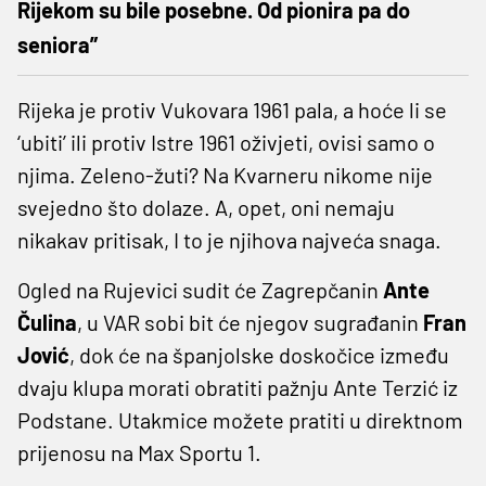
Rijekom su bile posebne. Od pionira pa do
seniora”
Rijeka je protiv Vukovara 1961 pala, a hoće li se
‘ubiti’ ili protiv Istre 1961 oživjeti, ovisi samo o
njima. Zeleno-žuti? Na Kvarneru nikome nije
svejedno što dolaze. A, opet, oni nemaju
nikakav pritisak, I to je njihova najveća snaga.
Ogled na Rujevici sudit će Zagrepčanin
Ante
Čulina
, u VAR sobi bit će njegov sugrađanin
Fran
Jović
, dok će na španjolske doskočice između
dvaju klupa morati obratiti pažnju Ante Terzić iz
Podstane. Utakmice možete pratiti u direktnom
prijenosu na Max Sportu 1.