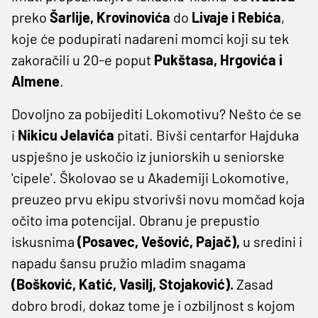
preko
Šarlije, Krovinovića
do
Livaje i Rebića
,
koje će podupirati nadareni momci koji su tek
zakoračili u 20-e poput
Pukštasa, Hrgovića i
Almene
.
Dovoljno za pobijediti Lokomotivu? Nešto će se
i
Nikicu Jelavića
pitati. Bivši centarfor Hajduka
uspješno je uskočio iz juniorskih u seniorske
'cipele'. Školovao se u Akademiji Lokomotive,
preuzeo prvu ekipu stvorivši novu momčad koja
očito ima potencijal. Obranu je prepustio
iskusnima
(Posavec, Vešović, Pajač),
u sredini i
napadu šansu pružio mladim snagama
(Bošković, Katić, Vasilj, Stojaković).
Zasad
dobro brodi, dokaz tome je i ozbiljnost s kojom