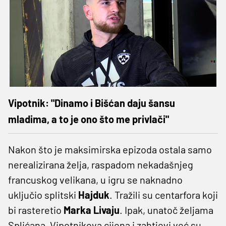
Vipotnik: "Dinamo i Bišćan daju šansu
mladima, a to je ono što me privlači"
Nakon što je maksimirska epizoda ostala samo
nerealizirana želja, raspadom nekadašnjeg
francuskog velikana, u igru se naknadno
uključio splitski
Hajduk
. Tražili su centarfora koji
bi rasteretio
Marka Livaju
. Ipak, unatoč željama
Splićana, Vipotnikova cijena i zahtjevi već su