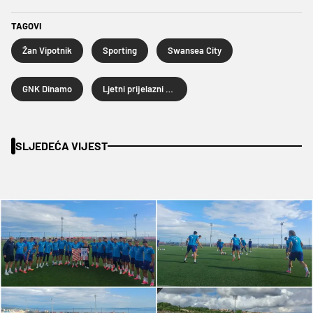
TAGOVI
Žan Vipotnik
Sporting
Swansea City
GNK Dinamo
Ljetni prijelazni rok 2026.
SLJEDEĆA VIJEST