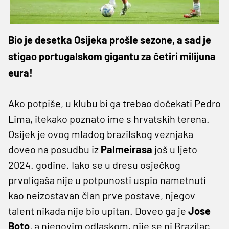
Bio je desetka Osijeka prošle sezone, a sad je
stigao portugalskom gigantu za četiri milijuna
eura!
Ako potpiše, u klubu bi ga trebao dočekati Pedro
Lima, itekako poznato ime s hrvatskih terena.
Osijek je ovog mladog brazilskog veznjaka
doveo na posudbu iz
Palmeirasa
još u ljeto
2024. godine. Iako se u dresu osječkog
prvoligaša nije u potpunosti uspio nametnuti
kao neizostavan član prve postave, njegov
talent nikada nije bio upitan. Doveo ga je
Jose
Boto
, a njegovim odlaskom, nije se ni Brazilac