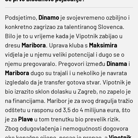
Podsjetimo,
Dinamo
je svojevremeno ozbiljno i
konkretno zagrizao za talentiranog Slovenca.
Bilo je to u vrijeme kada je Vipotnik zabijao u
dresu
Maribora
. Uprava kluba s
Maksimira
vidjela je u njemu veliki potencijal i dugo se o
njemu pregovaralo. Pregovori između
Dinama
i
Maribora
dugo su trajali i u nekoliko je navrata
izgledalo da je transfer gotova stvar. Vipotnik je
bio izrazito sklon dolasku u Zagreb, no zapelo je
na financijama. Maribor je za svog dragulja tražio
odštetu u rasponu od 3,5 do 4 milijuna eura, što
je za
Plave
u tom trenutku bio prevelik rizik.
Zbog odugovlačenja i nemogućnosti dogovora
oko konačne cijene, posao je propao, a
Vipotnik