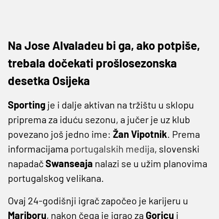
Na Jose Alvaladeu bi ga, ako potpiše,
trebala dočekati prošlosezonska
desetka Osijeka
Sporting
je i dalje aktivan na tržištu u sklopu
priprema za iduću sezonu, a jučer je uz klub
povezano još jedno ime:
Žan Vipotnik
. Prema
informacijama
portugalskih medija
, slovenski
napadač
Swanseaja
nalazi se u užim planovima
portugalskog velikana.
Ovaj 24-godišnji igrač započeo je karijeru u
Mariboru
, nakon čega je igrao za
Goricu
i