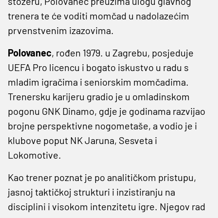
stožeru, Polovanec preuzima ulogu glavnog
trenera te će voditi momčad u nadolazećim
prvenstvenim izazovima.
Polovanec
, rođen 1979. u Zagrebu, posjeduje
UEFA Pro licencu i bogato iskustvo u radu s
mladim igračima i seniorskim momčadima.
Trenersku karijeru gradio je u omladinskom
pogonu GNK Dinamo, gdje je godinama razvijao
brojne perspektivne nogometaše, a vodio je i
klubove poput NK Jaruna, Sesveta i
Lokomotive.
Kao trener poznat je po analitičkom pristupu,
jasnoj taktičkoj strukturi i inzistiranju na
disciplini i visokom intenzitetu igre. Njegov rad