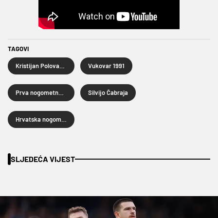
TAGOVI
Kristijan Polovanec
Vukovar 1991
Prva nogometna liga
Silvijo Čabraja
Hrvatska nogometna liga
SLJEDEĆA VIJEST