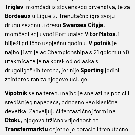
Triglav
, momčadi iz slovenskog prvenstva, te za
Bordeaux
u Ligue 2. Trenutačno igra svoju
drugu sezonu u dresu
Swansea Cityja
,
momčadi koju vodi Portugalac
Vítor Matos
, i
bilježi prilično uspješnu godinu.
Vipotnik
je
najbolji strijelac Championshipa s 21 golom u 40
utakmica te je na korak od odlaska s
drugoligaških terena, jer nije
Sporting
jedini
zainteresiran za njegove usluge.
Vipotnik
se na terenu najbolje snalazi na poziciji
središnjeg napadača, odnosno kao klasična
devetka. Zahvaljujući fantastičnoj formi na
Otoku
, njegova tržišna vrijednost na
Transfermarktu
osjetno je porasla i trenutačno