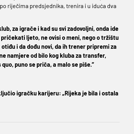
po riječima predsjednika, trenira i u iduća dva
ub, za igrače i kad su svi zadovoljni, onda ide
 pričekati ljeto, ne ovisi o meni, nego o tržištu
 otiđu i da dođu novi, da ih trener pripremi za
e namjere od bilo kog kluba za transfer,
quo, puno se priča, a malo se piše.”
jučio igračku karijeru: „Rijeka je bila i ostala