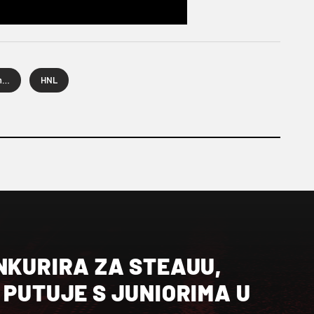
Hrvatska nogometna liga
HNL
NKURIRA ZA STEAUU,
 PUTUJE S JUNIORIMA U