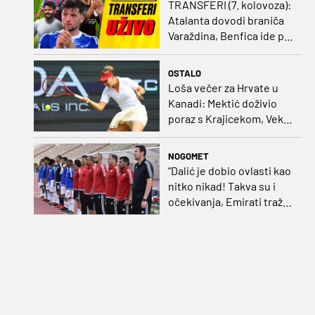
TRANSFERI (7. kolovoza):
Atalanta dovodi braniča
Varaždina, Benfica ide po
Šutala
OSTALO
Loša večer za Hrvate u
Kanadi: Mektić doživio
poraz s Krajicekom, Vekić
poražena u paru sa
Sakkari
NOGOMET
“Dalić je dobio ovlasti kao
nitko nikad! Takva su i
očekivanja, Emirati traže
i veliki rezultat!“