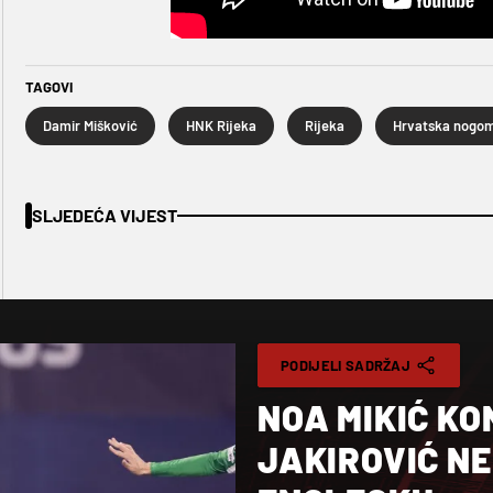
TAGOVI
Damir Mišković
HNK Rijeka
Rijeka
SLJEDEĆA VIJEST
PODIJELI SADRŽAJ
NOA MIKIĆ KO
JAKIROVIĆ NE