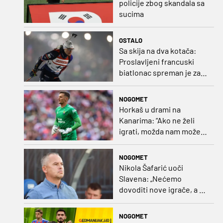
policije zbog skandala sa
sucima
OSTALO
Sa skija na dva kotača:
Proslavljeni francuski
biatlonac spreman je za
debi u profesionalnom
biciklizmu
NOGOMET
Horkaš u drami na
Kanarima: “Ako ne želi
igrati, možda nam može
pomoći obilježavati teren
ili postavljati mreže”
NOGOMET
Nikola Šafarić uoči
Slavena: „Nećemo
dovoditi nove igrače, a o
prodaji ćemo razmisliti
ako dođe ponuda”
NOGOMET