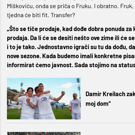
Miškoviću, onda se priča o Fruku. I obratno. Fruk, 
tjedna će biti fit. Transfer?
„Što se tiče prodaje, kad dođe dobra ponuda za kl
prodaja. Da li će se desiti nešto ove zime ili će se
i to je tako. Jednostavno igrači su tu da dođu, da
nove sezone. Kada budemo imali konkretne pisan
informirat ćemo javnost. Sada stojimo na status 
Damir Kreilach zakl
moj dom“