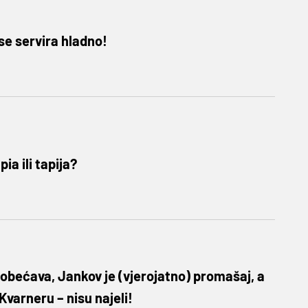
 se servira hladno!
ia ili tapija?
 obećava, Jankov je (vjerojatno) promašaj, a
Kvarneru – nisu najeli!