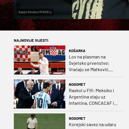
Sanjin Strukic/PIXSELL
NAJNOVIJE VIJESTI
KOŠARKA
Lov na plasman na
Svjetsko prvenstvo:
Vraćaju se Matković,
Nakić i Drežnjak
NOGOMET
Raskol u Fifi: Meksiko i
Argentina staju uz
Infantina, CONCACAF i
CONMEBOL više nisu
čvrsti
NOGOMET
Korejski savez na udaru