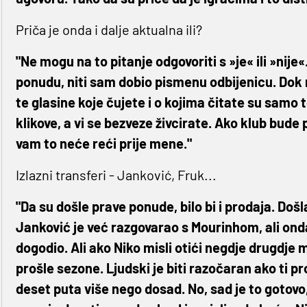
Priča je onda i dalje aktualna ili?
"Ne mogu na to pitanje odgovoriti s »je« ili »nije
ponudu, niti sam dobio pismenu odbijenicu. Dok
te glasine koje čujete i o kojima čitate su samo t
klikove, a vi se bezveze živcirate. Ako klub bude 
vam to neće reći prije mene."
Izlazni transferi - Janković, Fruk...
"Da su došle prave ponude, bilo bi i prodaja. Došl
Janković je već razgovarao s Mourinhom, ali onda
dogodio. Ali ako Niko misli otići negdje drugdje m
prošle sezone. Ljudski je biti razočaran ako ti 
deset puta više nego dosad. No, sad je to gotovo, s