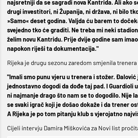
najsretniji da se sagradi nova Kantrida. Ali ako se
drugi investitori, ni Županija, ni država, ni bilo
»Samo« deset godina. Valjda ću barem to dočeka
svejedno tko će graditi. Ne treba mi neki stadio
želim novu Kantridu. Prije dvije godine sam imao i
napokon riješi ta dokumentacija."
Rijeka je drugu sezonu zaredom smjenila trenera u
"Imali smo punu vjeru u trenera i stožer. Đalović
jednostavno dogodi da dođe taj pad. I Guardioli u
ni najmanje drago što nam se to dogodilo. Nije la
se svaki igrač koji je došao dokaže i da trener os
A Rijeka je po tom pitanju klub s vjerojatno najvi
Cijeli intervju Damira Miškovića za Novi list proči