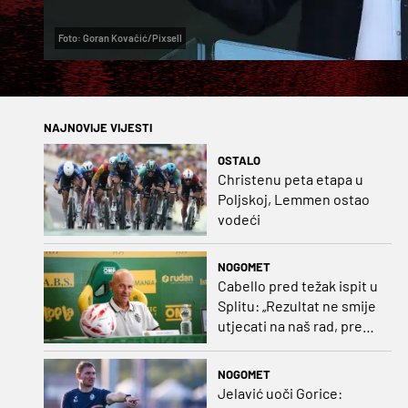
Foto: Goran Kovačić/Pixsell
NAJNOVIJE VIJESTI
OSTALO
Christenu peta etapa u
Poljskoj, Lemmen ostao
vodeći
NOGOMET
Cabello pred težak ispit u
Splitu: „Rezultat ne smije
utjecati na naš rad, pred
nama je dugo prvenstvo“
NOGOMET
Jelavić uoči Gorice: