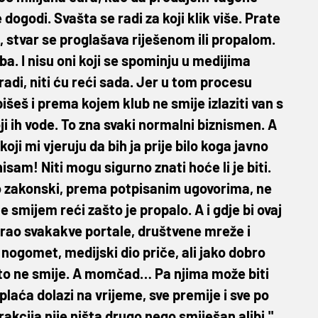
ogodi. Svašta se radi za koji klik više. Prate
i, stvar se proglašava riješenom ili propalom.
ba. I nisu oni koji se spominju u medijima
e radi, niti ću reći sada. Jer u tom procesu
išeš i prema kojem klub ne smije izlaziti van s
ji ih vode. To zna svaki normalni biznismen. A
koji mi vjeruju da bih ja prije bilo koga javno
am! Niti mogu sigurno znati hoće li je biti.
no zakonski, prema potpisanim ugovorima, ne
 smijem reći zašto je propalo. A i gdje bi ovaj
rao svakakve portale, društvene mreže i
 nogomet, medijski dio priče, ali jako dobro
što ne smije. A momčad… Pa njima može biti
plaća dolazi na vrijeme, sve premije i sve po
rakcija nije ništa drugo nego smiješan alibi."