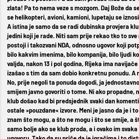
zlata! Pa to nema veze s mozgom. Daj Bože da se d
se helikopteri, avioni, kamioni, lupetaju se iznos
A istina je samo da se radi dubinska provjera klu
jedini koji je rade. Niti sam prije rekao tko to sv
postoji i takozvani NDA, odnosno ugovor koji potp
bilo kakvim imenima, bilo kompanija, bilo ljudi ko
valjda, nakon 13 i pol godina, Rijeka ima navijače 
izašao s tim da sam dobio konkretnu ponudu. A nis
No, prije negoli ta ponuda dogodi, ja jednostav
smijem javno govoriti o tome. Ni ako propadne, ne
klub došao kad bi predsjednik svaki dan komenti
ostale »pouzdane« izvore. Meni je jasno da je i to
znam što mogu, a što ne mogu i što se smije, a 
samo bolje ako se klub proda, a i ovako im svaka 
ugovoru. Tako da su priče da je igračima i to dist