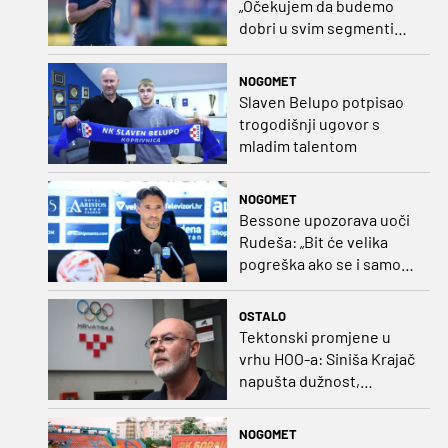
„Očekujem da budemo
dobri u svim segmentima
igre i pobjedu“
NOGOMET
Slaven Belupo potpisao
trogodišnji ugovor s
mladim talentom
NOGOMET
Bessone upozorava uoči
Rudeša: „Bit će velika
pogreška ako se i samo
malo opustimo“
OSTALO
Tektonski promjene u
vrhu HOO-a: Siniša Krajač
napušta dužnost,
razriješeno i svih osam
direktora
NOGOMET