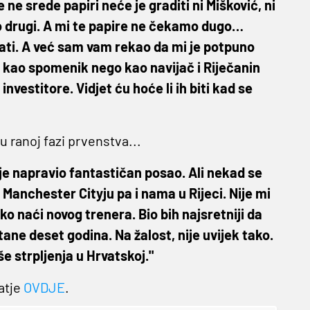
 ne srede papiri neće je graditi ni Mišković, ni
 tko drugi. A mi te papire ne čekamo dugo…
ti. A već sam vam rekao da mi je potpuno
n kao spomenik nego kao navijač i Riječanin
nvestitore. Vidjet ću hoće li ih biti kad se
 ranoj fazi prvenstva...
 je napravio fantastičan posao. Ali nekad se
 Manchester Cityju pa i nama u Rijeci. Nije mi
ko naći novog trenera. Bio bih najsretniji da
tane deset godina. Na žalost, nije uvijek tako.
še strpljenja u Hrvatskoj."
tatje
OVDJE
.