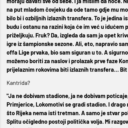
moraju davati sve od sebe. I ja mislim da hoće. N
na put mladom čovjeku da ode tamo gdje mu može b
bilo bi i ozbiljnih izlaznih transfera. To je jedina
budu i ostanu na razini koja će im već u idućem 
priželjkuju. Fruk? Da, izgleda da sam ja opet kri
igre iz šampionske sezone. Ali, eto, napravio sa
offa Lige prvaka, bio sam siguran u to. A sigu
možemo boriti za naslov i prolazak prve faze Kon
prijelaznim rokovima biti izlaznih transfera… Bit
Kantrida?
"Ja ne dobivam stadione, ja ne dobivam poticaje
Primjerice, Lokomotivi se gradi stadion. I drago m
što Rijeka nema isti tretman. A samo je stvar politi
Splitu očigledno postoji politička volja. Mi raz