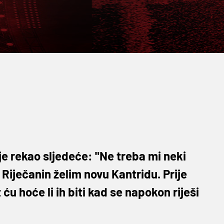
je rekao sljedeće: "Ne treba mi neki
Riječanin želim novu Kantridu. Prije
ću hoće li ih biti kad se napokon riješi