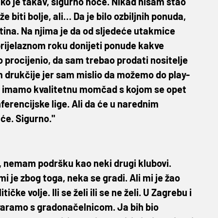
iko je takav, sigurno hoće. Nikad nisam stao
iti bolje, ali… Da je bilo ozbiljnih ponuda,
 istina. Na njima je da od sljedeće utakmice
prijelaznom roku donijeti ponude kakve
vo procijenio, da sam trebao prodati nositelje
m drukčije jer sam mislio da možemo do play-
rno imamo kvalitetnu momčad s kojom se opet
ferencijske lige. Ali da će u narednim
 će. Sigurno."
, nemam podršku kao neki drugi klubovi.
i je zbog toga, neka se gradi. Ali mi je žao
čke volje. Ili se želi ili se ne želi. U Zagrebu i
govaramo s gradonačelnicom. Ja bih bio