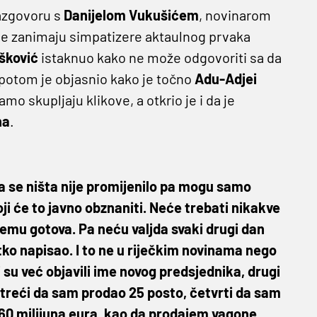
razgovoru s
Danijelom Vukušićem
, novinarom
e zanimaju simpatizere aktaulnog prvaka
šković
istaknuo kako ne može odgovoriti sa da
i, potom je objasnio kako je točno
Adu-Adjei
o skupljaju klikove, a otkrio je i da je
ha
.
a se ništa nije promijenilo pa mogu samo
oji će to javno obznaniti. Neće trebati nikakve
 temu gotova. Pa neću valjda svaki drugi dan
tko napisao. I to ne u riječkim novinama nego
i su već objavili ime novog predsjednika, drugi
i, treći da sam prodao 25 posto, četvrti da sam
60 milijuna eura, kao da prodajem vagone