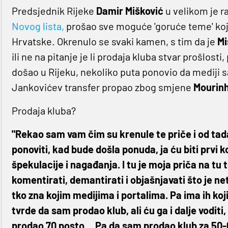
Predsjednik Rijeke
Damir Mišković
u velikom je 
Novog lista,
prošao sve moguće 'goruće teme' koj
Hrvatske. Okrenulo se svaki kamen, s tim da je
Mi
ili ne na pitanje je li prodaja kluba stvar prošlost
došao u Rijeku, nekoliko puta ponovio da mediji sam
Jankovićev transfer propao zbog smjene
Mourin
Prodaja kluba?
"
Rekao sam vam čim su krenule te priče i od tad
ponoviti, kad bude došla ponuda, ja ću biti prvi k
špekulacije i nagađanja. I tu je moja priča na tu
komentirati, demantirati i objašnjavati što je ne
tko zna kojim medijima i portalima. Pa ima ih koj
tvrde da sam prodao klub, ali ću ga i dalje vodit
prodao 70 posto… Pa da sam prodao klub za 50-