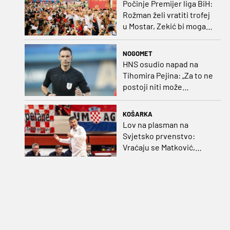
Počinje Premijer liga BiH:
Rožman želi vratiti trofej
u Mostar, Zekić bi mogao
biti iznenađenje
NOGOMET
HNS osudio napad na
Tihomira Pejina: „Za to ne
postoji niti može
postojati opravdanje”
KOŠARKA
Lov na plasman na
Svjetsko prvenstvo:
Vraćaju se Matković,
Nakić i Drežnjak