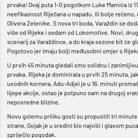
prvaka! Ovaj puta 1-0 pogotkom Luke Mamića iz 11-e
neefikasnost Riječana u napadu. Ili bolje rečeno
Olivera Zelenike. S nova tri boda, Varaždin se dod
više od Rijeke i sedam od Lokomotive. Novi, drugi 
scenarij za Varaždince, a do kraja sezone bit će g
Pogotovo jer imaju bolji međusobni omjer s Rije
U prvih 45 minuta gledali smo solidnu i zanimljivu
prvaka. Rijeka je dominirala u prvih 25 minuta, ja
uvodnih kornera, Adu-Adjei je u 16. minuti proma
lijepe akcije, ostao je potpuno sam na drugoj vratni
neposredne blizine.
Novu golemu priliku gosti su propustili tri minute
strane, Gojak je u sredini bio najviši i glavom puc
spriječio pogodak.