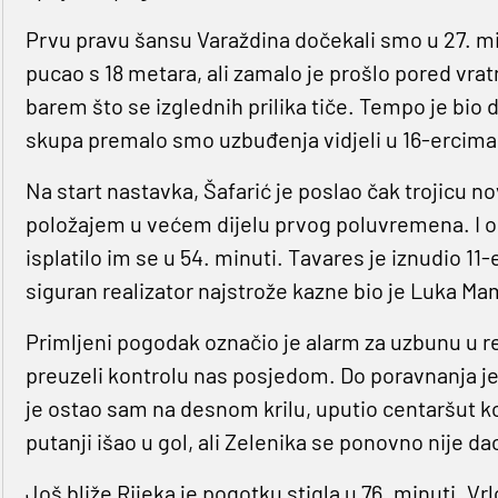
Prvu pravu šansu Varaždina dočekali smo u 27. min
pucao s 18 metara, ali zamalo je prošlo pored vrat
barem što se izglednih prilika tiče. Tempo je bio 
skupa premalo smo uzbuđenja vidjeli u 16-ercima
Na start nastavka, Šafarić je poslao čak trojicu 
položajem u većem dijelu prvog poluvremena. I 
isplatilo im se u 54. minuti. Tavares je iznudio 11
siguran realizator najstrože kazne bio je Luka Ma
Primljeni pogodak označio je alarm za uzbunu u
preuzeli kontrolu nas posjedom. Do poravnanja je 
je ostao sam na desnom krilu, uputio centaršut ko
putanji išao u gol, ali Zelenika se ponovno nije da
Još bliže Rijeka je pogotku stigla u 76. minuti. V