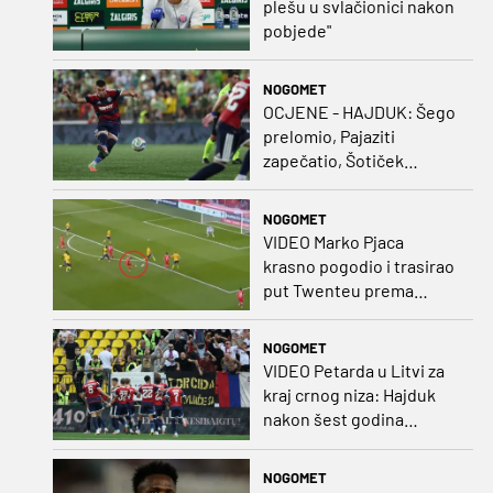
plešu u svlačionici nakon
pobjede"
NOGOMET
OCJENE - HAJDUK: Šego
prelomio, Pajaziti
zapečatio, Šotiček
oduševio u predstavi
splitskih 'odlikaša'
NOGOMET
VIDEO Marko Pjaca
krasno pogodio i trasirao
put Twenteu prema
važnoj pobjedi
NOGOMET
VIDEO Petarda u Litvi za
kraj crnog niza: Hajduk
nakon šest godina
pobijedio na europskom
gostovanju
NOGOMET