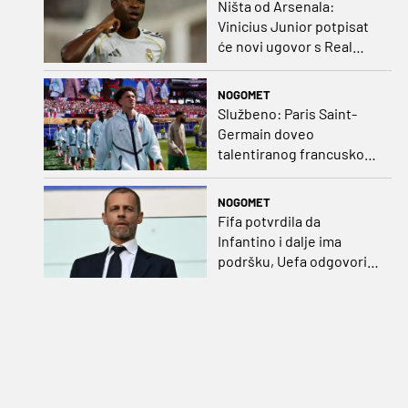
Ništa od Arsenala:
Vinicius Junior potpisat
će novi ugovor s Real
Madridom
NOGOMET
Službeno: Paris Saint-
Germain doveo
talentiranog francuskog
ofenzivca iz Monaca
NOGOMET
Fifa potvrdila da
Infantino i dalje ima
podršku, Uefa odgovorila
kako bojkot ostaje na
snazi