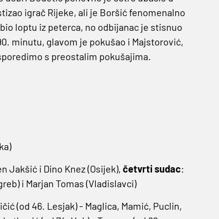
stizao igrač Rijeke, ali je Boršić fenomenalno
bio loptu iz peterca, no odbijanac je stisnuo
 90. minutu, glavom je pokušao i Majstorović,
usporedimo s preostalim pokušajima.
ka)
en Jakšić i Dino Knez (Osijek),
četvrti sudac
:
greb) i Marjan Tomas (Vladislavci)
ičić (od 46. Lesjak) - Maglica, Mamić, Puclin,