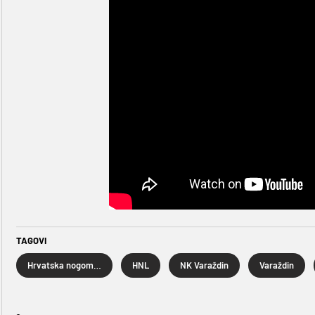
TAGOVI
Hrvatska nogometna liga
HNL
NK Varaždin
Varaždin