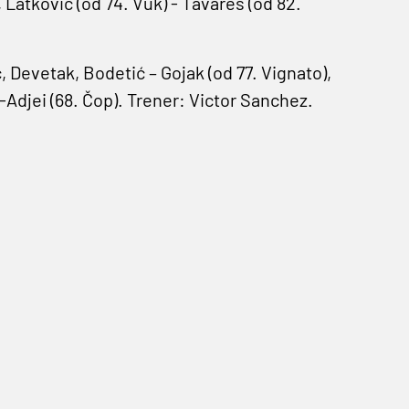
 Latković (od 74. Vuk) - Tavares (od 82.
, Devetak, Bodetić – Gojak (od 77. Vignato),
-Adjei (68. Čop). Trener: Victor Sanchez.