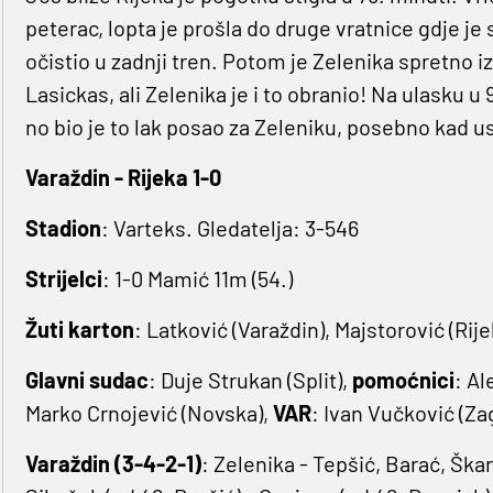
peterac, lopta je prošla do druge vratnice gdje je 
očistio u zadnji tren. Potom je Zelenika spretno iz
Lasickas, ali Zelenika je i to obranio! Na ulasku u
no bio je to lak posao za Zeleniku, posebno kad 
Varaždin - Rijeka 1-0
Stadion
: Varteks. Gledatelja: 3-546
Strijelci
: 1-0 Mamić 11m (54.)
Žuti karton
: Latković (Varaždin), Majstorović (Rije
Glavni sudac
: Duje Strukan (Split),
pomoćnici
: Al
Marko Crnojević (Novska),
VAR
: Ivan Vučković (Za
Varaždin (3-4-2-1)
: Zelenika - Tepšić, Barać, Škar