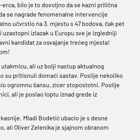
rca, bilo je to dovoljno da se kazni prilična
, da se nagrade fenomenalne intervencije
atno učvrstio na 3. mjestu s 47 bodova, čak pet
uzastopni izlazak u Europu sve je izgledniji
lavni kandidat za osvajanje trećeg mjesta!
kom!
 utakmicu, ali uz bolji nastup aktualnog
ko su pritisnuli domaći sastav. Poslije nekoliko
šio ogromnu šansu, zicer stopostotni. Poslije
ci, ali je poslao loptu iznad grede iz
 kasnije. Mladi Bodetić ubacio je s desne
ao, ali Oliver Zelenika je sjajnom obranom