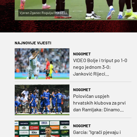
Vjeran Zganec Rogulja/PIXSELL
NAJNOVIJE VIJESTI
NOGOMET
VIDEO Bolje i triput po 1-0
nego jednom 3-0:
Janković Rijeci
projektilom donio slavlje
protiv inferiornijeg
NOGOMET
protivnika
Polovičan uspjeh
hrvatskih klubova za prvi
dan Ramljaka: Dinamo
poražen od Juventusa,
Hajduk bolji od Bologne
NOGOMET
Garcia: "Igrači pjevaju i