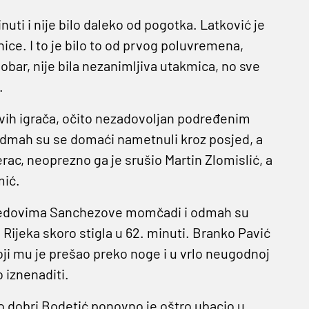
uti i nije bilo daleko od pogotka. Latković je
nice. I to je bilo to od prvog poluvremena,
dobar, nije bila nezanimljiva utakmica, no sve
.
novih igrača, očito nezadovoljan podređenim
odmah su se domaći nametnuli kroz posjed, a
-erac, neoprezno ga je srušio Martin Zlomislić, a
mić.
 redovima Sanchezove momčadi i odmah su
Rijeka skoro stigla u 62. minuti. Branko Pavić
ji mu je prešao preko noge i u vrlo neugodnoj
o iznenaditi.
rlo dobri Bodetić ponovno je oštro ubacio u