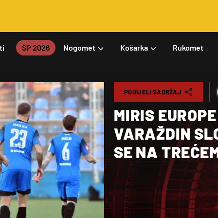
ti
SP 2026
Nogomet
Košarka
Rukomet
PODIJELI SADRŽAJ
MIRIS EUROP
VARAŽDIN SLO
SE NA TREĆE