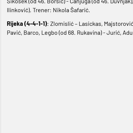
Sikošek (od 46. Boršić) - Canjuga (od 46. Duvnjak),
Ilinković). Trener: Nikola Šafarić.
Rijeka (4-4-1-1)
: Zlomislić – Lasickas, Majstorović
Pavić, Barco, Legbo (od 68. Rukavina) - Jurić, Adu