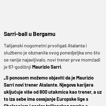
Sarri-ball u Bergamu
Talijanski nogometni prvoligaš Atalanta i
službeno je obznanila ovog ponedjeljka ono što
se ranije najavljivalo, novi trener prve momčadi
je 67-godišnji
Maurizio Sarri
.
„S ponosom možemo objaviti da je Maurizio
Sarri novi trener Atalante. Njegova karijera
uključuje više od 800 utakmica kao trener, a uz
to iza sebe ima osvajanje Europske lige s
Chelseajem i naslov talijanskog prvaka s