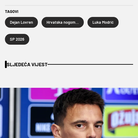
TAGOVI
Dejan Lovren
Hrvatska nogometna reprezentacija
Luka Modrić
SP 2026
SLJEDEĆA VIJEST