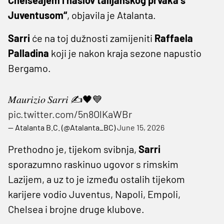
Juventusom“
, objavila je Atalanta.
Sarri
će na toj dužnosti zamijeniti
Raffaela
Palladina
koji je nakon kraja sezone napustio
Bergamo.
𝑀𝑎𝑢𝑟𝑖𝑧𝑖𝑜 𝑆𝑎𝑟𝑟𝑖 ✍️🖤💙
pic.twitter.com/5n8OlKaWBr
— Atalanta B.C. (@Atalanta_BC)
June 15, 2026
Prethodno je, tijekom svibnja,
Sarri
sporazumno raskinuo ugovor s rimskim
Lazijem, a uz to je između ostalih tijekom
karijere vodio Juventus, Napoli, Empoli,
Chelsea i brojne druge klubove.