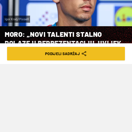
Igor Kralj/Pixsell
MORO: „NOVI TALENTI STALNO
DOLAZE U REPREZENTACIJU, UVIJEK
SE PITAM ODAKLE“
PODIJELI SADRŽAJ
VRIJEME ČITANJA: 2MIN | PON. 15.06.26. | 16:22
Veznjak Hrvatske govorio je uoči
dvoboja prvog kola