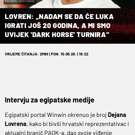
Reuters/John Sibley
LOVREN: „NADAM SE DA ĆE LUKA
IGRATI JOŠ 20 GODINA, A MI SMO
UVIJEK 'DARK HORSE' TURNIRA“
VRIJEME ČITANJA: 2MIN | PON. 15.06.26. | 16:22
Intervju za egipatske medije
Egipatski portal Winwin okrenuo je broj
Dejana
Lovrena
, kako bi bivši hrvatski reprezentativac i
aktualni branič PAOK-a, dao svoje viđenje