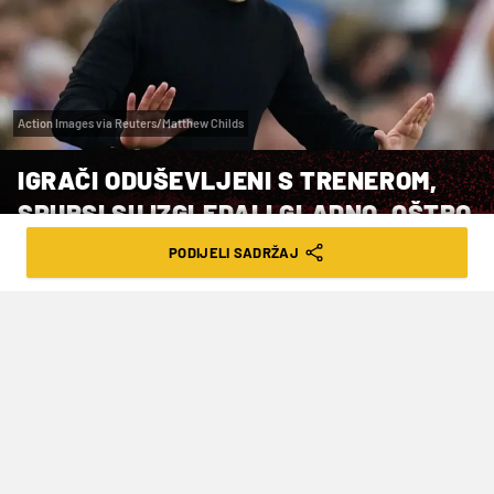
Action Images via Reuters/Matthew Childs
IGRAČI ODUŠEVLJENI S TRENEROM,
SPURSI SU IZGLEDALI GLADNO, OŠTRO
I OPASNO
PODIJELI SADRŽAJ
VRIJEME ČITANJA: 2MIN | PON. 04.05.26. | 12:19
Trener Tottenhama nakon pobjede na