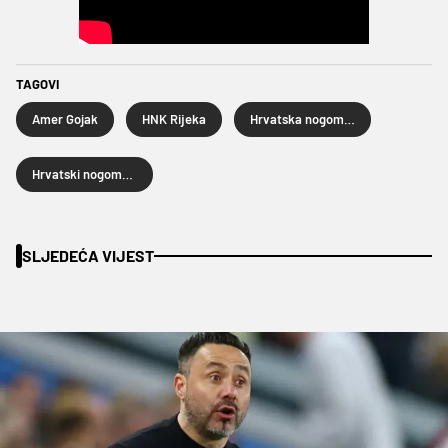
TAGOVI
Amer Gojak
HNK Rijeka
Hrvatska nogometna liga
Hrvatski nogometni kup
SLJEDEĆA VIJEST