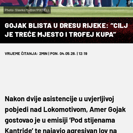
Photo: Slavko Midžor/PIXSELL
GOJAK BLISTA U DRESU RIJEKE: “CILJ
JE TREĆE MJESTO I TROFEJ KUPA”
VRIJEME ČITANJA: 2MIN | PON. 04.05.26. | 12:19
Nakon dvije asistencije u uvjerljivoj
pobjedi nad Lokomotivom, Amer Gojak
gostovao je u emisiji ‘Pod stijenama
Kantride’ te najavio agresivan lov na