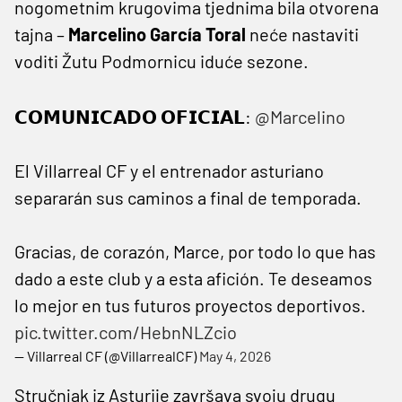
nogometnim krugovima tjednima bila otvorena
tajna –
Marcelino García Toral
neće nastaviti
voditi Žutu Podmornicu iduće sezone.
𝗖𝗢𝗠𝗨𝗡𝗜𝗖𝗔𝗗𝗢 𝗢𝗙𝗜𝗖𝗜𝗔𝗟:
@Marcelino
El Villarreal CF y el entrenador asturiano
separarán sus caminos a final de temporada.
Gracias, de corazón, Marce, por todo lo que has
dado a este club y a esta afición. Te deseamos
lo mejor en tus futuros proyectos deportivos.
pic.twitter.com/HebnNLZcio
— Villarreal CF (@VillarrealCF)
May 4, 2026
Stručnjak iz Asturije završava svoju drugu