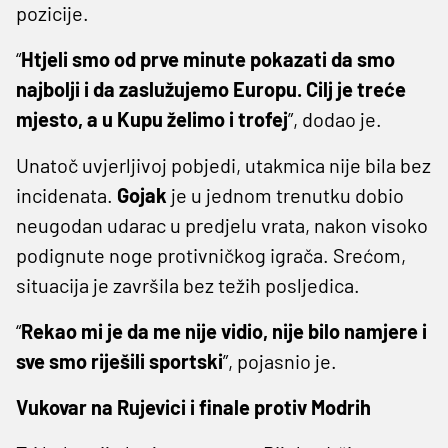
pozicije.
“
Htjeli smo od prve minute pokazati da smo
najbolji i da zaslužujemo Europu. Cilj je treće
mjesto, a u Kupu želimo i trofej
”, dodao je.
Unatoč uvjerljivoj pobjedi, utakmica nije bila bez
incidenata.
Gojak
je u jednom trenutku dobio
neugodan udarac u predjelu vrata, nakon visoko
podignute noge protivničkog igrača. Srećom,
situacija je završila bez težih posljedica.
“
Rekao mi je da me nije vidio, nije bilo namjere i
sve smo riješili sportski
”, pojasnio je.
Vukovar na Rujevici i finale protiv Modrih