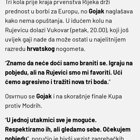
Tri kola prije kraja prvenstva Rijeka drži
prednost u borbi za Europu, no
Gojak
naglašava
kako nema opuštanja. U idućem kolu na
Rujevicu dolazi Vukovar (petak, 20.00), koji još
uvijek gaji nade da može ostati u najelitnijem
razredu
hrvatskog
nogometa.
“
Znamo da neće doći samo braniti se. Igraju na
pobjedu, ali na Rujevici smo mi favoriti. Ući
ćemo agresivno i tražiti nova tri boda.
”
Osvrnuo se
Gojak
i na skorašnje finale Kupa
protiv Modrih.
“
U jednoj utakmici sve je moguće.
Respektiramo ih, ali gledamo sebe. Očekujem
pobjedu
”, poručio je bivši vezist zagrebačkih