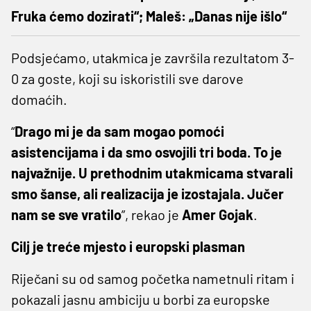
Fruka ćemo dozirati“; Maleš: „Danas nije išlo“
Podsjećamo, utakmica je završila rezultatom 3-
0 za goste, koji su iskoristili sve darove
domaćih.
“
Drago mi je da sam mogao pomoći
asistencijama i da smo osvojili tri boda. To je
najvažnije. U prethodnim utakmicama stvarali
smo šanse, ali realizacija je izostajala. Jučer
nam se sve vratilo
”, rekao je
Amer Gojak
.
Cilj je treće mjesto i europski plasman
Riječani su od samog početka nametnuli ritam i
pokazali jasnu ambiciju u borbi za europske