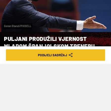
Goran Stanzl/PIXSELL
PULJANI PRODUŽILI VJERNOST
MLADOM ŠPANJOLSKOM TRENERU
PODIJELI SADRŽAJ
VRIJEME ČITANJA: 2MIN | UTO. 14.05.24. | 20:32
Ove sezone Pulu je vodio do obrane
titule u Kupu.