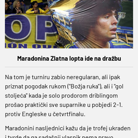
Maradonina Zlatna lopta ide na dražbu
Na tom je turniru zabio neregularan, ali ipak
priznat pogodak rukom ("Božja ruka"), ali i "gol
stoljeća" kada je solo prodorom driblingom
prošao praktički sve suparnike u pobjedi 2-1.
protiv Engleske u četvrtfinalu.
Maradonini nasljednici kažu da je trofej ukraden
i tvrde da ga sadašnji vlasnik nema pravo