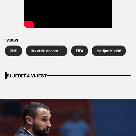
TAGOVI
HNS
Hrvatski nogometni savez
FIFA
Marijan Kustić
SLJEDEĆA VIJEST