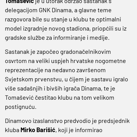
Tomašević
je u utorak održao sastanak s
delegacijom GNK Dinama, a glavne teme
razgovora bile su stanje u klubu te optimalni
model izgradnje novog stadiona, priopćili su iz
gradske službe za informiranje i medije.
Sastanak je započeo gradonačelnikovim
osvrtom na veliki uspjeh hrvatske nogometne
reprezentacije na nedavno završenom
Svjetskom prvenstvu, u čijem je sastavu igralo
više sadašnjih i bivših igrača Dinama, te je
Tomašević čestitao klubu na tom velikom
postignuću.
Dinamovo izaslanstvo predvodio je predsjednik
kluba
Mirko Barišić
, koji je informirao