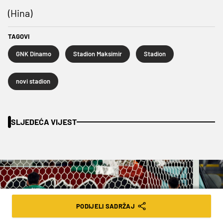
(Hina)
TAGOVI
GNK Dinamo
Stadion Maksimir
Stadion
novi stadion
SLJEDEĆA VIJEST
PODIJELI SADRŽAJ