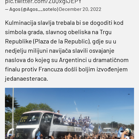
pic.twitter.com/ZuQxgiJEPY
— Agos (@Agos__sotelo)
December 20, 2022
Kulminacija slavlja trebala bi se dogoditi kod
simbola grada, slavnog obeliska na Trgu
Republike (Plaza de la Republic), gdje su u
nedjelju milijuni navijača slavili osvajanje
naslova do kojeg su Argentinci u dramatičnom
finalu protiv Francuza došli boljim izvođenjem
jedanaesteraca.