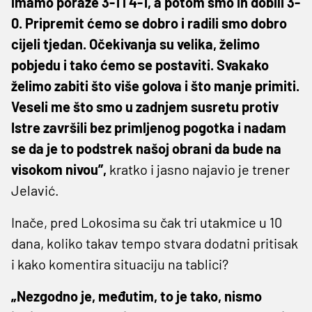
imamo poraze 3-1 i 4-1, a potom smo ih dobili 3-
0. Pripremit ćemo se dobro i radili smo dobro
cijeli tjedan. Očekivanja su velika, želimo
pobjedu i tako ćemo se postaviti. Svakako
želimo zabiti što više golova i što manje primiti.
Veseli me što smo u zadnjem susretu protiv
Istre završili bez primljenog pogotka i nadam
se da je to podstrek našoj obrani da bude na
visokom nivou”,
kratko i jasno najavio je trener
Jelavić.
Inače, pred Lokosima su čak tri utakmice u 10
dana, koliko takav tempo stvara dodatni pritisak
i kako komentira situaciju na tablici?
„Nezgodno je, međutim, to je tako, nismo