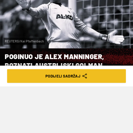
REUTERS/Kai Pfaffenbach
POGINUO JE ALEX MANNINGER,
POZNATI AUSTRIJSKI GOLMAN
PODIJELI SADRŽAJ
VRIJEME ČITANJA: 2MIN | ČET. 16.04.26. | 16:47
Igrao je za brojne europske velikane