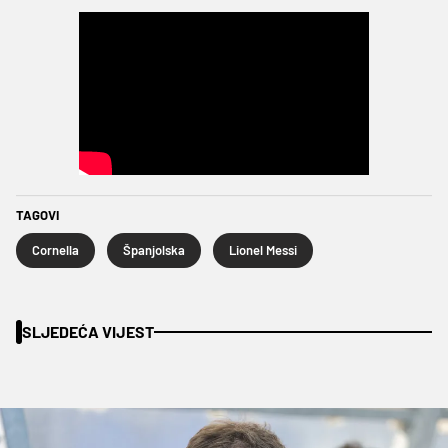
TAGOVI
Cornella
Španjolska
Lionel Messi
SLJEDEĆA VIJEST