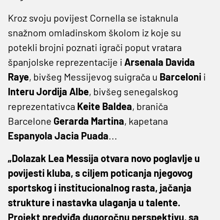
Kroz svoju povijest Cornella se istaknula
snažnom omladinskom školom iz koje su
potekli brojni poznati igrači poput vratara
španjolske reprezentacije i
Arsenala
Davida
Raye
, bivšeg Messijevog suigrača u
Barceloni
i
Interu Jordija Albe
, bivšeg senegalskog
reprezentativca
Keite Baldea
, braniča
Barcelone
Gerarda Martina
, kapetana
Espanyola Jacia Puada
...
„Dolazak Lea Messija otvara novo poglavlje u
povijesti kluba, s ciljem poticanja njegovog
sportskog i institucionalnog rasta, jačanja
strukture i nastavka ulaganja u talente.
Projekt predviđa dugoročnu perspektivu, sa