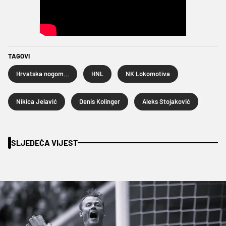
TAGOVI
Hrvatska nogometna liga
HNL
NK Lokomotiva
Nikica Jelavić
Denis Kolinger
Aleks Stojaković
SLJEDEĆA VIJEST