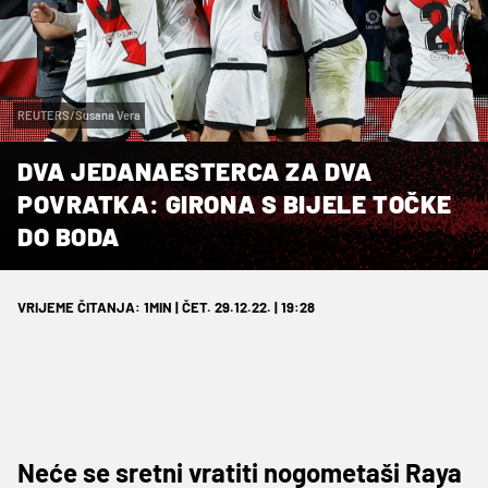
REUTERS/Susana Vera
DVA JEDANAESTERCA ZA DVA
POVRATKA: GIRONA S BIJELE TOČKE
DO BODA
VRIJEME ČITANJA: 1MIN | ČET. 29.12.22. | 19:28
Neće se sretni vratiti nogometaši Raya