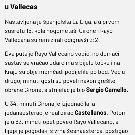
u Vallecas
Nastavljena je španjolska La Liga, a u prvom
susretu 15. kola nogometaši Girone i Rayo
Vallecana su remizirali odigravši 2:2.
Dva puta je Rayo Vallecano vodio, no domaći
sastav se vraćao udarcima s bijele točke i na
kraju su obje momčadi podijelile po bod. Već u
drugoj minuti gosti su poveli nakon greške
obrane Girone, a strijelac je bio
Sergio Camello.
U 34. minuti Girona je izjednačila, a
jedanaesterac je realizirao
Castellanos
. Potom
je u 62. minuti opet poveo Rayo Vallecano, a
lijepi je pogodak, s vrha šesnaesterca, postigao