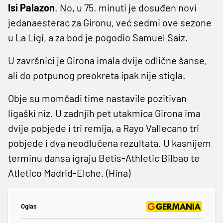
Isi Palazon
. No, u 75. minuti je dosuđen novi
jedanaesterac za Gironu, već sedmi ove sezone
u La Ligi, a za bod je pogodio Samuel Saiz.
U završnici je Girona imala dvije odlične šanse,
ali do potpunog preokreta ipak nije stigla.
Obje su momčadi time nastavile pozitivan
ligaški niz. U zadnjih pet utakmica Girona ima
dvije pobjede i tri remija, a Rayo Vallecano tri
pobjede i dva neodlučena rezultata. U kasnijem
terminu dansa igraju Betis-Athletic Bilbao te
Atletico Madrid-Elche. (Hina)
Oglas