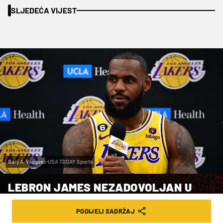
SLJEDEĆA VIJEST
Gary A. Vasquez-USA TODAY Sports
LEBRON JAMES NEZADOVOLJAN U
LAKERSIMA: "ŽELIM POBJEDE I
PODIJELI SADRŽAJ
TITULE"