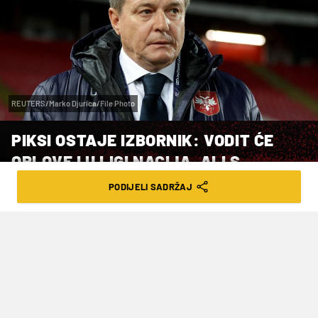
REUTERS/Marko Djurica/File Photo
PIKSI OSTAJE IZBORNIK: VODIT ĆE
ORLOVE I U LIGI NACIJA, ALI S
MANJOM PLAĆOM!
PODIJELI SADRŽAJ
VRIJEME ČITANJA: 1MIN | ČET. 11.07.24. | 19:16