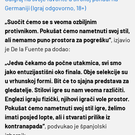
Germaniji (Igraj odgovorno, 18+)
„Suočit ćemo se s veoma ozbiljnim
protivnikom. Pokušat ćemo nametnuti svoj stil,
ali nemamo puno prostora za pogrešku“
, izjavio
je De la Fuente pa dodao:
„Jedva čekamo da počne utakmica, svi smo
jako entuzijastišni oko finala. Obje selekcije su
u vrhunskoj formi. Bit će to sjajna predstava za
gledatelje. Stilovi igre su nam veoma različiti.
Englezi igraju fizički, njihovi igrači vole prostor.
Pokušat ćemo nametnuti svoj stil igre, želimo
imati posjed lopte, ali i stvarati prilike iz
kontranapada“
, podvukao je španjolski
izbornik.