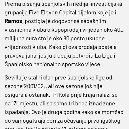
Prema pisanju španjolskih medija, investicijska
grupacija Five Eleven Capital dijelom koje je i
Ramos
, postigla je dogovor sa sadašnjim
vlasnicima kluba o kupoprodaji vrijedan oko 400
milijuna eura što je oko 80 posto ukupne
vrijednosti kluba. Kako bi ova prodaja postala
pravovaljana, još ju trebaju potvrditi La Liga i
Španjolsko nacionalno sportsko vijeće.
Sevilla je stalni član prve španjolske lige od
sezone 2001/02., ali ove sezone još nije
osigurala ostanak. Tri kola prije kraja nalazi se
na 13. mjestu, ali sa samo tri boda iznad zone
ispadanja. Ovo je druga godina kako se momčad
do samoga kraja bori za očuvanje prvoligaškog
statusa, lani je zauzela 17. mjesto sa samo