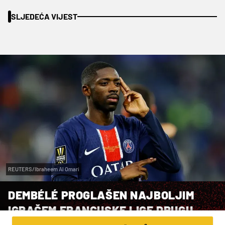
SLJEDEĆA VIJEST
REUTERS/Ibraheem Al Omari
DEMBÉLÉ PROGLAŠEN NAJBOLJIM
IGRAČEM FRANCUSKE LIGE DRUGU
GODINU ZAREDOM