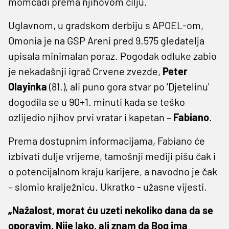
momčadi prema njihovom cilju.
Uglavnom, u gradskom derbiju s APOEL-om,
Omonia je na GSP Areni pred 9.575 gledatelja
upisala minimalan poraz. Pogodak odluke zabio
je nekadašnji igrač Crvene zvezde,
Peter
Olayinka
(81.), ali puno gora stvar po 'Djetelinu'
dogodila se u 90+1. minuti kada se teško
ozlijedio njihov prvi vratar i kapetan –
Fabiano
.
Prema dostupnim informacijama, Fabiano će
izbivati dulje vrijeme, tamošnji mediji pišu čak i
o potencijalnom kraju karijere, a navodno je čak
– slomio kralježnicu. Ukratko - užasne vijesti.
„Nažalost, morat ću uzeti nekoliko dana da se
oporavim. Nije lako, ali znam da Bog ima