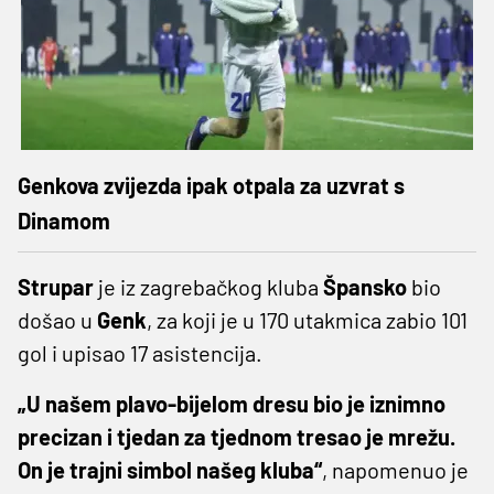
Genkova zvijezda ipak otpala za uzvrat s
Dinamom
Strupar
je iz zagrebačkog kluba
Špansko
bio
došao u
Genk
, za koji je u 170 utakmica zabio 101
gol i upisao 17 asistencija.
„U našem plavo-bijelom dresu bio je iznimno
precizan i tjedan za tjednom tresao je mrežu.
On je trajni simbol našeg kluba“
, napomenuo je