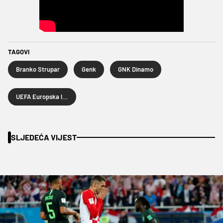
TAGOVI
Branko Strupar
Genk
GNK Dinamo
UEFA Europska liga
SLJEDEĆA VIJEST