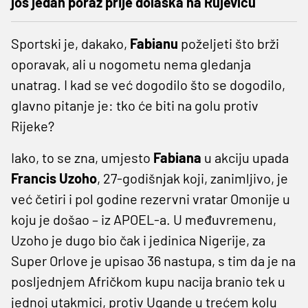
još jedan poraz prije dolaska na Rujevicu
Sportski je, dakako,
Fabianu
poželjeti što brži
oporavak, ali u nogometu nema gledanja
unatrag. I kad se već dogodilo što se dogodilo,
glavno pitanje je: tko će biti na golu protiv
Rijeke?
Iako, to se zna, umjesto
Fabiana
u akciju upada
Francis Uzoho
, 27-godišnjak koji, zanimljivo, je
već četiri i pol godine rezervni vratar Omonije u
koju je došao – iz APOEL-a. U međuvremenu,
Uzoho je dugo bio čak i jedinica Nigerije, za
Super Orlove je upisao 36 nastupa, s tim da je na
posljednjem Afričkom kupu nacija branio tek u
jednoj utakmici, protiv Ugande u trećem kolu