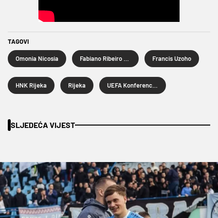
TAGOVI
Omonia Nicosia
Fabiano Ribeiro de Freitas
Francis Uzoho
HNK Rijeka
Rijeka
UEFA Konferencijska liga
SLJEDEĆA VIJEST