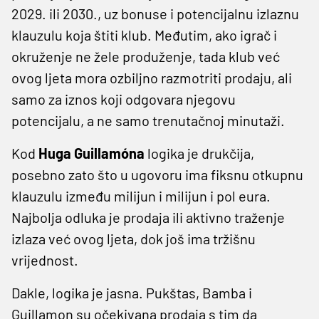
2029. ili 2030., uz bonuse i potencijalnu izlaznu
klauzulu koja štiti klub. Međutim, ako igrač i
okruženje ne žele produženje, tada klub već
ovog ljeta mora ozbiljno razmotriti prodaju, ali
samo za iznos koji odgovara njegovu
potencijalu, a ne samo trenutačnoj minutaži.
Kod
Huga Guillamóna
logika je drukčija,
posebno zato što u ugovoru ima fiksnu otkupnu
klauzulu između milijun i milijun i pol eura.
Najbolja odluka je prodaja ili aktivno traženje
izlaza već ovog ljeta, dok još ima tržišnu
vrijednost.
Dakle, logika je jasna. Pukštas, Bamba i
Guillamon su očekivana prodaja s tim da