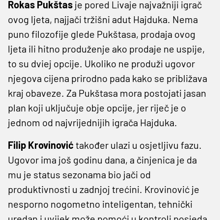
Rokas Pukštas
je pored Livaje najvažniji igrač
ovog ljeta, najjači tržišni adut Hajduka. Nema
puno filozofije glede Pukštasa, prodaja ovog
ljeta ili hitno produženje ako prodaje ne uspije,
to su dviej opcije. Ukoliko ne produži ugovor
njegova cijena prirodno pada kako se približava
kraj obaveze. Za Pukštasa mora postojati jasan
plan koji uključuje obje opcije, jer riječ je o
jednom od najvrijednijih igrača Hajduka.
Filip Krovinović
također ulazi u osjetljivu fazu.
Ugovor ima još godinu dana, a činjenica je da
mu je status sezonama bio jači od
produktivnosti u zadnjoj trećini. Krovinović je
nesporno nogometno inteligentan, tehnički
uredan i uvijek može pomoći u kontroli posjeda.