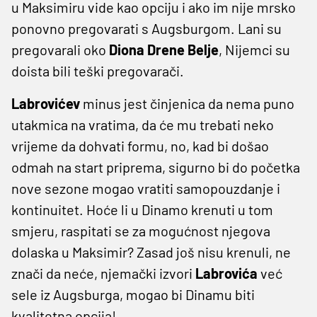
u Maksimiru vide kao opciju i ako im nije mrsko
ponovno pregovarati s Augsburgom. Lani su
pregovarali oko
Diona Drene Belje
, Nijemci su
doista bili teški pregovarači.
Labrovićev
minus jest činjenica da nema puno
utakmica na vratima, da će mu trebati neko
vrijeme da dohvati formu, no, kad bi došao
odmah na start priprema, sigurno bi do početka
nove sezone mogao vratiti samopouzdanje i
kontinuitet. Hoće li u Dinamo krenuti u tom
smjeru, raspitati se za mogućnost njegova
dolaska u Maksimir? Zasad još nisu krenuli, ne
znači da neće, njemački izvori
Labrovića
već
sele iz Augsburga, mogao bi Dinamu biti
kvalitetna opcija!