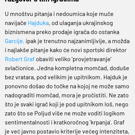
U mnoštvu pitanja i nedoumica koje muče
navijače
Hajduka
, od ulaganja ukrajinskog
biznismena preko prodaje igrača do ostanka
Garcije,
ipak je trenutno najzanimljivije, a možda
i najlakše pitanje kako će novi sportski direktor
Robert Graf
obaviti veliko 'provjetravanje'
svlačionice. Jedna kompletna momčad, doduše
bez vratara, pod velikim je upitnikom. Hajduk je
ponovno došao do točke na kojoj ne može samo
nadograditi momčad, mora je pročistiti. Ne zato
što je svaki igrač koji je pod upitnikom loš, nego
zato što se Poljud više ne može voditi logikom
sentimentalnosti i kratkoročnog 'krpanja'. Graf
je već javno postavio kriterije većeg intenziteta,