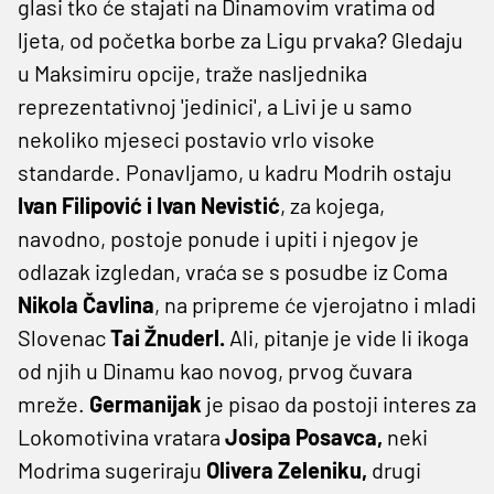
glasi tko će stajati na Dinamovim vratima od
ljeta, od početka borbe za Ligu prvaka? Gledaju
u Maksimiru opcije, traže nasljednika
reprezentativnoj 'jedinici', a Livi je u samo
nekoliko mjeseci postavio vrlo visoke
standarde. Ponavljamo, u kadru Modrih ostaju
Ivan Filipović i Ivan Nevistić
, za kojega,
navodno, postoje ponude i upiti i njegov je
odlazak izgledan, vraća se s posudbe iz Coma
Nikola Čavlina
, na pripreme će vjerojatno i mladi
Slovenac
Tai Žnuderl.
Ali, pitanje je vide li ikoga
od njih u Dinamu kao novog, prvog čuvara
mreže.
Germanijak
je pisao da postoji interes za
Lokomotivina vratara
Josipa Posavca,
neki
Modrima sugeriraju
Olivera Zeleniku,
drugi