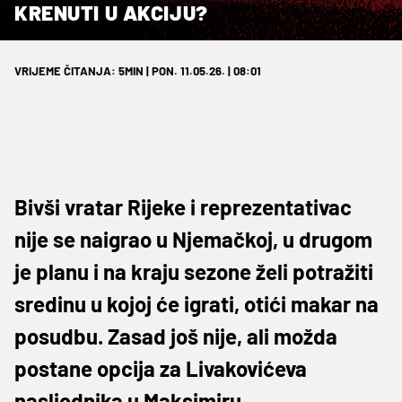
KRENUTI U AKCIJU?
VRIJEME ČITANJA: 5MIN | PON. 11.05.26. | 08:01
Bivši vratar Rijeke i reprezentativac
nije se naigrao u Njemačkoj, u drugom
je planu i na kraju sezone želi potražiti
sredinu u kojoj će igrati, otići makar na
posudbu. Zasad još nije, ali možda
postane opcija za Livakovićeva
nasljednika u Maksimiru