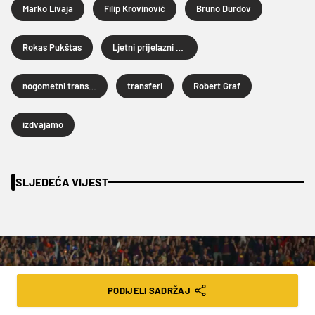
Marko Livaja
Filip Krovinović
Bruno Durdov
Rokas Pukštas
Ljetni prijelazni rok 2026.
nogometni transferi
transferi
Robert Graf
izdvajamo
SLJEDEĆA VIJEST
PODIJELI SADRŽAJ