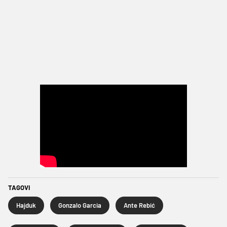
TAGOVI
Hajduk
Gonzalo Garcia
Ante Rebić