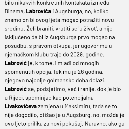
bilo nikakvih konkretnih kontakata između
Dinama,
Labrovića
i Augsburga, no, koliko
znamo on bi ovog ljeta mogao potražiti novu
sredinu. Želi braniti, vratiti se 'u život', a nije
isključeno da bi iz Augsburga prvo mogao na
posudbu, s pravom otkupa, jer ugovor mu u
njemačkom klubu traje do 2029. godine.
Labrović
je, k tome, i mlađi od mnogih
spomenutih opcija, tek mu je 26 godina,
njegovo najbolje golmansko doba dolazi.
Labrović
se, podsjetimo, već i ranije, dok je bio
u Rijeci, spominjao kao potencijalna
Livakovićeva
zamjena u Maksimiru, tada se to
nije dogodilo, otišao je u Augsburg, no, možda je
ovo ljeto prilika za novi pokušaj. Naravno, ako ga