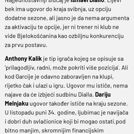
bek ima ugovor do kraja svibnja, uz opciju
dodatne sezone, ali jasno je da nema argumenta
za aktivaciju te opcije, jer ni trener ni klub ne
vide Bjelokošćanina kao ozbiljnu konkurenciju
za prvu postavu.
Anthony Kalik
je tip igrača kojeg se opisuje sa
'prilagodljiv, radni, može pokriti više pozicija'. Ali
kod Garcije je odavno zaboravljen na klupi,
rijetko čak i ulazi u igru. Ugovor mu ističe, nema
najave da će izbjeći sudbinu Dialla.
Dariju
Melnjaku
ugovor također ističe na kraju sezone.
U listopadu puni 34. godine, ljubimac je navijača
i dobri duh svlačionice koji bi mogao ostati.pod
bitno manjim, skromnijim financijskim