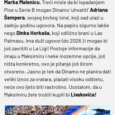
Marka Malenicu.
Treći misle da bi ispadanjem
Pise u Serie B mogao Dinamo 'uhvatiti'
Adriana
Šempera
, svojeg bivšeg 'sina', koji sad ulazi u
zadnju godinu ugovora. Na papiru sigurno lakše
nego
Dinka Horkaša,
koji odlično brani u Las
Palmasu, ima duži ugovor (do 2028.) i mogao bi
još završiti u La Ligi! Postoje informacije da
imaju u Maksimiru i neke inozemne opcije, još
ništa konkretno, ovo je pitanje još širom
otvoreno. Jasno je tek da Dinamo ne planira dati
veliki iznos za vratara, plaćati visoku odštetu,
neće ovo ljeto biti rastrošno. Uostalom, da u
Maksimiru žele trošiti kupili bi
Livakovića!