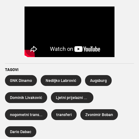
TAGOVI
GNK Dinamo
Nediljko Labrović
Augsburg
Dominik Livaković
Ljetni prijelazni rok 2026.
nogometni transferi
transferi
Zvonimir Boban
Dario Dabac