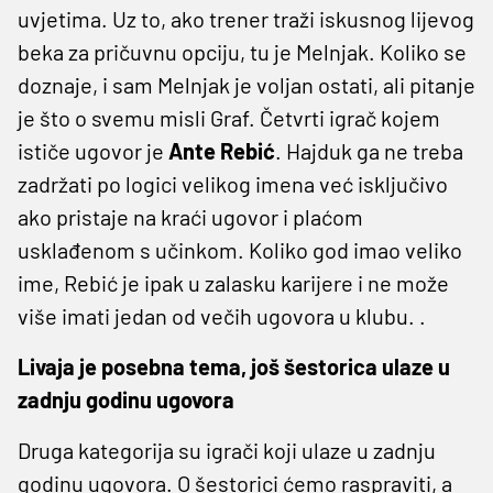
uvjetima. Uz to, ako trener traži iskusnog lijevog
beka za pričuvnu opciju, tu je Melnjak. Koliko se
doznaje, i sam Melnjak je voljan ostati, ali pitanje
je što o svemu misli Graf. Četvrti igrač kojem
ističe ugovor je
Ante Rebić
. Hajduk ga ne treba
zadržati po logici velikog imena već isključivo
ako pristaje na kraći ugovor i plaćom
usklađenom s učinkom. Koliko god imao veliko
ime, Rebić je ipak u zalasku karijere i ne može
više imati jedan od večih ugovora u klubu. .
Livaja je posebna tema, još šestorica ulaze u
zadnju godinu ugovora
Druga kategorija su igrači koji ulaze u zadnju
godinu ugovora. O šestorici ćemo raspraviti, a