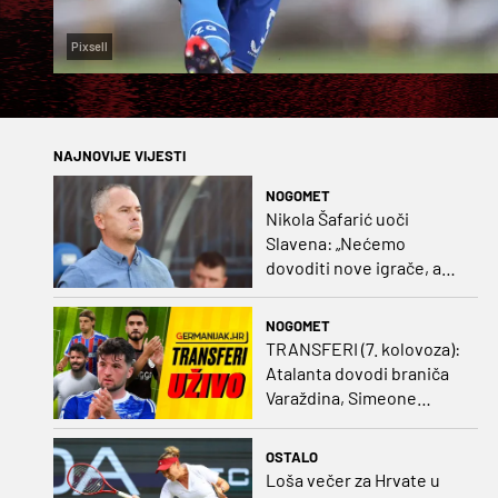
Pixsell
NAJNOVIJE VIJESTI
NOGOMET
Nikola Šafarić uoči
Slavena: „Nećemo
dovoditi nove igrače, a
prodaji ćemo razmisliti
ako dođe ponuda”
NOGOMET
TRANSFERI (7. kolovoza):
Atalanta dovodi braniča
Varaždina, Simeone
dovodi stopera po svom
ukusu
OSTALO
Loša večer za Hrvate u