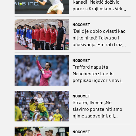
Kanadi: Mektić doživio
poraz s Krajicekom, Vekić
poražena u paru sa
Sakkari
NOGOMET
“Dalić je dobio ovlasti kao
nitko nikad! Takva su i
očekivanja, Emirati traže
i veliki rezultat!“
NOGOMET
Trafford napušta
Manchester: Leeds
potpisao ugovor s novim
golmanom i oborio
nekoliko rekorda
NOGOMET
Strateg Ilvesa: „Ne
slavimo poraze niti smo
njime zadovoljni, ali
možemo biti ponosni jer
smo pokazali karakter”
NOGOMET