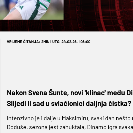
VRIJEME ČITANJA: 2MIN | UTO. 24.02.26. | 08:00
Nakon Svena Šunte, novi 'klinac' među D
Slijedi li sad u svlačionici daljnja čistka?
Intenzivno je i dalje u Maksimiru, svaki dan nešto
Doduše, sezona jest zahuktala, Dinamo igra svaka 