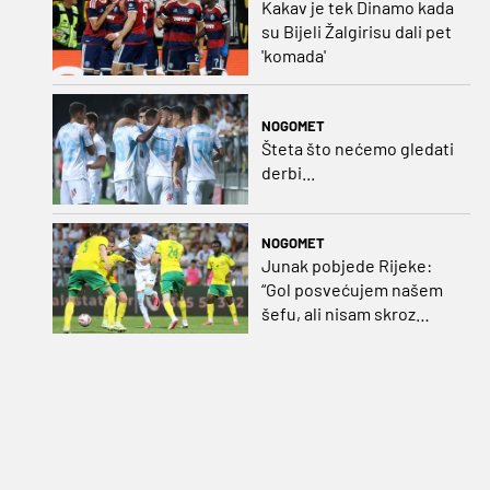
Kakav je tek Dinamo kada
su Bijeli Žalgirisu dali pet
'komada'
NOGOMET
Šteta što nećemo gledati
derbi...
NOGOMET
Junak pobjede Rijeke:
“Gol posvećujem našem
šefu, ali nisam skroz
zadovoljan, trebali smo
pobijediti s dva, tri gola
razlike”