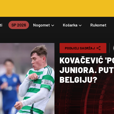
ti
SP 2026
Nogomet
Košarka
Rukomet
PODIJELI SADRŽAJ
KOVAČEVIĆ '
JUNIORA. PUT
BELGIJU?