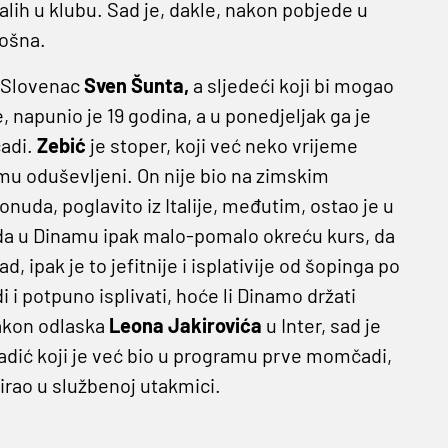
talih u klubu. Sad je, dakle, nakon pobjede u
pošna.
i Slovenac
Sven Šunta,
a sljedeći koji bi mogao
, napunio je 19 godina, a u ponedjeljak ga je
čadi.
Zebić
je stoper, koji već neko vrijeme
mu oduševljeni. On nije bio na zimskim
ponuda, poglavito iz Italije, međutim, ostao je u
e da u Dinamu ipak malo-pomalo okreću kurs, da
 ipak je to jefitnije i isplativije od šopinga po
i i potpuno isplivati, hoće li Dinamo držati
Nakon odlaska
Leona Jakirovića
u Inter, sad je
mladić koji je već bio u programu prve momčadi,
itirao u službenoj utakmici.