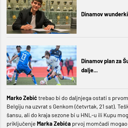
Dinamov wunderkin
Dinamov plan za Šu
dalje...
Marko Zebić
trebao bi do daljnjega ostati s prvo
Belgiju na uzvrat s Genkom (četvrtak, 21 sat). Tešk
šansu, ali do kraja sezone bi u HNL-u ili Kupu mog
priključenje
Marka Zebića
prvoj momčadi mogao bi 