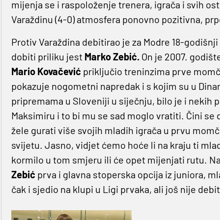
mijenja se i raspoloženje trenera, igrača i svih os
Varaždinu (4-0) atmosfera ponovno pozitivna, pr
Protiv Varaždina debitirao je za Modre 18-godišnj
dobiti priliku jest
Marko Zebić.
On je 2007. godište
Mario Kovačević
priključio treninzima prve mom
pokazuje nogometni napredak i s kojim su u Dina
pripremama u Sloveniji u siječnju, bilo je i nekih 
Maksimiru i to bi mu se sad moglo vratiti. Čini s
žele gurati više svojih mladih igrača u prvu momčad,
svijetu. Jasno, vidjet ćemo hoće li na kraju ti mlad
kormilo u tom smjeru ili će opet mijenjati rutu. 
Zebić
prva i glavna stoperska opcija iz juniora, 
čak i sjedio na klupi u Ligi prvaka, ali još nije deb