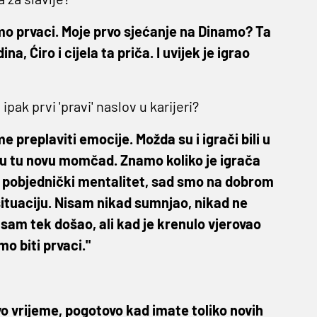
o prvaci. Moje prvo sjećanje na Dinamo? Ta
, Ćiro i cijela ta priča. I uvijek je igrao
pak prvi 'pravi' naslov u karijeri?
preplaviti emocije. Možda su i igrači bili u
o u tu novu momčad. Znamo koliko je igrača
riti pobjednički mentalitet, sad smo na dobrom
situaciju. Nisam nikad sumnjao, nikad ne
sam tek došao, ali kad je krenulo vjerovao
mo biti prvaci."
o vrijeme, pogotovo kad imate toliko novih