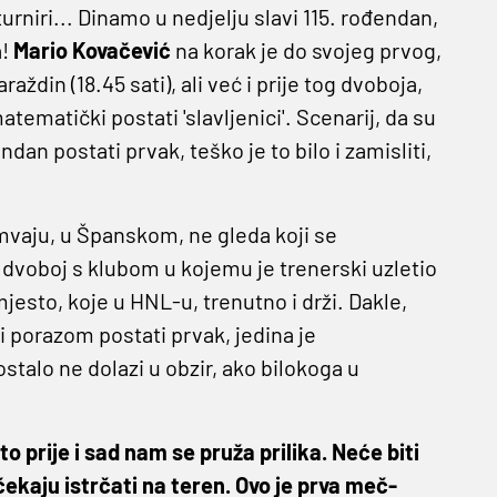
urniri... Dinamo u nedjelju slavi 115. rođendan,
a!
Mario Kovačević
na korak je do svojeg prvog,
ždin (18.45 sati), ali već i prije tog dvoboja,
tematički postati 'slavljenici'. Scenarij, da su
ndan postati prvak, teško je to bilo i zamisliti,
mvaju, u Španskom, ne gleda koji se
dvoboj s klubom u kojemu je trenerski uzletio
mjesto, koje u HNL-u, trenutno i drži. Dakle,
i porazom postati prvak, jedina je
stalo ne dolazi u obzir, ako bilokoga u
 prije i sad nam se pruža prilika. Neće biti
ekaju istrčati na teren. Ovo je prva meč-