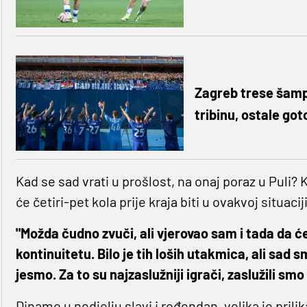
Zagreb trese šamp
tribinu, ostale go
Kad se sad vrati u prošlost, na onaj poraz u Puli? K
će četiri-pet kola prije kraja biti u ovakvoj situacij
"Možda čudno zvuči, ali vjerovao sam i tada da ć
kontinuitetu. Bilo je tih loših utakmica, ali sad s
jesmo. Za to su najzaslužniji igrači, zaslužili smo b
Dinamo u nedjelju slavi i rođendan, velika je prilik