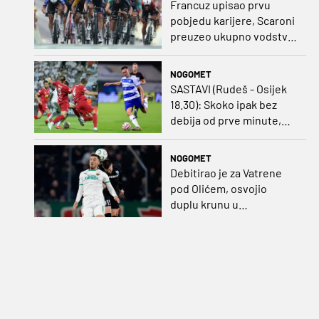
Francuz upisao prvu
pobjedu karijere, Scaroni
preuzeo ukupno vodstvo
u Poljskoj
NOGOMET
SASTAVI (Rudeš - Osijek
18.30): Skoko ipak bez
debija od prve minute,
gosti promijenili
napadača u odnosu na
NOGOMET
prvo kolo
Debitirao je za Vatrene
pod Olićem, osvojio
duplu krunu u
Rumunjskoj pa preselio
na Cipar