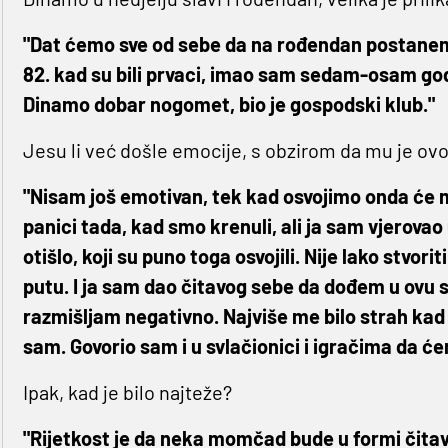
"Dat ćemo sve od sebe da na rođendan postanem
82. kad su bili prvaci, imao sam sedam-osam godina
Dinamo dobar nogomet, bio je gospodski klub."
Jesu li već došle emocije, s obzirom da mu je ovo i
"Nisam još emotivan, tek kad osvojimo onda će me 
panici tada, kad smo krenuli, ali ja sam vjerova
otišlo, koji su puno toga osvojili. Nije lako stvo
putu. I ja sam dao čitavog sebe da dođem u ovu 
razmišljam negativno. Najviše me bilo strah kad 
sam. Govorio sam i u svlačionici i igračima da će
Ipak, kad je bilo najteže?
"Rijetkost je da neka momčad bude u formi čitav