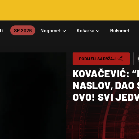
ti
SP 2026
Nogomet
Košarka
Rukomet
PODIJELI SADRŽAJ
KOVAČEVIĆ: 
NASLOV, DAO 
OVO! SVI JED