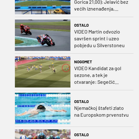
Gorica 21.00): Jelavić bez
većih iznenađenja,
Carević u vatru gurnuo
klinca
OSTALO
VIDEO Martin odvozio
savršen sprint i uzeo
pobjedu u Silverstoneu
NOGOMET
VIDEO Kandidat za gol
sezone, a tek je
otvaranje: Segečić
bombom probio West
Ham!
OSTALO
Njemačkoj štafeti zlato
na Europskom prvenstvu
OSTALO