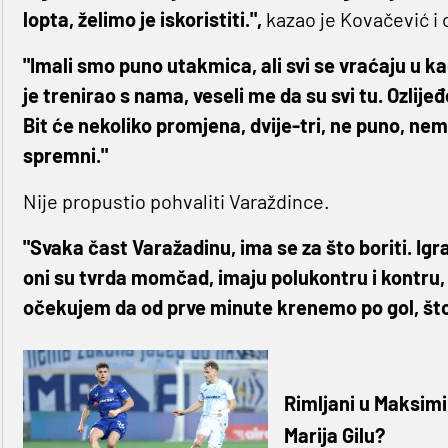
lopta, želimo je iskoristiti.",
kazao je Kovačević i o
"Imali smo puno utakmica, ali svi se vraćaju u kad
je trenirao s nama, veseli me da su svi tu. Ozlij
Bit će nekoliko promjena, dvije-tri, ne puno, nem
spremni."
Nije propustio pohvaliti Varaždince.
"Svaka čast Varažadinu, ima se za što boriti. Igr
oni su tvrda momčad, imaju polukontru i kontru, 
očekujem da od prve minute krenemo po gol, što 
Rimljani u Maksimi
Marija Gilu?