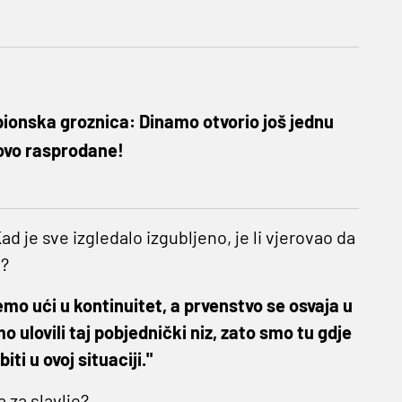
ionska groznica: Dinamo otvorio još jednu
tovo rasprodane!
ad je sve izgledalo izgubljeno, je li vjerovao da
i?
emo ući u kontinuitet, a prvenstvo se osvaja u
mo ulovili taj pobjednički niz, zato smo tu gdje
iti u ovoj situaciji."
a za slavlje?