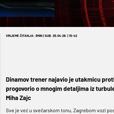
VRIJEME ČITANJA: 3MIN | SUB. 25.04.26. | 15:42
Dinamov trener najavio je utakmicu protiv
progovorio o mnogim detaljima iz turbule
Miha Zajc
Sve je već u svečarskom tonu, Zagrebom vozi po