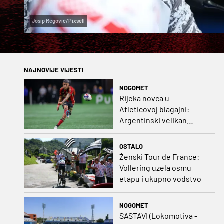
Josip Regović/Pixsell
NAJNOVIJE VIJESTI
NOGOMET
Rijeka novca u
Atleticovoj blagajni:
Argentinski velikan
doveo Almadu i oborio
rekord lige
OSTALO
Ženski Tour de France:
Vollering uzela osmu
etapu i ukupno vodstvo
NOGOMET
SASTAVI (Lokomotiva -