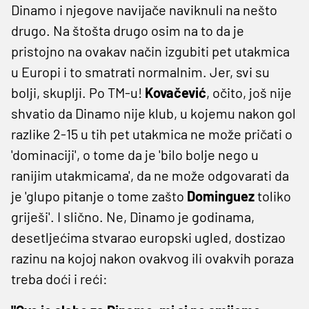
Dinamo i njegove navijače naviknuli na nešto
drugo. Na štošta drugo osim na to da je
pristojno na ovakav način izgubiti pet utakmica
u Europi i to smatrati normalnim. Jer, svi su
bolji, skuplji. Po TM-u!
Kovačević
, očito, još nije
shvatio da Dinamo nije klub, u kojemu nakon gol
razlike 2-15 u tih pet utakmica ne može pričati o
'dominaciji', o tome da je 'bilo bolje nego u
ranijim utakmicama', da ne može odgovarati da
je 'glupo pitanje o tome zašto
Dominguez
toliko
griješi'. I slično. Ne, Dinamo je godinama,
desetljećima stvarao europski ugled, dostizao
razinu na kojoj nakon ovakvog ili ovakvih poraza
treba doći i reći: