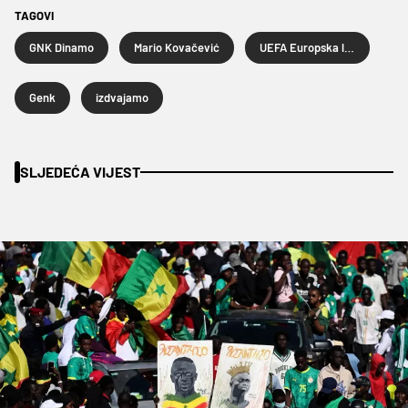
TAGOVI
GNK Dinamo
Mario Kovačević
UEFA Europska liga
Genk
izdvajamo
SLJEDEĆA VIJEST