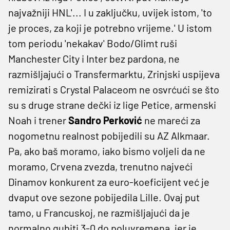
najvažniji HNL'... I u zaključku, uvijek istom, 'to
je proces, za koji je potrebno vrijeme.' U istom
tom periodu 'nekakav' Bodo/Glimt ruši
Manchester City i Inter bez pardona, ne
razmišljajući o Transfermarktu, Zrinjski uspijeva
remizirati s Crystal Palaceom ne osvrćući se što
su s druge strane dečki iz lige Petice, armenski
Noah i trener
Sandro Perković
ne mareći za
nogometnu realnost pobijedili su AZ Alkmaar.
Pa, ako baš moramo, iako bismo voljeli da ne
moramo, Crvena zvezda, trenutno najveći
Dinamov konkurent za euro-koeficijent već je
dvaput ove sezone pobijedila Lille. Ovaj put
tamo, u Francuskoj, ne razmišljajući da je
normalno gubiti 3-0 do poluvremena, jer je