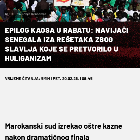
REUTERS/Zohra Bensemra
EPILOG KAOSA U RABATU: NAVIJAČI
SENEGALA IZA REŠETAKA ZBOG
SLAVLJA KOJE SE PRETVORILO U
HULIGANIZAM
VRIJEME ČITANJA: 5MIN | PET. 20.02.26. | 08:45
Marokanski sud izrekao oštre kazne
nakon dramatičnog finala