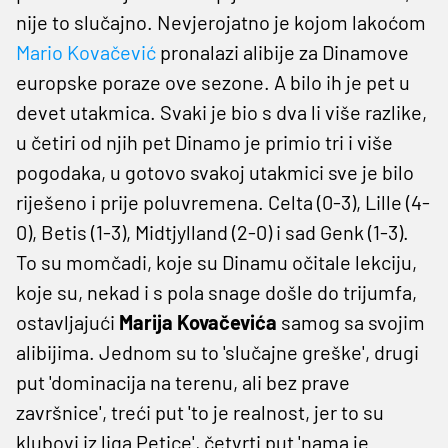
nije to slučajno. Nevjerojatno je kojom lakoćom
Mario Kovačević
pronalazi alibije za Dinamove
europske poraze ove sezone. A bilo ih je pet u
devet utakmica. Svaki je bio s dva li više razlike,
u četiri od njih pet Dinamo je primio tri i više
pogodaka, u gotovo svakoj utakmici sve je bilo
riješeno i prije poluvremena. Celta (0-3), Lille (4-
0), Betis (1-3), Midtjylland (2-0) i sad Genk (1-3).
To su momčadi, koje su Dinamu očitale lekciju,
koje su, nekad i s pola snage došle do trijumfa,
ostavljajući
Marija Kovačevića
samog sa svojim
alibijima. Jednom su to 'slučajne greške', drugi
put 'dominacija na terenu, ali bez prave
završnice', treći put 'to je realnost, jer to su
klubovi iz liga Petice', četvrti put 'nama je