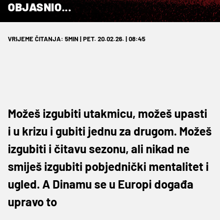
OBJASNIO...
VRIJEME ČITANJA: 5MIN | PET. 20.02.26. | 08:45
Možeš izgubiti utakmicu, možeš upasti
i u krizu i gubiti jednu za drugom. Možeš
izgubiti i čitavu sezonu, ali nikad ne
smiješ izgubiti pobjednički mentalitet i
ugled. A Dinamu se u Europi događa
upravo to