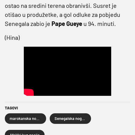
ostao na sredini terena obranivši. Susret je
otišao u produžetke, a gol odluke za pobjedu
Senegala zabio je
Pape Gueye
u 94. minuti.
(Hina)
TAGOVI
marokanska nogometna reprezentacija
Senegalska nogometna reprezentacija
Afrički kup nacija