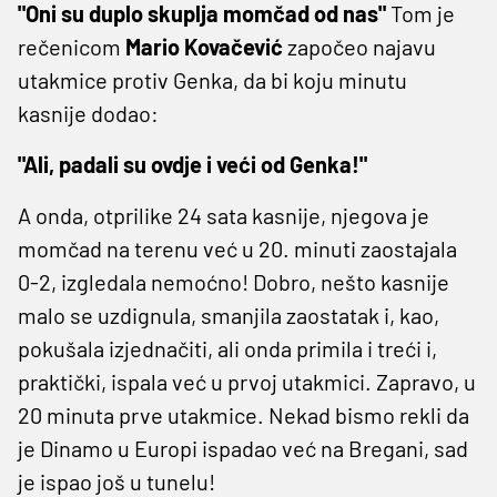
"Oni su duplo skuplja momčad od nas"
Tom je
rečenicom
Mario Kovačević
započeo najavu
utakmice protiv Genka, da bi koju minutu
kasnije dodao:
"Ali, padali su ovdje i veći od Genka!"
A onda, otprilike 24 sata kasnije, njegova je
momčad na terenu već u 20. minuti zaostajala
0-2, izgledala nemoćno! Dobro, nešto kasnije
malo se uzdignula, smanjila zaostatak i, kao,
pokušala izjednačiti, ali onda primila i treći i,
praktički, ispala već u prvoj utakmici. Zapravo, u
20 minuta prve utakmice. Nekad bismo rekli da
je Dinamo u Europi ispadao već na Bregani, sad
je ispao još u tunelu!