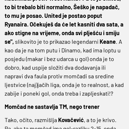
to bi trebalo biti normalno, Šeško je napadač,
to mu je posao. United je postao poput
Ryanaira. Očekuješ da će let kasniti dva sata, a
ako stigne na vrijeme, onda svi plješću i smiju
se",
slikovito je to prikazao legendarni
Keane
. A
kao da je na tom putu i Dinamo, kad ima loptu u
posjedu (makar i bez udarca u gol) onda je to
dobro, kad uspije složiti dva dodavanja ili
napravi dva faula protiv momčadi sa sredine
ljestvice (naj)jačih liga, onda je to realnost, a kad
zabije i poneki gol, onda treba i zapljeskati!?
Momčad ne sastavlja TM, nego trener
Tako, očito, razmišlja
Kovačević
, a to je krivo.
Pa, ako ta momčad ima gol-razliku 2-15, onda