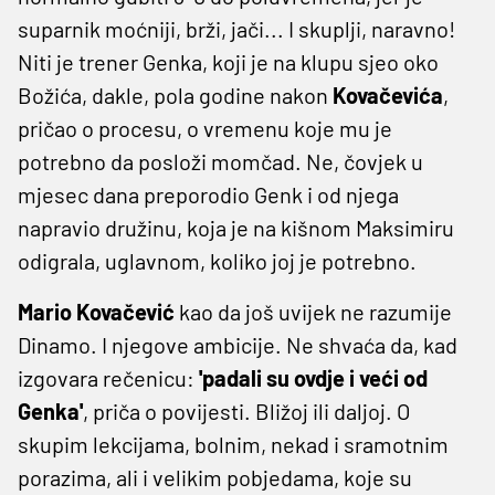
suparnik moćniji, brži, jači... I skuplji, naravno!
Niti je trener Genka, koji je na klupu sjeo oko
Božića, dakle, pola godine nakon
Kovačevića
,
pričao o procesu, o vremenu koje mu je
potrebno da posloži momčad. Ne, čovjek u
mjesec dana preporodio Genk i od njega
napravio družinu, koja je na kišnom Maksimiru
odigrala, uglavnom, koliko joj je potrebno.
Mario Kovačević
kao da još uvijek ne razumije
Dinamo. I njegove ambicije. Ne shvaća da, kad
izgovara rečenicu:
'padali su ovdje i veći od
Genka'
, priča o povijesti. Bližoj ili daljoj. O
skupim lekcijama, bolnim, nekad i sramotnim
porazima, ali i velikim pobjedama, koje su