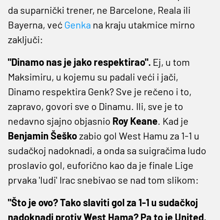
da suparnički trener, ne Barcelone, Reala ili
Bayerna, već
Genka
na kraju utakmice mirno
zaključi:
"Dinamo nas je jako respektirao".
Ej, u tom
Maksimiru, u kojemu su padali veći i jači,
Dinamo respektira Genk? Sve je rečeno i to,
zapravo, govori sve o Dinamu. Ili, sve je to
nedavno sjajno objasnio
Roy Keane
. Kad je
Benjamin Šeško
zabio gol West Hamu za 1-1 u
sudačkoj nadoknadi, a onda sa suigračima ludo
proslavio gol, euforično kao da je finale Lige
prvaka 'ludi' Irac snebivao se nad tom slikom:
"Što je ovo? Tako slaviti gol za 1-1 u sudačkoj
nadoknadi protiv West Hama? Pa to je United,