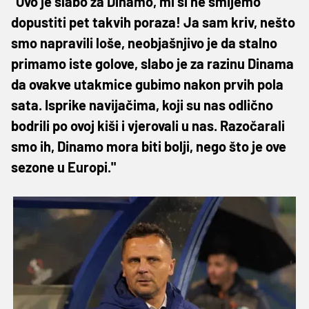
"Ovo je slabo za Dinamo, mi si ne smijemo
dopustiti pet takvih poraza! Ja sam kriv, nešto
smo napravili loše, neobjašnjivo je da stalno
primamo iste golove, slabo je za razinu Dinama
da ovakve utakmice gubimo nakon prvih pola
sata. Isprike navijačima, koji su nas odlično
bodrili po ovoj kiši i vjerovali u nas. Razočarali
smo ih, Dinamo mora biti bolji, nego što je ove
sezone u Europi."