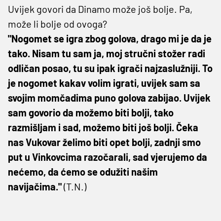
Uvijek govori da Dinamo može još bolje. Pa,
može li bolje od ovoga?
"Nogomet se igra zbog golova, drago mi je da je
tako. Nisam tu sam ja, moj stručni stožer radi
odličan posao, tu su ipak igrači najzaslužniji. To
je nogomet kakav volim igrati, uvijek sam sa
svojim momčadima puno golova zabijao. Uvijek
sam govorio da možemo biti bolji, tako
razmišljam i sad, možemo biti još bolji. Čeka
nas Vukovar želimo biti opet bolji, zadnji smo
put u Vinkovcima razočarali, sad vjerujemo da
nećemo, da ćemo se odužiti našim
navijačima."
(T.N.)