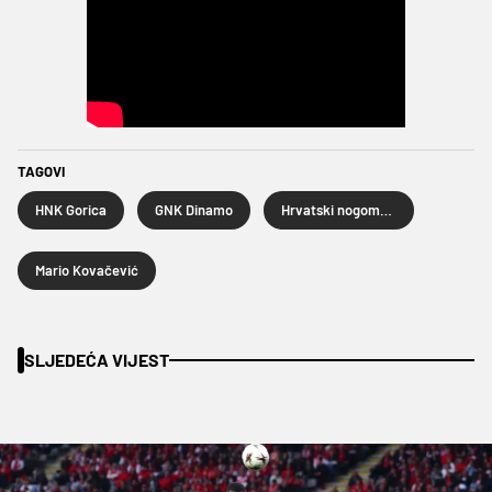
TAGOVI
HNK Gorica
GNK Dinamo
Hrvatski nogometni kup
Mario Kovačević
SLJEDEĆA VIJEST