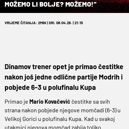
MOŽEMO LI BOLJE? MOŽEMO!“
VRIJEME ČITANJA: 2MIN | SRI. 08.04.26. | 21:15
Dinamov trener opet je primao čestitke
nakon još jedne odlične partije Modrih i
pobjede 6-3 u polufinalu Kupa
Primao je
Mario Kovačević
čestitke sa svih
strana nakon pobjede njegove momčadi (6-3) u
Velikoj Gorici u polufinalu Kupa. Kad u svakoj
utakmici njegova momčad zabija toliko