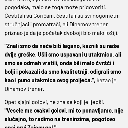
pogodaka, malo se toga može prigovoriti.
Čestitali su Goričani, čestitali su svi nogometni
stručnjaci i promatrači, ali Dinamov trener
priznao je da je početak dvoboji bio malo lošiji.
"Znali smo da neće biti lagano, kaznili su naše
dvije greške. Ušli smo uspavani u utakmicu, ali
smo se odmah vratili, onda bili malo čvršći i
bolji i pokazali da smo kvalitetniji, odigrali smo
kao i puno utakmica ovog proljeća.",
kazao je
Dinamov trener.
Opet sjajni golovi, ne zna se koji je ljepši.
"Vesele me ovakvi golovi, mi to ponavljamo, nije
slučajno, to radimo na treninzima, pogotovo
onaj prvi Zajcov gol."