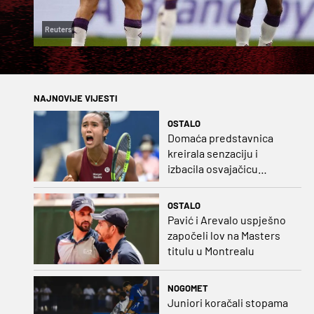
Reuters
NAJNOVIJE VIJESTI
OSTALO
Domaća predstavnica
kreirala senzaciju i
izbacila osvajačicu
Roland Garrosa
OSTALO
Pavić i Arevalo uspješno
započeli lov na Masters
titulu u Montrealu
NOGOMET
Juniori koračali stopama