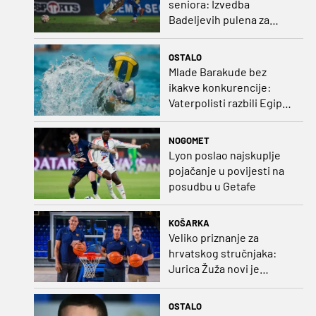
seniora: Izvedba
Badeljevih pulena za
čistu peticu protiv
Bruggea!
OSTALO
Mlade Barakude bez
ikakve konkurencije:
Vaterpolisti razbili Egipat
za polufinale SP-a!
NOGOMET
Lyon poslao najskuplje
pojačanje u povijesti na
posudbu u Getafe
KOŠARKA
Veliko priznanje za
hrvatskog stručnjaka:
Jurica Žuža novi je
pomoćni trener
Barcelone!
OSTALO