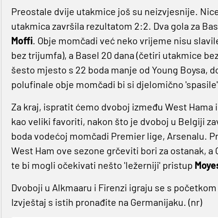
Preostale dvije utakmice još su neizvjesnije. Nice
utakmica završila rezultatom 2:2. Dva gola za Bas
Moffi
. Obje momčadi već neko vrijeme nisu slavil
bez trijumfa), a Basel 20 dana (četiri utakmice b
šesto mjesto s 22 boda manje od Young Boysa, do
polufinale obje momčadi bi si djelomično 'spasile
Za kraj, ispratit ćemo dvoboj između West Hama 
kao veliki favoriti, nakon što je dvoboj u Belgiji za
boda vodećoj momčadi Premier lige, Arsenalu. Pre
West Ham ove sezone grčeviti bori za ostanak, a
te bi mogli očekivati nešto 'ležerniji' pristup
Moye
Dvoboji u Alkmaaru i Firenzi igraju se s početkom 
Izvještaj s istih pronađite na Germanijaku. (nr)