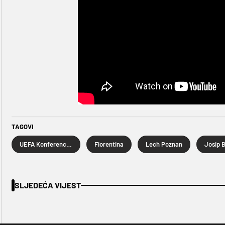
TAGOVI
UEFA Konferencijska liga
Fiorentina
Lech Poznan
Josip 
SLJEDEĆA VIJEST