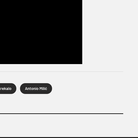
Brekalo
Antonio Milić