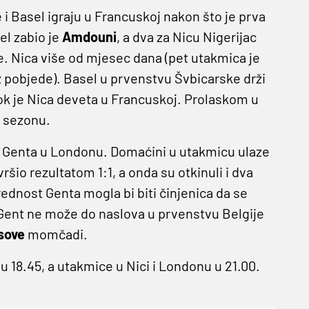
 i Basel igraju u Francuskoj nakon što je prva
el zabio je
Amdouni
, a dva za Nicu Nigerijac
e. Nica više od mjesec dana (pet utakmica je
ez pobjede). Basel u prvenstvu Švbicarske drži
k je Nica deveta u Francuskoj. Prolaskom u
' sezonu.
i Genta u Londonu. Domaćini u utakmicu ulaze
vršio rezultatom 1:1, a onda su otkinuli i dva
dnost Genta mogla bi biti činjenica da se
 Gent ne može do naslova u prvenstvu Belgije
sove
momčadi.
u 18.45, a utakmice u Nici i Londonu u 21.00.