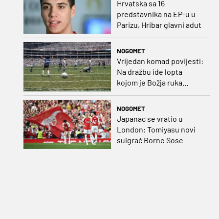
Hrvatska sa 16
predstavnika na EP-u u
Parizu, Hribar glavni adut
NOGOMET
Vrijedan komad povijesti:
Na dražbu ide lopta
kojom je Božja ruka
postigla gol
NOGOMET
Japanac se vratio u
London: Tomiyasu novi
suigrač Borne Sose