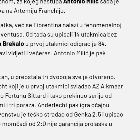
echom, za kojeg nastupa
Antonio Milić
sada je
a na Artemiju Franchiju.
atka, već se Fiorentina nalazi u fenomenalnoj
Juventusa. Od tada su upisali 14 utakmica bez
p Brekalo
u prvoj utakmici odigrao je 84.
 vidjeti i večeras. Antonio Milić je pak
tan, u preostala tri dvoboja sve je otvoreno.
cht koji je u prvoj utakmici svladao AZ Alkmaar
o Fortunu Sittard i tako prekinuo seriju od
i i tri poraza. Anderlecht pak igra očajnu
prvenstvu je teško stradao od Genka 2:5 i upisao
 momčadi od 2:0 nije garancija prolaska u