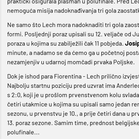
praktički osigurala plasman u polufinale. Pred L
nemoguća misija nadoknađivanja tri gola zaostatk
Ne samo što Lech mora nadoknaditi tri gola zaost
formi. Posljednji poraz upisali su 12. veljače od 
poraza u kojima su zabilježili čak 11 pobjeda.
Josi
minute, a nadamo se da ćemo ga u početnoj postavi
nezamjenjiv u udarnoj momčadi prvaka Poljske.
Dok je ishod para Fiorentina - Lech prilično izvjes
Najbolju startnu poziciju pred uzvrat ima Anderle
s 2:0, koji je u prošlom prvenstvenom kolu svlada
četiri utakmice u kojima su upisali samo jedan rem
sezonu, u prvenstvu je 10., a prije četiri dana u 
13. poraz sezone. Samim time, prednost belgijske
polufinale...