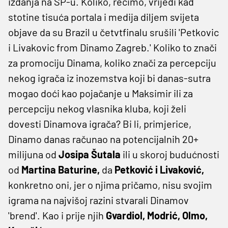
izdanja na SP-u. Koliko, recimo, vrijedi kad
stotine tisuća portala i medija diljem svijeta
objave da su Brazil u četvtfinalu srušili 'Petkovic
i Livakovic from Dinamo Zagreb.' Koliko to znači
za promociju Dinama, koliko znači za percepciju
nekog igrača iz inozemstva koji bi danas-sutra
mogao doći kao pojačanje u Maksimir ili za
percepciju nekog vlasnika kluba, koji želi
dovesti Dinamova igrača? Bi li, primjerice,
Dinamo danas računao na potencijalnih 20+
milijuna od
Josipa Šutala
ili u skoroj budućnosti
od
Martina Baturine,
da
Petković i Livaković,
konkretno oni, jer o njima pričamo, nisu svojim
igrama na najvišoj razini stvarali Dinamov
'brend'. Kao i prije njih
Gvardiol, Modrić, Olmo,