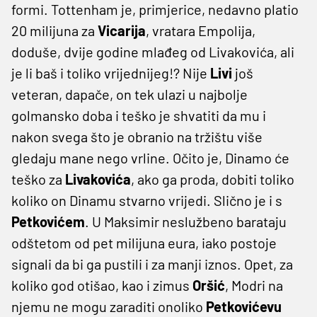
formi. Tottenham je, primjerice, nedavno platio
20 milijuna za
Vicarija
, vratara Empolija,
doduše, dvije godine mlađeg od Livakovića, ali
je li baš i toliko vrijednijeg!? Nije
Livi
još
veteran, dapače, on tek ulazi u najbolje
golmansko doba i teško je shvatiti da mu i
nakon svega što je obranio na tržištu više
gledaju mane nego vrline. Očito je, Dinamo će
teško za
Livakovića
, ako ga proda, dobiti toliko
koliko on Dinamu stvarno vrijedi. Slično je i s
Petkovićem
. U Maksimir neslužbeno barataju
odštetom od pet milijuna eura, iako postoje
signali da bi ga pustili i za manji iznos. Opet, za
koliko god otišao, kao i zimus
Oršić
, Modri na
njemu ne mogu zaraditi onoliko
Petkovićevu