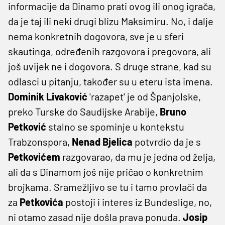
informacije da Dinamo prati ovog ili onog igrača,
da je taj ili neki drugi blizu Maksimiru. No, i dalje
nema konkretnih dogovora, sve je u sferi
skautinga, određenih razgovora i pregovora, ali
još uvijek ne i dogovora. S druge strane, kad su
odlasci u pitanju, također su u eteru ista imena.
Dominik Livaković
'razapet' je od Španjolske,
preko Turske do Saudijske Arabije,
Bruno
Petković
stalno se spominje u kontekstu
Trabzonspora,
Nenad Bjelica
potvrdio da je s
Petkovićem
razgovarao, da mu je jedna od želja,
ali da s Dinamom još nije pričao o konkretnim
brojkama. Sramežljivo se tu i tamo provlači da
za
Petkovića
postoji i interes iz Bundeslige, no,
ni otamo zasad nije došla prava ponuda.
Josip