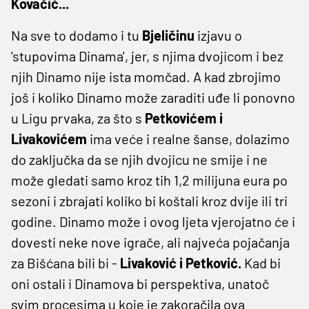
Kovačić...
Na sve to dodamo i tu
Bjeličinu
izjavu o
'stupovima Dinama', jer, s njima dvojicom i bez
njih Dinamo nije ista momčad. A kad zbrojimo
još i koliko Dinamo može zaraditi uđe li ponovno
u Ligu prvaka, za što s
Petkovićem i
Livakovićem
ima veće i realne šanse, dolazimo
do zaključka da se njih dvojicu ne smije i ne
može gledati samo kroz tih 1,2 milijuna eura po
sezoni i zbrajati koliko bi koštali kroz dvije ili tri
godine. Dinamo može i ovog ljeta vjerojatno će i
dovesti neke nove igrače, ali najveća pojačanja
za Bišćana bili bi -
Livaković i Petković.
Kad bi
oni ostali i Dinamova bi perspektiva, unatoč
svim procesima u koje je zakoračila ova