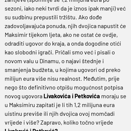
sezoni, iako neki tvrdi da je iznos ipak manji) već
su sudbinu prepustili tržištu. Ako dođe
zadovoljavajuća ponuda, njih dvojica napustit će
Maksimir tijekom ljeta, ako ne ostat će ovdje,
odraditi ugovor do kraja, a onda dogodine otići
kao slobodni igrači. Pričali smo već i pisali o
novom valu u Dinamu, o najavi štednje i
smanjenja budžeta, u kojima ugovori od preko
milijun eura više nisu realnost. Međutim, prije
nego što definitivno otpišu mogućnost potpisa
novog ugovora
Livakovića i Petkovića
moraju se
u Maksimiru zapitati je li tih 1,2 milijuna eura
uistinu previše ili njih dvojica ovoj momčadi
vrijede i više? Zapravo, koliko točno vrijede
Livaković i Petković?