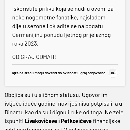
Iskoristite priliku koja se nudi u ovom, za
neke nogometne fanatike, najslađem
dijelu sezone i okladite se na bogatu
Germanijinu ponudu
ljetnog prijelaznog
roka 2023.
ODIGRAJ ODMAH
!
Igre na sreću mogu dovesti do ovisnosti. Igraj odgovorno.
Obojica su i u sličnom statusu. Ugovor im
istječe iduće godine, novi još nisu potpisali, a u
Dinamu kao da su i dignuli ruke od toga. Ne žele
ispuniti
Livakovićeve i Petkovićeve
financijske
zahtjeve (spominje se 1,2 milijuna eura po