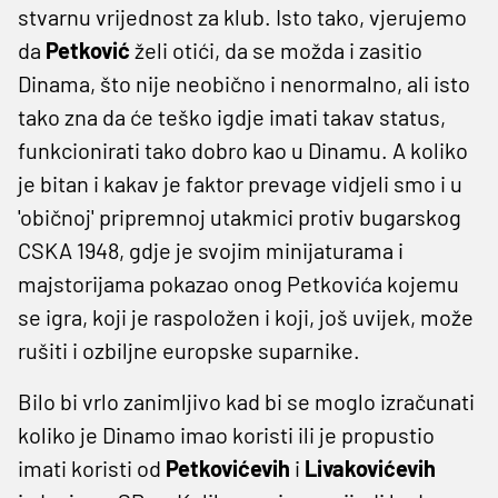
stvarnu vrijednost za klub. Isto tako, vjerujemo
da
Petković
želi otići, da se možda i zasitio
Dinama, što nije neobično i nenormalno, ali isto
tako zna da će teško igdje imati takav status,
funkcionirati tako dobro kao u Dinamu. A koliko
je bitan i kakav je faktor prevage vidjeli smo i u
'običnoj' pripremnoj utakmici protiv bugarskog
CSKA 1948, gdje je svojim minijaturama i
majstorijama pokazao onog Petkovića kojemu
se igra, koji je raspoložen i koji, još uvijek, može
rušiti i ozbiljne europske suparnike.
Bilo bi vrlo zanimljivo kad bi se moglo izračunati
koliko je Dinamo imao koristi ili je propustio
imati koristi od
Petkovićevih
i
Livakovićevih