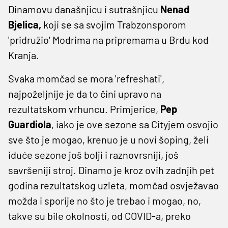
Dinamovu današnjicu i sutrašnjicu
Nenad
Bjelica,
koji se sa svojim Trabzonsporom
'pridružio' Modrima na pripremama u Brdu kod
Kranja.
Svaka momčad se mora 'refreshati',
najpoželjnije je da to čini upravo na
rezultatskom vrhuncu. Primjerice,
Pep
Guardiola
, iako je ove sezone sa Cityjem osvojio
sve što je mogao, krenuo je u novi šoping, želi
iduće sezone još bolji i raznovrsniji, još
savršeniji stroj. Dinamo je kroz ovih zadnjih pet
godina rezultatskog uzleta, momčad osvježavao
možda i sporije no što je trebao i mogao, no,
takve su bile okolnosti, od COVID-a, preko