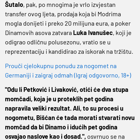
Šutalo
, pak, po mnogima je vrlo izvjestan
transfer ovog ljeta, prodaja koja bi Modrima
mogla donijeti i preko 20 milijuna eura, a poker
Dinamovih asova zatvara
Luka Ivanušec
, koji je
odigrao odličnu polusezonu, vratio se u
reprezentaciju i kandidirao za iskorak na tržištu.
Prouči cjelokupnu ponudu za nogomet na
Germaniji i zaigraj odmah (Igraj odgovorno, 18+)
"Odu li Petković i Livaković, otići će dva stupa
momčadi, koja je u proteklih pet godina
napravila veliki rezultat. Ali, to su procesi u
nogometu, Bišćan će tada morati stvarati novu
momčad da bi Dinamo i idućih pet godina
osvajao naslove kao i dosad.",
osvrnuo se na