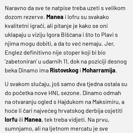
Naravno da sve te natpise treba uzeti s velikom
dozom rezerve.
Manea
i Iofru su svakako
kvalitetni igrači, ali pitanje je kako se oni
uklapaju u viziju Igora Bišćana i što to Plavi s
njima mogu dobiti, a da to već nemaju. Jer,
Englez definitivno nije stoper koji bi bio
'zabetoniran' u udarnih 11, dok na poziciji desnog
beka Dinamo ima
Ristovskog
i
Moharramija
.
U svakom slučaju, još samo dva tjedna ostala su
do početka nove HNL sezone. Dinamo odmah
na otvaranju ogled s Hajdukom na Maksimiru, a
hoće li čari najvećeg hrvatskog derbija osjetiti
Iorfu
ili
Manea
, tek treba vidjeti. Na prvu,
sumnjamo, ali na ljetnom mercatu je sve