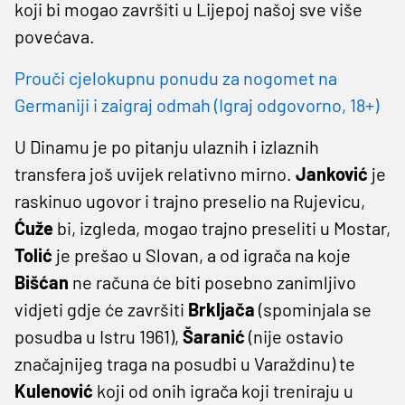
koji bi mogao završiti u Lijepoj našoj sve više
povećava.
Prouči cjelokupnu ponudu za nogomet na
Germaniji i zaigraj odmah (Igraj odgovorno, 18+)
U Dinamu je po pitanju ulaznih i izlaznih
transfera još uvijek relativno mirno.
Janković
je
raskinuo ugovor i trajno preselio na Rujevicu,
Ćuže
bi, izgleda, mogao trajno preseliti u Mostar,
Tolić
je prešao u Slovan, a od igrača na koje
Bišćan
ne računa će biti posebno zanimljivo
vidjeti gdje će završiti
Brkljača
(spominjala se
posudba u Istru 1961),
Šaranić
(nije ostavio
značajnijeg traga na posudbi u Varaždinu) te
Kulenović
koji od onih igrača koji treniraju u