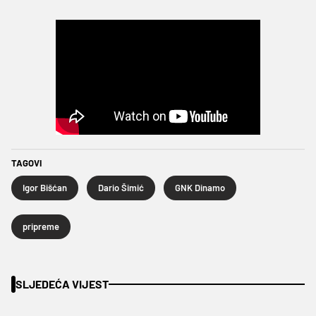
TAGOVI
Igor Bišćan
Dario Šimić
GNK Dinamo
pripreme
SLJEDEĆA VIJEST