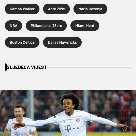
Kemba Walker
Ante Žižić
Mario Hezonja
NBA
Philadelphia 76ers
Miami Heat
Boston Celtics
Dallas Mavericks
SLJEDEĆA VIJEST