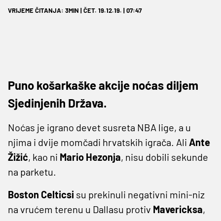
VRIJEME ČITANJA: 3MIN | ČET. 19.12.19. | 07:47
Puno košarkaške akcije noćas diljem
Sjedinjenih Država.
Noćas je igrano devet susreta NBA lige, a u
njima i dvije momčadi hrvatskih igrača. Ali
Ante
Žižić
, kao ni
Mario Hezonja
, nisu dobili sekunde
na parketu.
Boston Celticsi
su prekinuli negativni mini-niz
na vrućem terenu u Dallasu protiv
Mavericksa
,