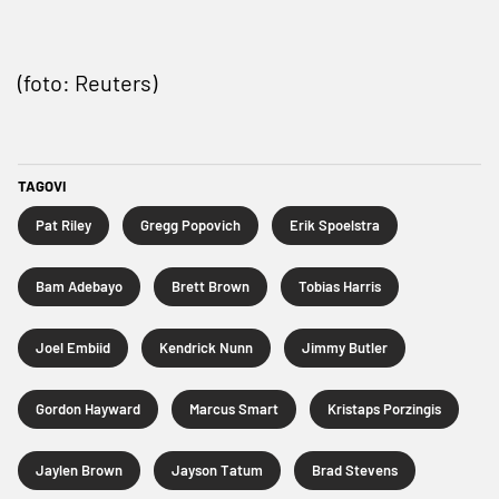
(foto: Reuters)
TAGOVI
Pat Riley
Gregg Popovich
Erik Spoelstra
Bam Adebayo
Brett Brown
Tobias Harris
Joel Embiid
Kendrick Nunn
Jimmy Butler
Gordon Hayward
Marcus Smart
Kristaps Porzingis
Jaylen Brown
Jayson Tatum
Brad Stevens