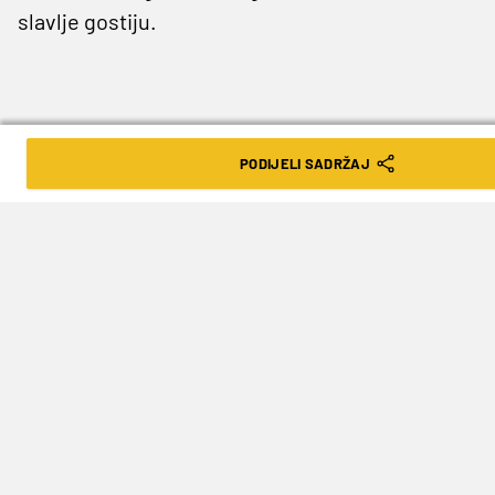
slavlje gostiju.
PODIJELI SADRŽAJ
Do kraja utakmice domaćin se potpuno raspao,
a točku na i stavio je Serge Gnabry.