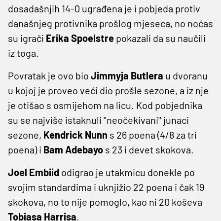
dosadašnjih 14-0 ugrađena je i pobjeda protiv
današnjeg protivnika prošlog mjeseca, no noćas
su igrači
Erika Spoelstre
pokazali da su naučili
iz toga.
Povratak je ovo bio
Jimmyja Butlera
u dvoranu
u kojoj je proveo veći dio prošle sezone, a iz nje
je otišao s osmijehom na licu. Kod pobjednika
su se najviše istaknuli ''neočekivani'' junaci
sezone,
Kendrick Nunn
s 26 poena (4/8 za tri
poena) i
Bam Adebayo
s 23 i devet skokova.
Joel Embiid
odigrao je utakmicu donekle po
svojim standardima i uknjižio 22 poena i čak 19
skokova, no to nije pomoglo, kao ni 20 koševa
Tobiasa Harrisa
.