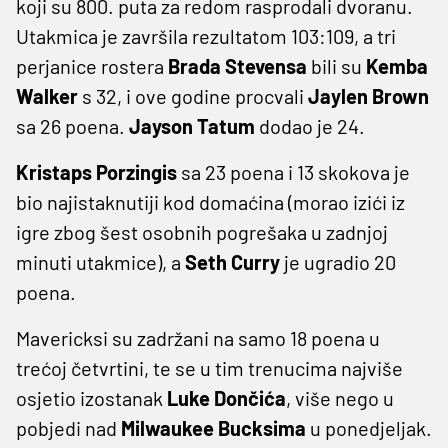
koji su 800. puta za redom rasprodali dvoranu.
Utakmica je završila rezultatom 103:109, a tri
perjanice rostera
Brada Stevensa
bili su
Kemba
Walker
s 32, i ove godine procvali
Jaylen Brown
sa 26 poena.
Jayson Tatum
dodao je 24.
Kristaps Porzingis
sa 23 poena i 13 skokova je
bio najistaknutiji kod domaćina (morao izići iz
igre zbog šest osobnih pogrešaka u zadnjoj
minuti utakmice), a
Seth Curry
je ugradio 20
poena.
Mavericksi su zadržani na samo 18 poena u
trećoj četvrtini, te se u tim trenucima najviše
osjetio izostanak
Luke Dončića
, više nego u
pobjedi nad
Milwaukee Bucksima
u ponedjeljak.