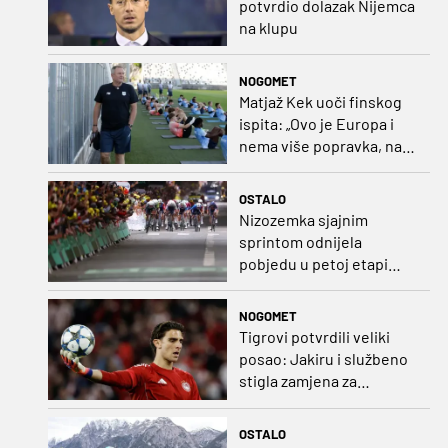
potvrdio dolazak Nijemca
na klupu
NOGOMET
Matjaž Kek uoči finskog
ispita: „Ovo je Europa i
nema više popravka, na
Rujevici se nešto pita i
Rijeku!“
OSTALO
Nizozemka sjajnim
sprintom odnijela
pobjedu u petoj etapi
Toura
NOGOMET
Tigrovi potvrdili veliki
posao: Jakiru i službeno
stigla zamjena za
Pandura
OSTALO