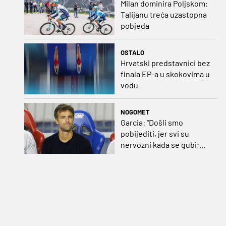
Milan dominira Poljskom:
Talijanu treća uzastopna
pobjeda
OSTALO
Hrvatski predstavnici bez
finala EP-a u skokovima u
vodu
NOGOMET
Garcia: "Došli smo
pobijediti, jer svi su
nervozni kada se gubi;
Pukštas: "Moja emotivna
utakmica pred djedom i
bakom"