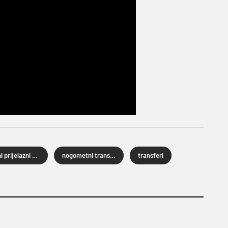
Ljetni prijelazni rok 2026.
nogometni transferi
transferi