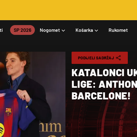
ti
SP 2026
Nogomet
Košarka
Rukomet
PODIJELI SADRŽAJ
KATALONCI U
LIGE: ANTHON
BARCELONE!