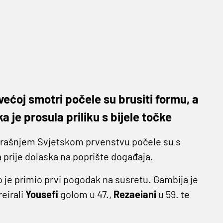
ećoj smotri počele su brusiti formu, a
a je prosula priliku s bijele točke
orašnjem Svjetskom prvenstvu počele su s
 prije dolaska na poprište događaja.
ko je primio prvi pogodak na susretu. Gambija je
reirali
Yousefi
golom u 47.,
Rezaeiani
u 59. te