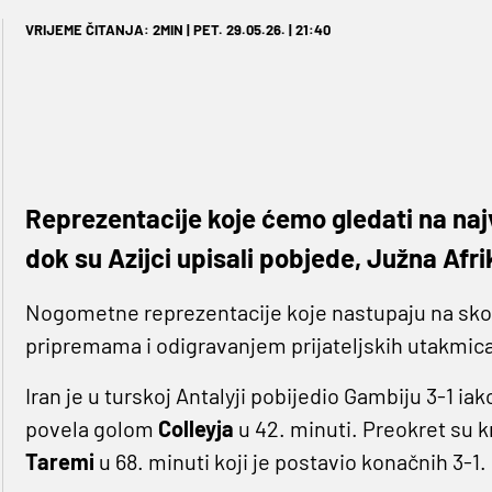
VRIJEME ČITANJA: 2MIN | PET. 29.05.26. | 21:40
Reprezentacije koje ćemo gledati na najv
dok su Azijci upisali pobjede, Južna Afrik
Nogometne reprezentacije koje nastupaju na sk
pripremama i odigravanjem prijateljskih utakmica
Iran je u turskoj Antalyji pobijedio Gambiju 3-1 ia
povela golom
Colleyja
u 42. minuti. Preokret su k
Taremi
u 68. minuti koji je postavio konačnih 3-1.