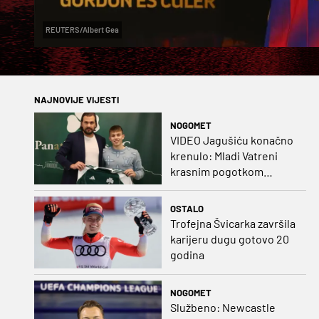
REUTERS/Albert Gea
NAJNOVIJE VIJESTI
NOGOMET
VIDEO Jagušiću konačno
krenulo: Mladi Vatreni
krasnim pogotkom
potvrdio sjajnu formu
OSTALO
Trofejna Švicarka završila
karijeru dugu gotovo 20
godina
NOGOMET
Službeno: Newcastle