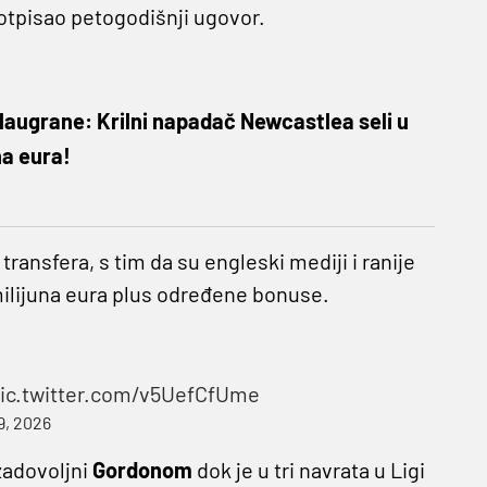
potpisao petogodišnji ugovor.
laugrane: Krilni napadač Newcastlea seli u
na eura!
ransfera, s tim da su engleski mediji i ranije
milijuna eura plus određene bonuse.
ic.twitter.com/v5UefCfUme
9, 2026
zadovoljni
Gordonom
dok je u tri navrata u Ligi