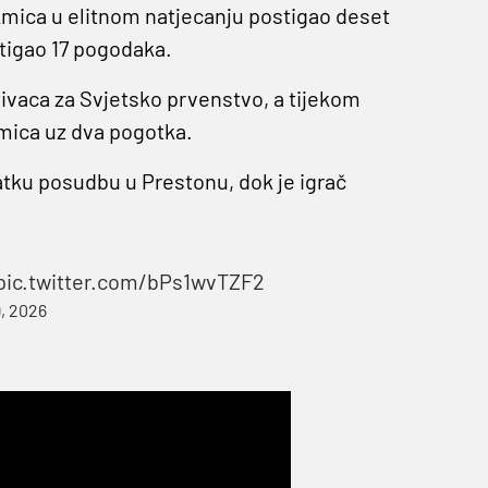
kmica u elitnom natjecanju postigao deset
tigao 17 pogodaka.
ivaca za Svjetsko prvenstvo, a tijekom
mica uz dva pogotka.
atku posudbu u Prestonu, dok je igrač
pic.twitter.com/bPs1wvTZF2
, 2026