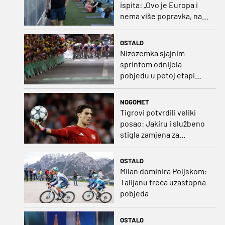
ispita: „Ovo je Europa i
nema više popravka, na
Rujevici se nešto pita i
Rijeku!“
OSTALO
Nizozemka sjajnim
sprintom odnijela
pobjedu u petoj etapi
Toura
NOGOMET
Tigrovi potvrdili veliki
posao: Jakiru i službeno
stigla zamjena za
Pandura
OSTALO
Milan dominira Poljskom:
Talijanu treća uzastopna
pobjeda
OSTALO