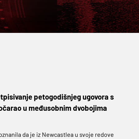
otpisivanje petogodišnjeg ugovora s
e očarao u međusobnim dvobojima
bznanila da je iz Newcastlea u svoje redove