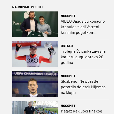
NAJNOVIJE VIJESTI
NOGOMET
VIDEO Jagušiću konačno
krenulo: Mladi Vatreni
krasnim pogotkom
potvrdio sjajnu formu
OSTALO
Trofejna Švicarka završila
karijeru dugu gotovo 20
godina
NOGOMET
Službeno: Newcastle
potvrdio dolazak Nijemca
na klupu
NOGOMET
Matjaž Kek uoči finskog