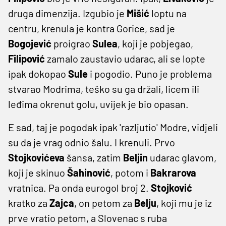
druga dimenzija. Izgubio je
Mišić
loptu na
centru, krenula je kontra Gorice, sad je
Bogojević
proigrao
Sulea
, koji je pobjegao,
Filipović
zamalo zaustavio udarac, ali se lopte
ipak dokopao
Sule
i pogodio. Puno je problema
stvarao Modrima, teško su ga držali, licem ili
leđima okrenut golu, uvijek je bio opasan.
E sad, taj je pogodak ipak 'razljutio' Modre, vidjeli
su da je vrag odnio šalu. I krenuli. Prvo
Stojkovićeva
šansa, zatim
Beljin
udarac glavom,
koji je skinuo
Šahinović
, potom i
Bakrarova
vratnica. Pa onda eurogol broj 2.
Stojković
kratko za
Zajca
, on petom za
Belju
, koji mu je iz
prve vratio petom, a Slovenac s ruba