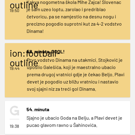
outline
Kakva nogometna škola Mihe Zajca! Slovenac
je sam uzeo loptu, zarolao i predriblao
19:50
četvoricu, pa se namjestio na desnu nogu i
precizno pogodio suprotni kut za 4-2 vodstvo
Dinama!
ion:football-
58. minuta, GOOL!
outline
Prvo vodstvo Dinama na utakmici. Stojković je
uposlio Galešića, koji je maestralno ubacio
19:44
prema drugoj vratnici gdje je čekao Beljo. Plavi
devet je pogodio uz bližu vratnicu i nastavio
svoj sjajni niz za treći gol Dinama.
54. minuta
Sjajno je ubacio Goda na Belju, a Plavi devet je
pucao glavom ravno u Šahinovića.
19:38