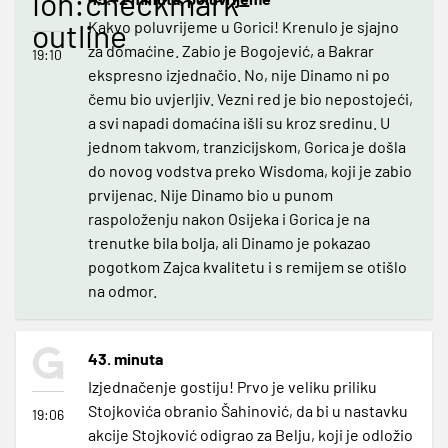
ion:checkmark-
outline
Kakvo poluvrijeme u Gorici! Krenulo je sjajno
za domaćine. Zabio je Bogojević, a Bakrar
19:10
ekspresno izjednačio. No, nije Dinamo ni po
čemu bio uvjerljiv. Vezni red je bio nepostojeći,
a svi napadi domaćina išli su kroz sredinu. U
jednom takvom, tranzicijskom, Gorica je došla
do novog vodstva preko Wisdoma, koji je zabio
prvijenac. Nije Dinamo bio u punom
raspoloženju nakon Osijeka i Gorica je na
trenutke bila bolja, ali Dinamo je pokazao
pogotkom Zajca kvalitetu i s remijem se otišlo
na odmor.
43. minuta
Izjednačenje gostiju! Prvo je veliku priliku
Stojkovića obranio Šahinović, da bi u nastavku
19:06
akcije Stojković odigrao za Belju, koji je odložio