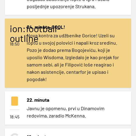
posljednje upozorenje Strukana.
ion:football-
24. minuta, GOOL!
outline
Nova kontra za udžbenike Gorice! Uzeli su
loptu u svojoj polovici i napali kroz sredinu.
18:50
Pozo je dodao prema Bogojeviću, koji je
uposlio Wisdoma. Izgledalo je kao prejak for
samom sebi, ali je Filipović loše reagirao i
nakon asistencije, centarfor je upisao i
pogodak!
22. minuta
Javnu je opomenu, prvi u Dinamovim
redovima, zaradio McKenna.
18:45