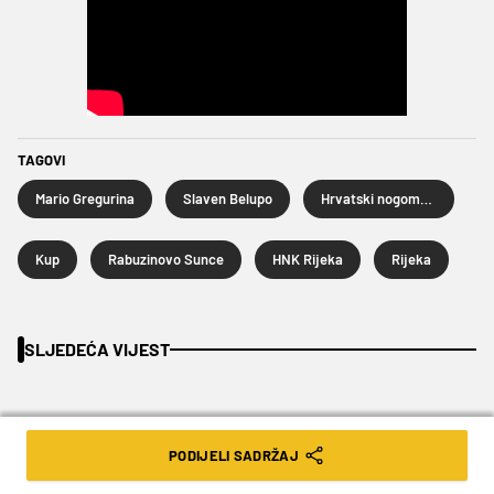
TAGOVI
Mario Gregurina
Slaven Belupo
Hrvatski nogometni kup
Kup
Rabuzinovo Sunce
HNK Rijeka
Rijeka
SLJEDEĆA VIJEST
PODIJELI SADRŽAJ