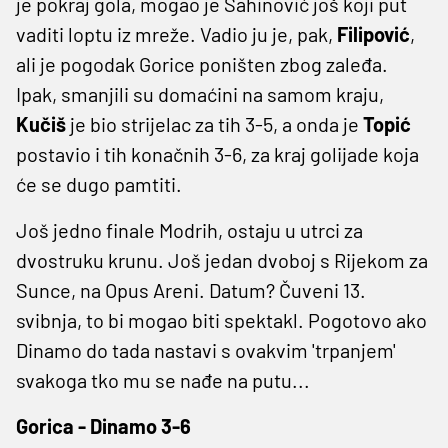
je pokraj gola, mogao je Šahinović još koji put
vaditi loptu iz mreže. Vadio ju je, pak,
Filipović
,
ali je pogodak Gorice poništen zbog zaleđa.
Ipak, smanjili su domaćini na samom kraju,
Kučiš
je bio strijelac za tih 3-5, a onda je
Topić
postavio i tih konačnih 3-6, za kraj golijade koja
će se dugo pamtiti.
Još jedno finale Modrih, ostaju u utrci za
dvostruku krunu. Još jedan dvoboj s Rijekom za
Sunce, na Opus Areni. Datum? Čuveni 13.
svibnja, to bi mogao biti spektakl. Pogotovo ako
Dinamo do tada nastavi s ovakvim 'trpanjem'
svakoga tko mu se nađe na putu...
Gorica - Dinamo 3-6