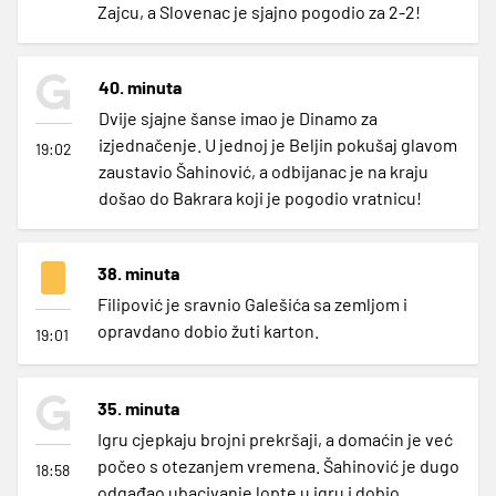
Zajcu, a Slovenac je sjajno pogodio za 2-2!
40. minuta
Dvije sjajne šanse imao je Dinamo za
izjednačenje. U jednoj je Beljin pokušaj glavom
19:02
zaustavio Šahinović, a odbijanac je na kraju
došao do Bakrara koji je pogodio vratnicu!
38. minuta
Filipović je sravnio Galešića sa zemljom i
opravdano dobio žuti karton.
19:01
35. minuta
Igru cjepkaju brojni prekršaji, a domaćin je već
počeo s otezanjem vremena. Šahinović je dugo
18:58
odgađao ubacivanje lopte u igru i dobio