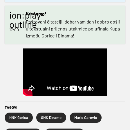
ion:play-
Krećemo!
outline
Poštovani čitatelji, dobar vam dan i dobro došli
u tekstualni prijenos utakmice polufinala Kupa
17:00
između Gorice i Dinama!
TAGOVI
HNK Gorica
GNK Dinamo
Mario Carević