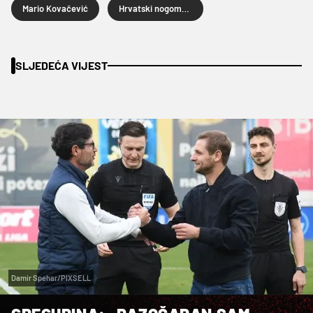
Mario Kovačević
Hrvatski nogometni kup
SLJEDEĆA VIJEST
Damir Spehar/PIXSELL