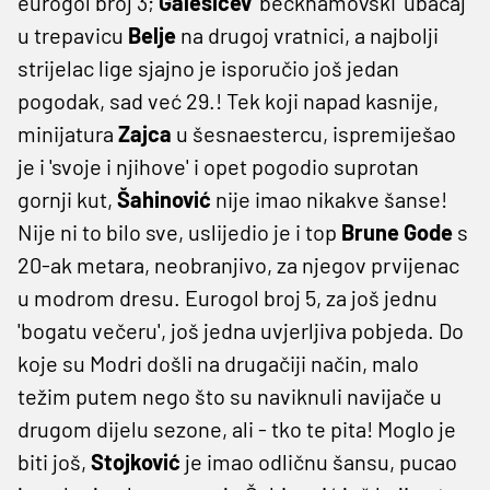
eurogol broj 3;
Galešićev
'beckhamovski' ubačaj
u trepavicu
Belje
na drugoj vratnici, a najbolji
strijelac lige sjajno je isporučio još jedan
pogodak, sad već 29.! Tek koji napad kasnije,
minijatura
Zajca
u šesnaestercu, ispremiješao
je i 'svoje i njihove' i opet pogodio suprotan
gornji kut,
Šahinović
nije imao nikakve šanse!
Nije ni to bilo sve, uslijedio je i top
Brune Gode
s
20-ak metara, neobranjivo, za njegov prvijenac
u modrom dresu. Eurogol broj 5, za još jednu
'bogatu večeru', još jedna uvjerljiva pobjeda. Do
koje su Modri došli na drugačiji način, malo
težim putem nego što su naviknuli navijače u
drugom dijelu sezone, ali - tko te pita! Moglo je
biti još,
Stojković
je imao odličnu šansu, pucao