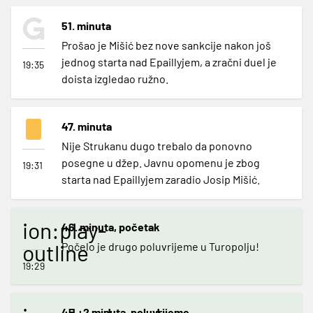
51. minuta
Prošao je Mišić bez nove sankcije nakon još
jednog starta nad Epaillyjem, a zračni duel je
19:35
doista izgledao ružno.
47. minuta
Nije Strukanu dugo trebalo da ponovno
posegne u džep. Javnu opomenu je zbog
19:31
starta nad Epaillyjem zaradio Josip Mišić.
ion:play-
46. minuta, početak
outline
Počelo je drugo poluvrijeme u Turopolju!
19:29
45.+2 minuta, poluvrijeme