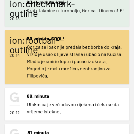
ion:checkmark-
90.+4 minuta, kraj
outline
Kraj utakmice u Turopolju. Gorica - Dinamo 3-6!
20:18
ion:football-
89. minuta, GOOL!
outline
Gorica se ipak nije predala bez borbe do kraja.
Vrzić je ušao s lijeve strane i ubacio na Kučiša.
20:14
Mladić je smirio loptu i pucao iz okreta.
Pogodio je malu mrežicu, neobranjivo za
Filipovića.
88. minuta
Utakmica je već odavno riješena i čeka se da
vrijeme istekne.
20:12
81. minuta