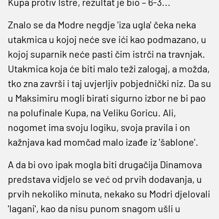
Kupa protiv Istre, rezultat je bio – 6-3...
Znalo se da Modre negdje 'iza ugla' čeka neka
utakmica u kojoj neće sve ići kao podmazano, u
kojoj suparnik neće pasti čim istrči na travnjak.
Utakmica koja će biti malo teži zalogaj, a možda,
tko zna završi i taj uvjerljiv pobjednički niz. Da su
u Maksimiru mogli birati sigurno izbor ne bi pao
na polufinale Kupa, na Veliku Goricu. Ali,
nogomet ima svoju logiku, svoja pravila i on
kažnjava kad momčad malo izađe iz 'šablone'.
A da bi ovo ipak mogla biti drugačija Dinamova
predstava vidjelo se već od prvih dodavanja, u
prvih nekoliko minuta, nekako su Modri djelovali
'lagani', kao da nisu punom snagom ušli u