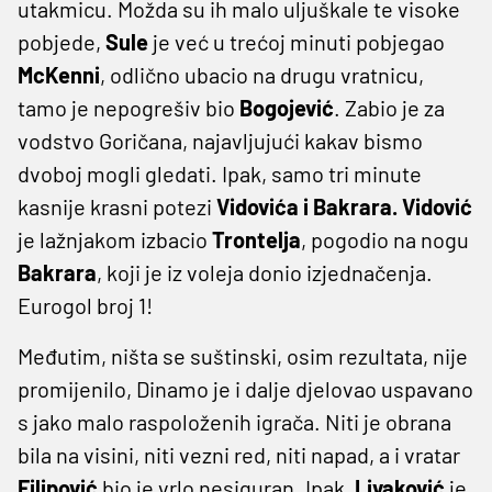
utakmicu. Možda su ih malo uljuškale te visoke
pobjede,
Sule
je već u trećoj minuti pobjegao
McKenni
, odlično ubacio na drugu vratnicu,
tamo je nepogrešiv bio
Bogojević
. Zabio je za
vodstvo Goričana, najavljujući kakav bismo
dvoboj mogli gledati. Ipak, samo tri minute
kasnije krasni potezi
Vidovića i Bakrara. Vidović
je lažnjakom izbacio
Trontelja
, pogodio na nogu
Bakrara
, koji je iz voleja donio izjednačenja.
Eurogol broj 1!
Međutim, ništa se suštinski, osim rezultata, nije
promijenilo, Dinamo je i dalje djelovao uspavano
s jako malo raspoloženih igrača. Niti je obrana
bila na visini, niti vezni red, niti napad, a i vratar
Filipović
bio je vrlo nesiguran. Ipak,
Livaković
je