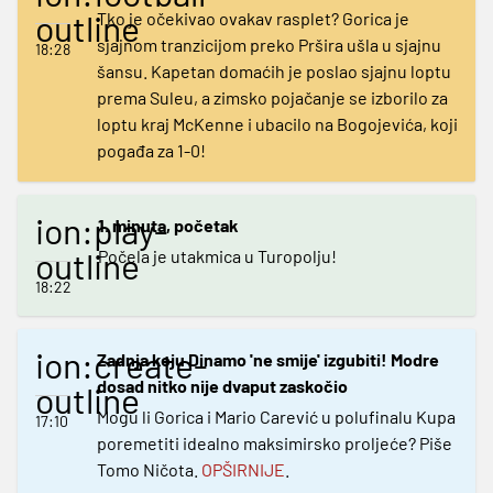
outline
Tko je očekivao ovakav rasplet? Gorica je
sjajnom tranzicijom preko Pršira ušla u sjajnu
18:28
šansu. Kapetan domaćih je poslao sjajnu loptu
prema Suleu, a zimsko pojačanje se izborilo za
loptu kraj McKenne i ubacilo na Bogojevića, koji
pogađa za 1-0!
ion:play-
1. minuta, početak
outline
Počela je utakmica u Turopolju!
18:22
ion:create-
Zadnja koju Dinamo 'ne smije' izgubiti! Modre
dosad nitko nije dvaput zaskočio
outline
Mogu li Gorica i Mario Carević u polufinalu Kupa
17:10
poremetiti idealno maksimirsko proljeće? Piše
Tomo Ničota.
OPŠIRNIJE
.