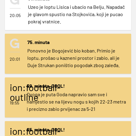
Uzeo je loptu Lisica i ubacio na Belju. Napadač
je glavom spustio na Stojkovića, koji je pucao
20:05
pokraj vratnice.
75. minuta
Ponovno je Bogojević bio koban. Primio je
loptu, prošao u kazneni prostor i zabio, ali je
20:01
Duje Strukan poništio pogodak zbog zaleđa.
ion:football-
69. minuta, GOOL!
outline
Ovoga je puta Goda napravio sam sve i
namjestio se na lijevu nogu s kojih 22-23 metra
19:55
i precizno zabio prvijenac za 5-21
ion:football-
65. minuta, GOOL!