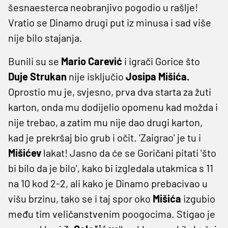
šesnaesterca neobranjivo pogodio u rašlje!
Vratio se Dinamo drugi put iz minusa i sad više
nije bilo stajanja.
Bunili su se
Mario Carević
i igrači Gorice što
Duje Strukan
nije isključio
Josipa Mišića.
Oprostio mu je, svjesno, prva dva starta za žuti
karton, onda mu dodijelio opomenu kad možda i
nije trebao, a zatim mu nije dao drugi karton,
kad je prekršaj bio grub i očit. 'Zaigrao' je tu i
Mišićev
lakat! Jasno da će se Goričani pitati 'što
bi bilo da je bilo', kako bi izgledala utakmica s 11
na 10 kod 2-2, ali kako je Dinamo prebacivao u
višu brzinu, tako se i taj spor oko
Mišića
izgubio
među tim veličanstvenim poogocima. Stigao je