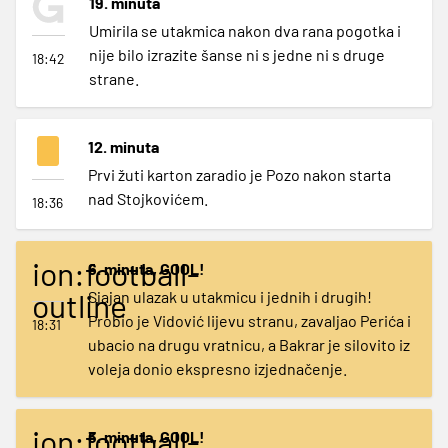
19. minuta
Umirila se utakmica nakon dva rana pogotka i
nije bilo izrazite šanse ni s jedne ni s druge
18:42
strane.
12. minuta
Prvi žuti karton zaradio je Pozo nakon starta
nad Stojkovićem.
18:36
ion:football-
6. minuta, GOOL!
outline
Sjajan ulazak u utakmicu i jednih i drugih!
Probio je Vidović lijevu stranu, zavaljao Perića i
18:31
ubacio na drugu vratnicu, a Bakrar je silovito iz
voleja donio ekspresno izjednačenje.
ion:football-
3. minuta, GOOL!