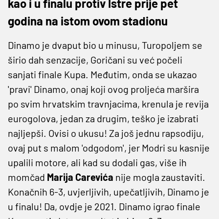
kao i u finalu protiv Istre prije pet
godina na istom ovom stadionu
Dinamo je dvaput bio u minusu, Turopoljem se
širio dah senzacije, Goričani su već počeli
sanjati finale Kupa. Međutim, onda se ukazao
'pravi' Dinamo, onaj koji ovog proljeća maršira
po svim hrvatskim travnjacima, krenula je revija
eurogolova, jedan za drugim, teško je izabrati
najljepši. Ovisi o ukusu! Za još jednu rapsodiju,
ovaj put s malom 'odgodom', jer Modri su kasnije
upalili motore, ali kad su dodali gas, više ih
momčad
Marija Carevića
nije mogla zaustaviti.
Konačnih 6-3, uvjerljivih, upečatljivih, Dinamo je
u finalu! Da, ovdje je 2021. Dinamo igrao finale