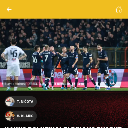
Slavko Midzor/PIXSELL
T. NIČOTA
H. KLARIĆ