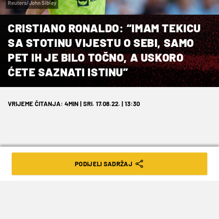
Reuters/John Sibley
CRISTIANO RONALDO: “IMAM TEKICU
SA STOTINU VIJESTU O SEBI, SAMO
PET IH JE BILO TOČNO, A USKORO
ĆETE SAZNATI ISTINU”
VRIJEME ČITANJA: 4MIN | SRI. 17.08.22. | 13:30
PODIJELI SADRŽAJ
Točno je da CR7 ima ponude pet-šest
klubova, a vijesti da se nudi polovici
Europe “apsurdni”, tvrdi novinar i