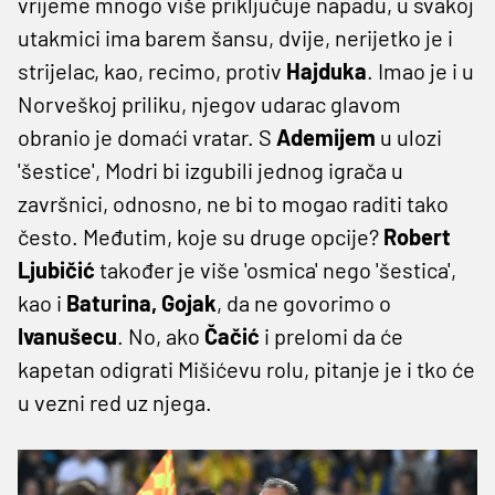
vrijeme mnogo više priključuje napadu, u svakoj
utakmici ima barem šansu, dvije, nerijetko je i
strijelac, kao, recimo, protiv
Hajduka
. Imao je i u
Norveškoj priliku, njegov udarac glavom
obranio je domaći vratar. S
Ademijem
u ulozi
'šestice', Modri bi izgubili jednog igrača u
završnici, odnosno, ne bi to mogao raditi tako
često. Međutim, koje su druge opcije?
Robert
Ljubičić
također je više 'osmica' nego 'šestica',
kao i
Baturina, Gojak
, da ne govorimo o
Ivanušecu
. No, ako
Čačić
i prelomi da će
kapetan odigrati Mišićevu rolu, pitanje je i tko će
u vezni red uz njega.