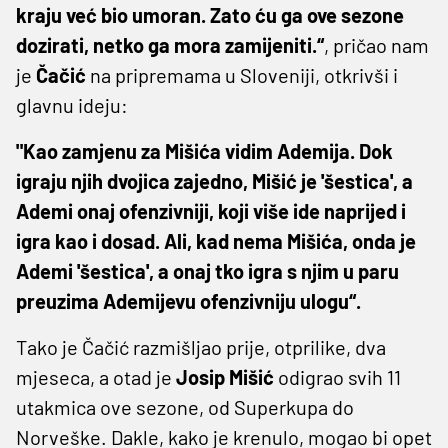
kraju već bio umoran. Zato ću ga ove sezone
dozirati, netko ga mora zamijeniti.“
, pričao nam
je
Čačić
na pripremama u Sloveniji, otkrivši i
glavnu ideju:
"Kao zamjenu za Mišića vidim Ademija. Dok
igraju njih dvojica zajedno, Mišić je 'šestica', a
Ademi onaj ofenzivniji, koji više ide naprijed i
igra kao i dosad. Ali, kad nema Mišića, onda je
Ademi 'šestica', a onaj tko igra s njim u paru
preuzima Ademijevu ofenzivniju ulogu“.
Tako je Čačić razmišljao prije, otprilike, dva
mjeseca, a otad je
Josip Mišić
odigrao svih 11
utakmica ove sezone, od Superkupa do
Norveške. Dakle, kako je krenulo, mogao bi opet