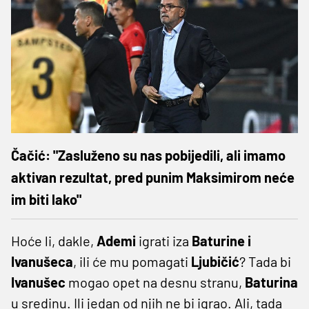
Čačić: "Zasluženo su nas pobijedili, ali imamo
aktivan rezultat, pred punim Maksimirom neće
im biti lako"
Hoće li, dakle,
Ademi
igrati iza
Baturine i
Ivanušeca
, ili će mu pomagati
Ljubičić
? Tada bi
Ivanušec
mogao opet na desnu stranu,
Baturina
u sredinu. Ili jedan od njih ne bi igrao. Ali, tada