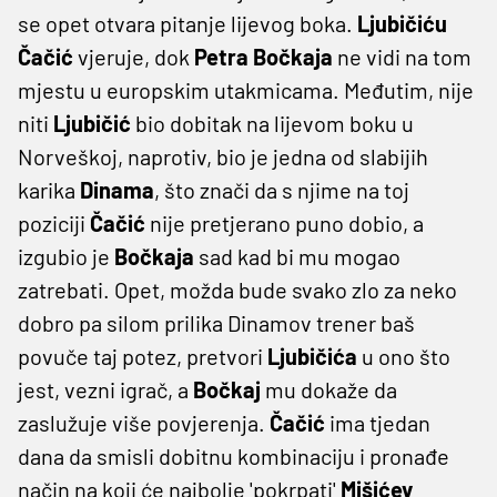
se opet otvara pitanje lijevog boka.
Ljubičiću
Čačić
vjeruje, dok
Petra Bočkaja
ne vidi na tom
mjestu u europskim utakmicama. Međutim, nije
niti
Ljubičić
bio dobitak na lijevom boku u
Norveškoj, naprotiv, bio je jedna od slabijih
karika
Dinama
, što znači da s njime na toj
poziciji
Čačić
nije pretjerano puno dobio, a
izgubio je
Bočkaja
sad kad bi mu mogao
zatrebati. Opet, možda bude svako zlo za neko
dobro pa silom prilika Dinamov trener baš
povuče taj potez, pretvori
Ljubičića
u ono što
jest, vezni igrač, a
Bočkaj
mu dokaže da
zaslužuje više povjerenja.
Čačić
ima tjedan
dana da smisli dobitnu kombinaciju i pronađe
način na koji će najbolje 'pokrpati'
Mišićev