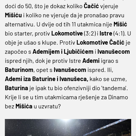
doći do 50, što je dokaz koliko
Čačić
vjeruje
Mišiću
i koliko ne vjeruje da je pronašao pravu
alternativu. U dvije od tih 11 utakmica nije
Mišić
bio starter, protiv
Lokomotive
(3:2) i
Istre
(4:1). U
obje je ušao s klupe. Protiv
Lokomotive Čačić
je
započeo s
Ademijem i Ljubičićem
i
Ivanušecom
ispred njih, dok je protiv Istre
Ademi
igrao s
Baturinom
, opet s
Ivanušecom
ispred. Ili,
Ademi iza Baturine i Ivanušeca,
kako se uzme,
Baturina
je ipak tu bio ofenzivniji dio 'tandema'.
Krije li se u tim utakmicama rješenje za Dinamo
bez
Mišića
u uzvratu?