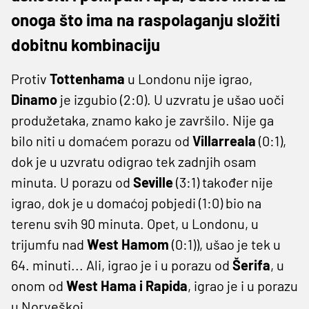
onoga što ima na raspolaganju složiti
dobitnu kombinaciju
Protiv
Tottenhama
u Londonu nije igrao,
Dinamo
je izgubio (2:0). U uzvratu je ušao uoči
produžetaka, znamo kako je završilo. Nije ga
bilo niti u domaćem porazu od
Villarreala
(0:1),
dok je u uzvratu odigrao tek zadnjih osam
minuta. U porazu od
Seville
(3:1) također nije
igrao, dok je u domaćoj pobjedi (1:0) bio na
terenu svih 90 minuta. Opet, u Londonu, u
trijumfu nad
West Hamom
(0:1)), ušao je tek u
64. minuti... Ali, igrao je i u porazu od
Šerifa
, u
onom od
West Hama i Rapida
, igrao je i u porazu
u Norveškoj.