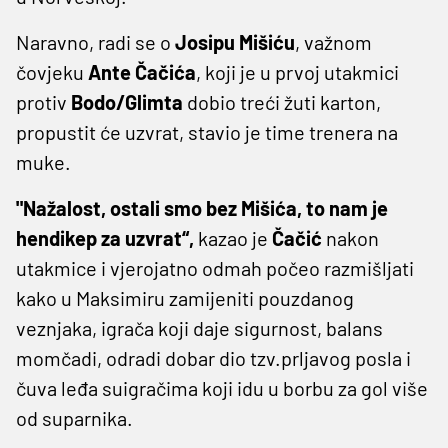
Naravno, radi se o
Josipu Mišiću
, važnom
čovjeku
Ante Čačića
, koji je u prvoj utakmici
protiv
Bodo/Glimta
dobio treći žuti karton,
propustit će uzvrat, stavio je time trenera na
muke.
"Nažalost, ostali smo bez Mišića, to nam je
hendikep za uzvrat“,
kazao je
Čačić
nakon
utakmice i vjerojatno odmah počeo razmišljati
kako u Maksimiru zamijeniti pouzdanog
veznjaka, igrača koji daje sigurnost, balans
momčadi, odradi dobar dio tzv.prljavog posla i
čuva leđa suigračima koji idu u borbu za gol više
od suparnika.