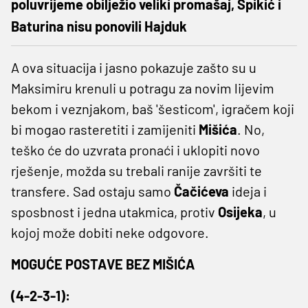
poluvrijeme obilježio veliki promašaj, Špikić i
Baturina nisu ponovili Hajduk
A ova situacija i jasno pokazuje zašto su u
Maksimiru krenuli u potragu za novim lijevim
bekom i veznjakom, baš 'šesticom', igračem koji
bi mogao rasteretiti i zamijeniti
Mišića
. No,
teško će do uzvrata pronaći i uklopiti novo
rješenje, možda su trebali ranije završiti te
transfere. Sad ostaju samo
Čačićeva
ideja i
sposbnost i jedna utakmica, protiv
Osijeka
, u
kojoj može dobiti neke odgovore.
MOGUĆE POSTAVE BEZ MIŠIĆA
(4-2-3-1):