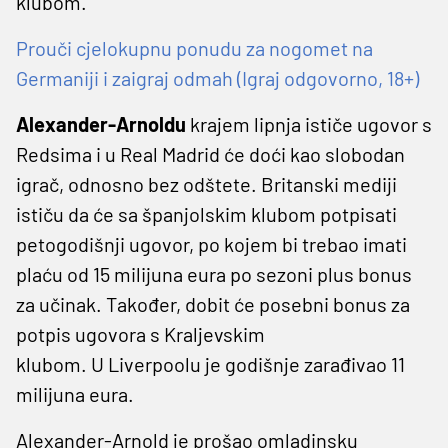
klubom.
Prouči cjelokupnu ponudu za nogomet na
Germaniji i zaigraj odmah (Igraj odgovorno, 18+)
Alexander-Arnoldu
krajem lipnja ističe ugovor s
Redsima i u Real Madrid će doći kao slobodan
igrač, odnosno bez odštete. Britanski mediji
ističu da će sa španjolskim klubom potpisati
petogodišnji ugovor, po kojem bi trebao imati
plaću od 15 milijuna eura po sezoni plus bonus
za učinak. Također, dobit će posebni bonus za
potpis ugovora s Kraljevskim
klubom. U Liverpoolu je godišnje zarađivao 11
milijuna eura.
Alexander-Arnold je prošao omladinsku