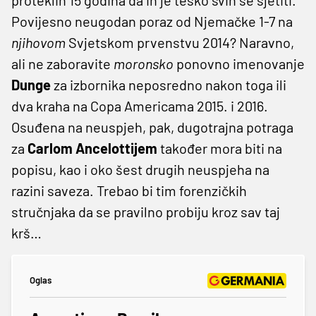
Povijesno neugodan poraz od Njemačke 1-7 na
njihovom
Svjetskom prvenstvu 2014? Naravno,
ali ne zaboravite
moronsko
ponovno imenovanje
Dunge
za izbornika neposredno nakon toga ili
dva kraha na Copa Americama 2015. i 2016.
Osuđena na neuspjeh, pak, dugotrajna potraga
za
Carlom Ancelottijem
također mora biti na
popisu, kao i oko šest drugih neuspjeha na
razini saveza. Trebao bi tim forenzičkih
stručnjaka da se pravilno probiju kroz sav taj
krš…
Oglas