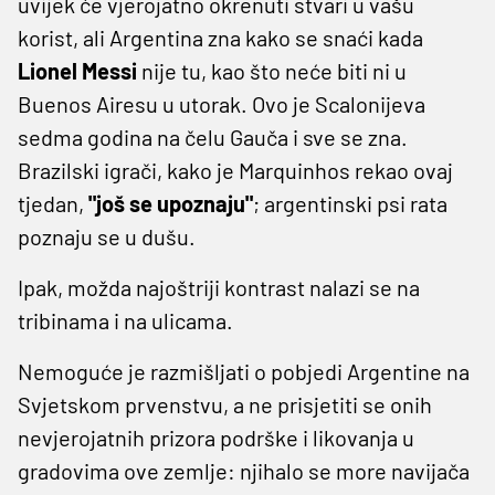
uvijek će vjerojatno okrenuti stvari u vašu
korist, ali Argentina zna kako se snaći kada
Lionel Messi
nije tu, kao što neće biti ni u
Buenos Airesu u utorak. Ovo je Scalonijeva
sedma godina na čelu Gauča i sve se zna.
Brazilski igrači, kako je Marquinhos rekao ovaj
tjedan,
"još se upoznaju"
; argentinski psi rata
poznaju se u dušu.
Ipak, možda najoštriji kontrast nalazi se na
tribinama i na ulicama.
Nemoguće je razmišljati o pobjedi Argentine na
Svjetskom prvenstvu, a ne prisjetiti se onih
nevjerojatnih prizora podrške i likovanja u
gradovima ove zemlje: njihalo ​​se more navijača