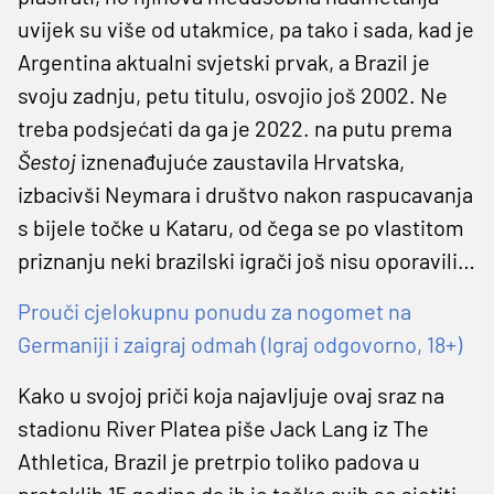
uvijek su više od utakmice, pa tako i sada, kad je
Argentina aktualni svjetski prvak, a Brazil je
svoju zadnju, petu titulu, osvojio još 2002. Ne
treba podsjećati da ga je 2022. na putu prema
Šestoj
iznenađujuće zaustavila Hrvatska,
izbacivši Neymara i društvo nakon raspucavanja
s bijele točke u Kataru, od čega se po vlastitom
priznanju neki brazilski igrači još nisu oporavili…
Prouči cjelokupnu ponudu za nogomet na
Germaniji i zaigraj odmah (Igraj odgovorno, 18+)
Kako u svojoj priči koja najavljuje ovaj sraz na
stadionu River Platea piše Jack Lang iz The
Athletica, Brazil je pretrpio toliko padova u
proteklih 15 godina da ih je teško svih se sjetiti.