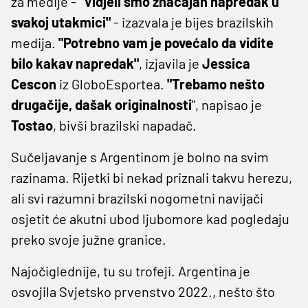
za medije -
"Vidjeli smo značajan napredak u
svakoj utakmici"
- izazvala je bijes brazilskih
medija.
"Potrebno vam je povećalo da vidite
bilo kakav napredak"
, izjavila je
Jessica
Cescon
iz GloboEsportea.
"Trebamo nešto
drugačije, dašak originalnosti
", napisao je
Tostao
, bivši brazilski napadač.
Sučeljavanje s Argentinom je bolno na svim
razinama. Rijetki bi nekad priznali takvu herezu,
ali svi razumni brazilski nogometni navijači
osjetit će akutni ubod ljubomore kad pogledaju
preko svoje južne granice.
Najočiglednije, tu su trofeji. Argentina je
osvojila Svjetsko prvenstvo 2022., nešto što