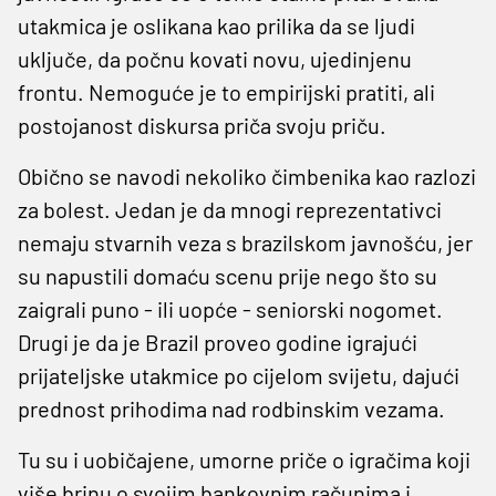
utakmica je oslikana kao prilika da se ljudi
uključe, da počnu kovati novu, ujedinjenu
frontu. Nemoguće je to empirijski pratiti, ali
postojanost diskursa priča svoju priču.
Obično se navodi nekoliko čimbenika kao razlozi
za bolest. Jedan je da mnogi reprezentativci
nemaju stvarnih veza s brazilskom javnošću, jer
su napustili domaću scenu prije nego što su
zaigrali puno - ili uopće - seniorski nogomet.
Drugi je da je Brazil proveo godine igrajući
prijateljske utakmice po cijelom svijetu, dajući
prednost prihodima nad rodbinskim vezama.
Tu su i uobičajene, umorne priče o igračima koji
više brinu o svojim bankovnim računima i