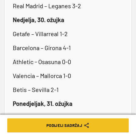
Real Madrid – Leganes 3-2
Nedjelja, 30. ožujka
Getafe – Villarreal 1-2
Barcelona – Girona 4-1
Athletic - Osasuna 0-0
Valencia – Mallorca 1-0
Betis – Sevilla 2-1
Ponedjeljak, 31. ožujka
Celta – Las Palmas 1-1
PODIJELI SADRŽAJ
Igre na sreću mogu dovesti do ovisnosti. Igraj odgovorno.