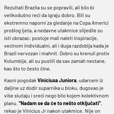
Rezultati Brazila su se popravili, ali bilo bi
velikodušno reći da igraju dobro. Bili su
ekstremno naporni za gledanje na Copa Americi
prošlog ljeta, a nedavne utakmice slijedile su
isti obrazac: postoje mali naleti inspiracije,
većinom individualni, ali i duga razdoblja kada je
Brazil nervozan i mahnit. Dobro su krenuli protiv
Kolumbije, ali su pustili da sav zamah nestane,
kao što to često čine.
Kasni pogodak
Viniciusa Juniora
, udarcem iz
daljine uz dodir suparnika u bloku, dugovao je
više slučaju i sreći nego bilo kojem kolektivnom
planu.
"Nadam se da će to nešto otključati"
,
rekao je Vinicius Jr nakon utakmice. Nije on