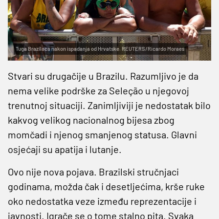
Tuga Brazilaca nakon ispadanja od Hrvatske. REUTERS/Ricardo Moraes
Stvari su drugačije u Brazilu. Razumljivo je da
nema velike podrške za Seleção u njegovoj
trenutnoj situaciji. Zanimljiviji je nedostatak bilo
kakvog velikog nacionalnog bijesa zbog
momčadi i njenog smanjenog statusa. Glavni
osjećaji su apatija i lutanje.
Ovo nije nova pojava. Brazilski stručnjaci
godinama, možda čak i desetljećima, krše ruke
oko nedostatka veze između reprezentacije i
javnosti. Igrače se o tome stalno pita. Svaka