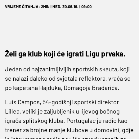
VRIJEME ČITANJA: 2MIN | NED. 30.06.19. | 09:00
Želi ga klub koji će igrati Ligu prvaka.
Jedan od najzanimljivijih sportskih skauta, koji
se nalazi daleko od svjetala reflektora, vraća se
po kapetana Hajduka, Domagoja Bradarića.
Luis Campos, 54-godišnji sportski direktor
Lillea, veliki je zaljubljenik u lijevog bočnog
igrača splitskog kluba. Portugalac je radio kao
trener za brojne manje klubove u domovini, gdje
je istovremeno radio na više stvari vezanih za