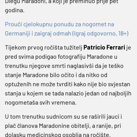
Diegu Maradoni, a koji je preminuo prije pet
godina.
Prouči cjelokupnu ponudu za nogomet na
Germaniji i zaigraj odmah (Igraj odgovorno, 18+)
Tijekom prvog ročišta tužitelj
Patricio Ferrari
je
pred svima podigao fotografiju Maradone u
trenutku njegove smrti naglasivši da je teško
stanje Maradone bilo očito i da nitko od
optuženih ne može tvrditi kako nije bio svjestan
stanja u kojem se tada nalazio jedan od najboljih
nogometaša svih vremena.
U tom trenutku sudnicom su se raširili jauci i
plač članova Maradonine obitelji, a ranije, pri
dolasku medicinskog osoblja na ročište,