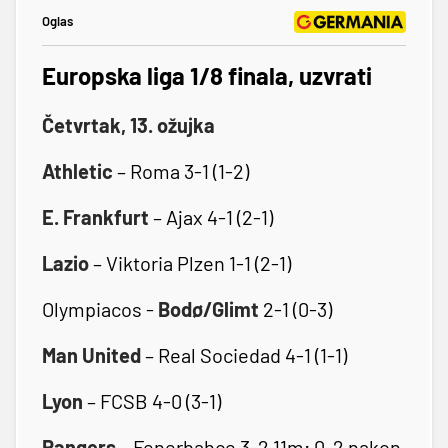
Oglas
Europska liga 1/8 finala, uzvrati
Četvrtak, 13. ožujka
Athletic
– Roma 3-1 (1-2)
E. Frankfurt
– Ajax 4-1 (2-1)
Lazio
– Viktoria Plzen 1-1 (2-1)
Olympiacos -
Bodø/Glimt
2-1 (0-3)
Man United
– Real Sociedad 4-1 (1-1)
Lyon
– FCSB 4-0 (3-1)
Rangers
– Fenerbahçe 3-2 11m; 0-2 nakon