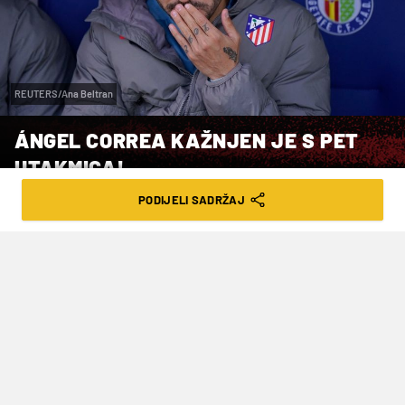
REUTERS/Ana Beltran
ÁNGEL CORREA KAŽNJEN JE S PET
UTAKMICA!
PODIJELI SADRŽAJ
VRIJEME ČITANJA: 2MIN | SRI. 12.03.25. | 13:38
Jednu utakmicu dobio je za isključenje,
a četiri za vrijeđanje suca