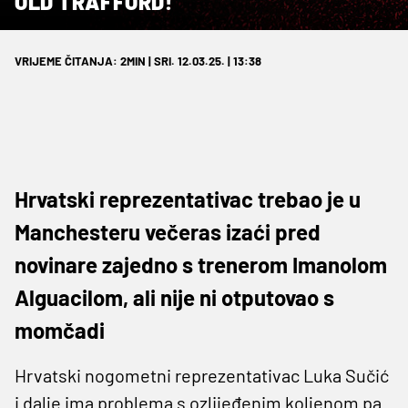
OLD TRAFFORD!
VRIJEME ČITANJA: 2MIN | SRI. 12.03.25. | 13:38
Hrvatski reprezentativac trebao je u
Manchesteru večeras izaći pred
novinare zajedno s trenerom Imanolom
Alguacilom, ali nije ni otputovao s
momčadi
Hrvatski nogometni reprezentativac Luka Sučić
i dalje ima problema s ozlijeđenim koljenom pa