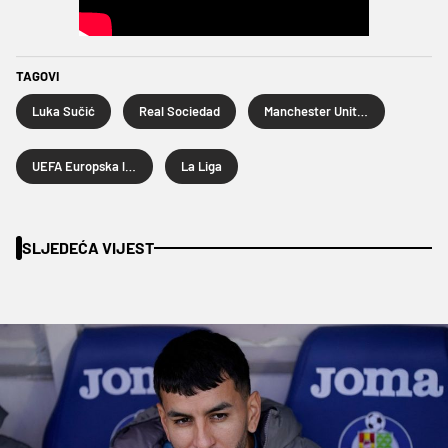
TAGOVI
Luka Sučić
Real Sociedad
Manchester United
UEFA Europska liga
La Liga
SLJEDEĆA VIJEST